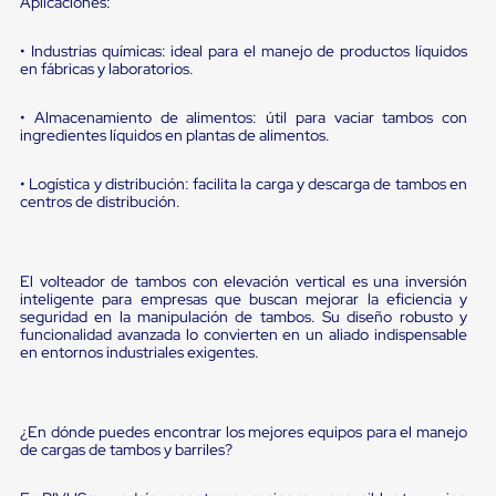
Aplicaciones:
Diablito
de
carga
• Industrias químicas: ideal para el manejo de productos líquidos
Diablito
en fábricas y laboratorios.
eléctrico
Diablito
• Almacenamiento de alimentos: útil para vaciar tambos con
manual
ingredientes líquidos en plantas de alimentos.
Plataformas
de
carga
• Logística y distribución: facilita la carga y descarga de tambos en
centros de distribución.
Jaulas
de
Distribución
Ultima
El volteador de tambos con elevación vertical es una inversión
Milla
inteligente para empresas que buscan mejorar la eficiencia y
Dollies
seguridad en la manipulación de tambos. Su diseño robusto y
para
funcionalidad avanzada lo convierten en un aliado indispensable
Charolas
en entornos industriales exigentes.
Plásticas
Contenedores
Metálicos
Colapsables
¿En dónde puedes encontrar los mejores equipos para el manejo
Jaulas
de cargas de tambos y barriles?
de
Distribución