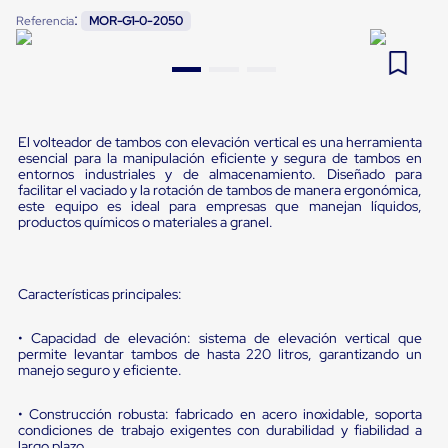
Pestañas
:
Referencia
MOR-G1-0-2050
9
.
flejadora
de
Borde
10
.
cámara cph
de
andén
Pestañas
de
Borde
El volteador de tambos con elevación vertical es una herramienta
esencial para la manipulación eficiente y segura de tambos en
de
entornos industriales y de almacenamiento. Diseñado para
andén
facilitar el vaciado y la rotación de tambos de manera ergonómica,
Mecánicas
este equipo es ideal para empresas que manejan líquidos,
Pestañas
productos químicos o materiales a granel.
de
Borde
de
andén
Características principales:
Hidráulicas
Rampas
• Capacidad de elevación: sistema de elevación vertical que
de
permite levantar tambos de hasta 220 litros, garantizando un
patio
manejo seguro y eficiente.
portátiles
Rampas
de
• Construcción robusta: fabricado en acero inoxidable, soporta
patio
condiciones de trabajo exigentes con durabilidad y fiabilidad a
largo plazo.