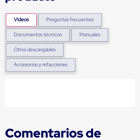
Plastico
Tarimas
de
Videos
Preguntas frecuentes
Plastico
para
Buenas
Documentos técnicos
Manuales
Prácticas
de
Manufactura
Otros descargables
Tarimas
de
Accesorios y refacciones
Plastico
para
Exportación
Tarimas
de
Plastico
Rackeables
Tarimas
de
Plastico
Multiusos
Esquineros
Comentarios de
Angulos
de