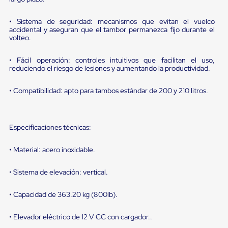
portátiles
de
Cargas
• Sistema de seguridad: mecanismos que evitan el vuelco
Convencionales
accidental y aseguran que el tambor permanezca fijo durante el
Sellos
volteo.
para
Puertas
• Fácil operación: controles intuitivos que facilitan el uso,
de
reduciendo el riesgo de lesiones y aumentando la productividad.
andén
Sellos
• Compatibilidad: apto para tambos estándar de 200 y 210 litros.
de
Cabezal
Fijo
Sellos
Especificaciones técnicas:
de
Cabezal
Colgante
• Material: acero inoxidable.
Cortina
Retenedores
• Sistema de elevación: vertical.
de
andén
Retenedores
• Capacidad de 363.20 kg (800lb).
de
andén
• Elevador eléctrico de 12 V CC con cargador..
con