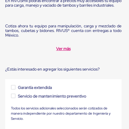
En RIVUSmx podrás encontrar a precios muy accesibles tu equipo
Ultima
para carga, manejo y vaciado de tambos y barriles industriales.
Milla
Anti-
Robo
Hormiga
Cotiza ahora tu equipo para manipulación, carga y mezclado de
Estanterías
tambos, cubetas y bidones. RIVUS® cuenta con entregas a todo
Móviles
México.
MRO
Distribución
Equipos
Ver más
Móviles
Diablitos
de
carga
¿Estás interesado en agregar los siguientes servicios?
Empaque
y
Embalaje
Garantía extendida
Playo
Emplaye
Servicio de mantenimiento preventivo
Stretch
Film
Todos los servicios adicionales seleccionados serán cotizados de
Automatico
manera independiente por nuestro departamento de Ingeniería y
Emplaye
Servicio.
Manual
Plastico