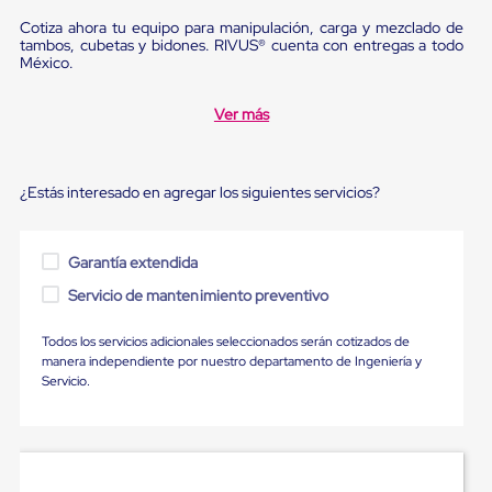
para
Cotiza ahora tu equipo para manipulación, carga y mezclado de
Emplayar
tambos, cubetas y bidones. RIVUS® cuenta con entregas a todo
Preestirado
México.
Pelicula
Plastica
Stretch
Ver más
Hood
Manejo
de
carga
¿Estás interesado en agregar los siguientes servicios?
sin
tarimas
Slip
Garantía extendida
Sheet
Slip
Servicio de mantenimiento preventivo
Sheet
de
Todos los servicios adicionales seleccionados serán cotizados de
Plastico
manera independiente por nuestro departamento de Ingeniería y
Slip
Servicio.
Sheet
de
Carton
Tarimas
Tarimas
de