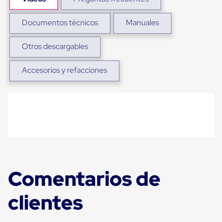
Carton
Plastico
Documentos técnicos
Manuales
Esquineros
de
Carton
Otros descargables
Esquineros
Plasticos
Soluciones
Accesorios y refacciones
de
Embalaje
Tiersheet
Layer
Pad
Plastico
Laminas
de
Carton
Tiersheet
Hojas
Comentarios de
de
Carton
Anti
clientes
Deslizamiento
Separador
de