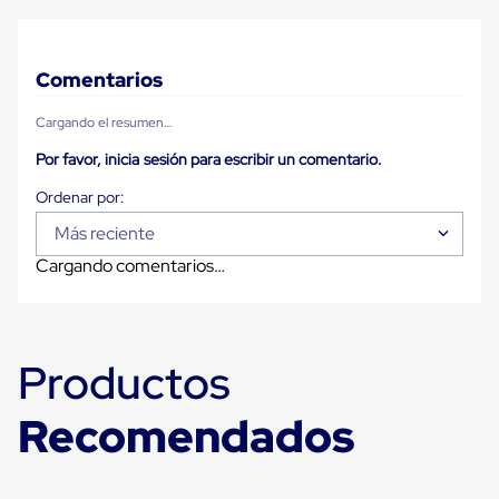
Carton
Corrugado
Freezer
Spacers
Comentarios
Separador
para
Cargando el resumen…
Congelación
Estandar
Por favor, inicia sesión para escribir un comentario.
Separador
para
Congelación
Más reciente
Ultra
Flujo
Cargando comentarios…
Cintas
protectoras
Cintas
adhesivas
Cinta
Productos
de
Tela
Cinta
Recomendados
para
Ductos
y
Tuberias