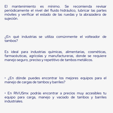
Ultima
Milla
El mantenimiento es mínimo. Se recomienda revisar
periódicamente el nivel del fluido hidráulico, lubricar las partes
Anti-
móviles y verificar el estado de las ruedas y la abrazadera de
Robo
sujeción.
Hormiga
Estanterías
Móviles
MRO
¿En qué industrias se utiliza comúnmente el volteador de
Distribución
tambos?
Equipos
Móviles
Diablitos
Es ideal para industrias químicas, alimentarias, cosméticas,
farmacéuticas, agrícolas y manufactureras, donde se requiere
de
manejo seguro, preciso y repetitivo de tambos metálicos.
carga
Empaque
y
Embalaje
• ¿En dónde puedes encontrar los mejores equipos para el
Playo
manejo de cargas de tambos y barriles?
Emplaye
Stretch
Film
• En RIVUSmx podrás encontrar a precios muy accesibles tu
Automatico
equipo para carga, manejo y vaciado de tambos y barriles
industriales.
Emplaye
Manual
Plastico