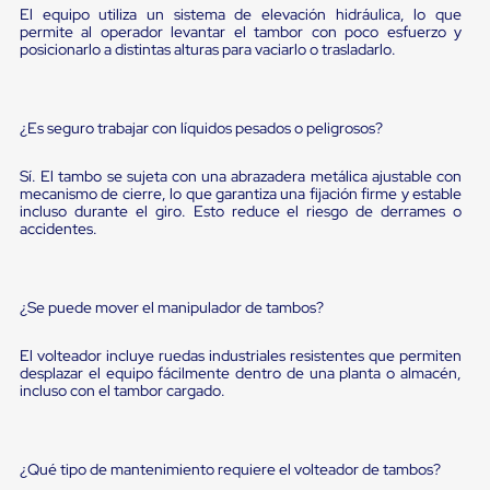
Diablito
El equipo utiliza un sistema de elevación hidráulica, lo que
de
permite al operador levantar el tambor con poco esfuerzo y
carga
posicionarlo a distintas alturas para vaciarlo o trasladarlo.
Diablito
eléctrico
Diablito
manual
¿Es seguro trabajar con líquidos pesados o peligrosos?
Plataformas
de
Sí. El tambo se sujeta con una abrazadera metálica ajustable con
carga
mecanismo de cierre, lo que garantiza una fijación firme y estable
Jaulas
incluso durante el giro. Esto reduce el riesgo de derrames o
de
accidentes.
Distribución
Ultima
Milla
Dollies
¿Se puede mover el manipulador de tambos?
para
Charolas
El volteador incluye ruedas industriales resistentes que permiten
Plásticas
desplazar el equipo fácilmente dentro de una planta o almacén,
Contenedores
incluso con el tambor cargado.
Metálicos
Colapsables
Jaulas
de
¿Qué tipo de mantenimiento requiere el volteador de tambos?
Distribución