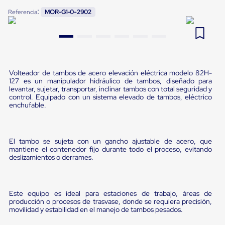
Pestañas
:
Referencia
MOR-G1-0-2902
9
.
flejadora
de
Borde
10
.
cámara cph
de
andén
Pestañas
de
Borde
Volteador de tambos de acero elevación eléctrica modelo 82H-
de
127 es un manipulador hidráulico de tambos, diseñado para
levantar, sujetar, transportar, inclinar tambos con total seguridad y
andén
control. Equipado con un sistema elevado de tambos, eléctrico
Mecánicas
enchufable.
Pestañas
de
Borde
de
El tambo se sujeta con un gancho ajustable de acero, que
andén
mantiene el contenedor fijo durante todo el proceso, evitando
Hidráulicas
deslizamientos o derrames.
Rampas
de
patio
portátiles
Este equipo es ideal para estaciones de trabajo, áreas de
Rampas
producción o procesos de trasvase, donde se requiera precisión,
de
movilidad y estabilidad en el manejo de tambos pesados.
patio