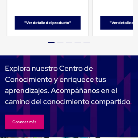
Despachador
de
Cinta
Fleje
Fleje
"Ver detalle del producto"
"Ver detalle de
Plástico
PP
(Polipropileno)
Fleje
Plástico
PET
(Polyester)
Explora nuestro Centro de
Fleje
de
Conocimiento y enriquece tus
Acero
Sellos
aprendizajes. Acompáñanos en el
para
Fleje
camino del conocimiento compartido
Bolsas
de
aire
Bolsas
de
Conocer más
Aire
Papel