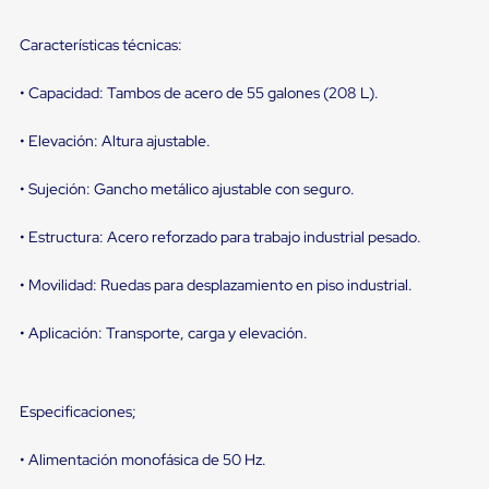
portátiles
de
Cargas
Características técnicas:
Convencionales
Sellos
• Capacidad: Tambos de acero de 55 galones (208 L).
para
Puertas
de
• Elevación: Altura ajustable.
andén
Sellos
• Sujeción: Gancho metálico ajustable con seguro.
de
Cabezal
Fijo
• Estructura: Acero reforzado para trabajo industrial pesado.
Sellos
de
• Movilidad: Ruedas para desplazamiento en piso industrial.
Cabezal
Colgante
• Aplicación: Transporte, carga y elevación.
Cortina
Retenedores
de
andén
Especificaciones;
Retenedores
de
andén
• Alimentación monofásica de 50 Hz.
con