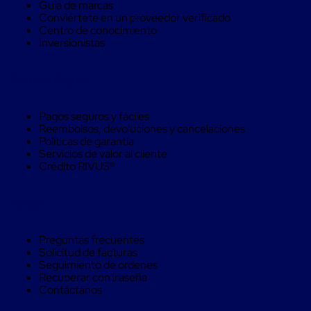
Guía de marcas
trinca
Conviértete en un proveedor verificado
Hebillas
Centro de conocimiento
para
Inversionistas
Fleje
de
poliéster
Compra Seguro
tejido
Hebillas
para
Pagos seguros y fáciles
trinca
Reembolsos, devoluciones y cancelaciones
Trinca
Políticas de garantía
de
Servicios de valor al cliente
poliester
Crédito RIVUS®
alta
resistencia
Bolsas
Ayuda
para
viveros
Alambre
Preguntas frecuentes
de
Solicitud de facturas
PET
Seguimiento de ordenes
Mallas
Recuperar contraseña
envolventes
Contáctanos
Mallas
envolventes