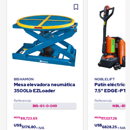
Cinta
de
Aislar
Cinta
de
Aluminio
Cinta
de
Papel
Cinta
de
Seguridad
Masking
Tape
Cinta
BISHAMON
NOBLELIFT
Adhesiva
Mesa elevadora neumática
Patín eléctric
Transparente
3500Lb EZLoader
7.5" EDGE-PT
y
Canela
Referencia:
Referencia:
Cinta
BIS-G1-0-049
NBL-B1-0
Flejadora
Cinta
MXN
MXN
88,723.65
117,027.26
Tipo
Diurex
US$
US$
5176.80
6828.25
+ IVA
+ IVA