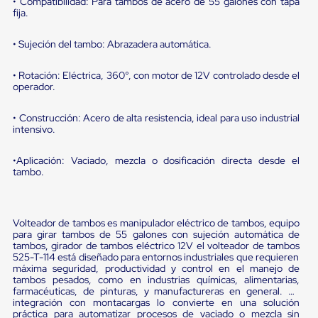
portátiles
• Compatibilidad: Para tambos de acero de 55 galones con tapa
de
fija.
Cargas
Convencionales
• Sujeción del tambo: Abrazadera automática.
Sellos
para
• Rotación: Eléctrica, 360°, con motor de 12V controlado desde el
Puertas
operador.
de
andén
Sellos
• Construcción: Acero de alta resistencia, ideal para uso industrial
de
intensivo.
Cabezal
Fijo
•Aplicación: Vaciado, mezcla o dosificación directa desde el
Sellos
tambo.
de
Cabezal
Colgante
Cortina
Volteador de tambos es manipulador eléctrico de tambos, equipo
Retenedores
para girar tambos de 55 galones con sujeción automática de
de
tambos, girador de tambos eléctrico 12V el volteador de tambos
andén
525-T-114 está diseñado para entornos industriales que requieren
Retenedores
máxima seguridad, productividad y control en el manejo de
tambos pesados, como en industrias químicas, alimentarias,
de
farmacéuticas, de pinturas, y manufactureras en general. Su
andén
integración con montacargas lo convierte en una solución
con
práctica para automatizar procesos de vaciado o mezcla sin