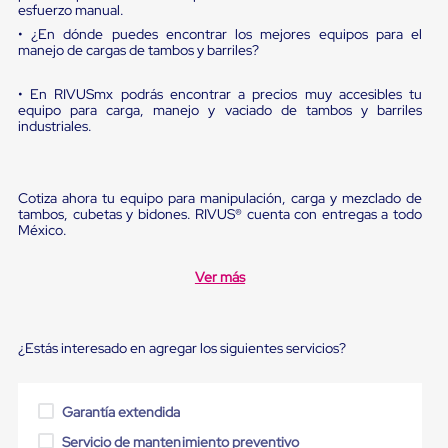
sistema
esfuerzo manual.
de
• ¿En dónde puedes encontrar los mejores equipos para el
retención
manejo de cargas de tambos y barriles?
de
ruedas
Retenedores
• En RIVUSmx podrás encontrar a precios muy accesibles tu
de
equipo para carga, manejo y vaciado de tambos y barriles
industriales.
andén
Automáticos
Retenedores
de
Cotiza ahora tu equipo para manipulación, carga y mezclado de
Andén
tambos, cubetas y bidones. RIVUS® cuenta con entregas a todo
Multi
México.
Transportes
Controles
de
Ver más
Muelle/Andén
Controles
de
Muelle/Andén
¿Estás interesado en agregar los siguientes servicios?
Básico
Controles
de
Garantía extendida
Muelle/Andén
Integral
Servicio de mantenimiento preventivo