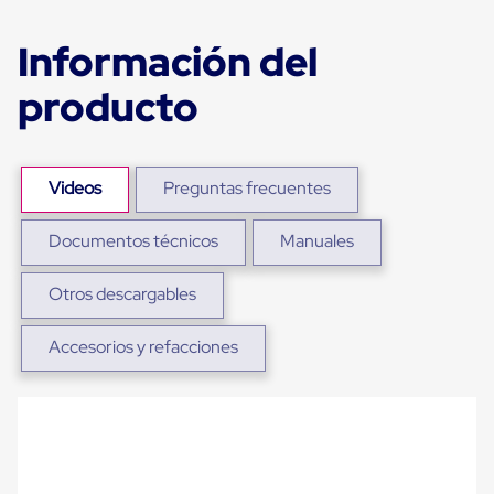
Ultima
Milla
Información del
Anti-
Robo
Hormiga
producto
Estanterías
Móviles
MRO
Distribución
Equipos
Videos
Preguntas frecuentes
Móviles
Diablitos
Documentos técnicos
Manuales
de
carga
Empaque
Otros descargables
y
Embalaje
Playo
Accesorios y refacciones
Emplaye
Stretch
Film
Automatico
Emplaye
Manual
Plastico