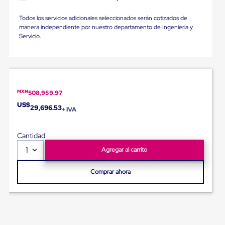
Diablito
de
Todos los servicios adicionales seleccionados serán cotizados de
carga
manera independiente por nuestro departamento de Ingeniería y
Diablito
Servicio.
eléctrico
Diablito
manual
Plataformas
de
carga
Jaulas
MXN
508,959.97
de
US$
29,696.53
+ IVA
Distribución
Ultima
Milla
Cantidad
Dollies
para
1
Agregar al carrito
Charolas
Plásticas
Comprar ahora
Contenedores
Metálicos
Colapsables
Jaulas
de
Distribución