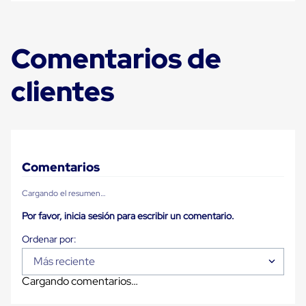
para
Emplayar
Preestirado
Pelicula
Comentarios de
Plastica
Stretch
Hood
clientes
Manejo
de
carga
sin
tarimas
Slip
Sheet
Comentarios
Slip
Sheet
Cargando el resumen…
de
Plastico
Por favor, inicia sesión para escribir un comentario.
Slip
Sheet
de
Más reciente
Carton
Tarimas
Cargando comentarios…
Tarimas
de