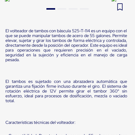
Pestañas
9
.
flejadora
de
Borde
10
.
cámara cph
de
andén
El volteador de tambos con báscula 525-T-114 es un equipo con el
Pestañas
que se puede manipular tambos de acero de 55 galones. Permite
de
elevar, sujetar y girar los tambos de forma eléctrica y controlada,
Borde
directamente desde la posición del operador. Este equipo es ideal
de
para operaciones que requieren precisión en el vaciado,
andén
seguridad en la sujeción y eficiencia en el manejo de carga
Mecánicas
pesada.
Pestañas
de
Borde
de
El tambos es sujetado con una abrazadera automática que
andén
garantiza una fijación firme incluso durante el giro. El sistema de
rotación eléctrica de 12V permite girar el tambor 360° sin
Hidráulicas
esfuerzo, ideal para procesos de dosificación, mezcla o vaciado
Rampas
total.
de
patio
portátiles
Rampas
Características técnicas del volteador:
de
patio