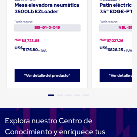
Carton
Mesa elevadora neumática
Patín eléctric
Plastico
3500Lb EZLoader
7.5" EDGE-PT
Esquineros
de
Referencia:
Referencia:
Carton
BIS-G1-0-049
NBL-B1-0
Esquineros
Plasticos
MXN
MXN
88,723.65
117,027.26
Soluciones
de
US$
US$
5176.80
6828.25
+ IVA
+ IVA
Embalaje
Tiersheet
Layer
Pad
Plastico
"Ver detalle del producto"
"Ver detalle de
Laminas
de
Carton
Tiersheet
Hojas
de
Carton
Explora nuestro Centro de
Anti
Deslizamiento
Conocimiento y enriquece tus
Separador
de