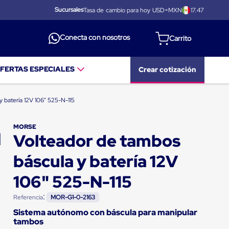
Sucursales
Tasa de cambio para hoy USD=MXN
17.47
Conecta con nosotros
FERTAS ESPECIALES
Crear cotización
y batería 12V 106" 525-N-115
MORSE
Volteador de tambos
báscula y batería 12V
106" 525-N-115
:
Referencia
MOR-G1-0-2163
Sistema autónomo con báscula para manipular
tambos