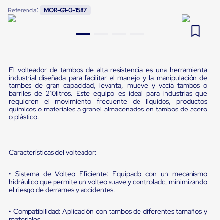
Pestañas
:
Referencia
MOR-G1-0-1587
9
.
flejadora
de
Borde
10
.
cámara cph
de
andén
Pestañas
de
Borde
El volteador de tambos de alta resistencia es una herramienta
industrial diseñada para facilitar el manejo y la manipulación de
de
tambos de gran capacidad, levanta, mueve y vacía tambos o
andén
barriles de 210litros. Este equipo es ideal para industrias que
Mecánicas
requieren el movimiento frecuente de líquidos, productos
Pestañas
químicos o materiales a granel almacenados en tambos de acero
de
o plástico.
Borde
de
andén
Hidráulicas
Características del volteador:
Rampas
de
• Sistema de Volteo Eficiente: Equipado con un mecanismo
patio
hidráulico que permite un volteo suave y controlado, minimizando
portátiles
el riesgo de derrames y accidentes.
Rampas
de
patio
• Compatibilidad: Aplicación con tambos de diferentes tamaños y
materiales.