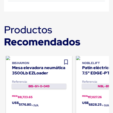
Carton
Corrugado
Freezer
Spacers
Separador
Productos
para
Congelación
Estandar
Recomendados
Separador
para
Congelación
Ultra
Flujo
Cintas
BISHAMON
NOBLELIFT
protectoras
Mesa elevadora neumática
Patín eléctric
Cintas
3500Lb EZLoader
7.5" EDGE-PT
adhesivas
Cinta
Referencia:
Referencia:
de
BIS-G1-0-049
NBL-B1-0
Tela
Cinta
MXN
MXN
88,723.65
117,027.26
para
US$
US$
Ductos
5176.80
6828.25
+ IVA
+ IVA
y
Tuberias