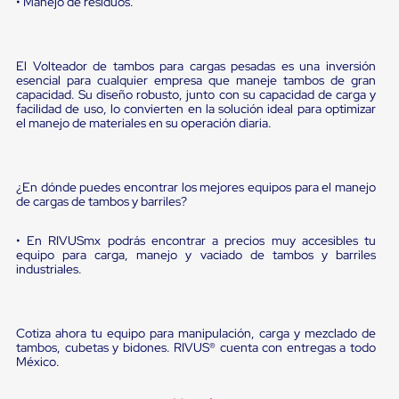
• Manejo de residuos.
Diablito
de
carga
Diablito
El Volteador de tambos para cargas pesadas es una inversión
eléctrico
esencial para cualquier empresa que maneje tambos de gran
Diablito
capacidad. Su diseño robusto, junto con su capacidad de carga y
manual
facilidad de uso, lo convierten en la solución ideal para optimizar
Plataformas
el manejo de materiales en su operación diaria.
de
carga
Jaulas
de
¿En dónde puedes encontrar los mejores equipos para el manejo
Distribución
de cargas de tambos y barriles?
Ultima
Milla
• En RIVUSmx podrás encontrar a precios muy accesibles tu
Dollies
equipo para carga, manejo y vaciado de tambos y barriles
para
industriales.
Charolas
Plásticas
Contenedores
Metálicos
Cotiza ahora tu equipo para manipulación, carga y mezclado de
Colapsables
tambos, cubetas y bidones. RIVUS® cuenta con entregas a todo
Jaulas
México.
de
Distribución