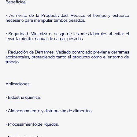
sistema
Beneficios:
de
retención
• Aumento de la Productividad: Reduce el tiempo y esfuerzo
de
necesario para manipular tambos pesados.
ruedas
Retenedores
de
• Seguridad: Minimiza el riesgo de lesiones laborales al evitar el
levantamiento manual de cargas pesadas.
andén
Automáticos
Retenedores
• Reducción de Derrames: Vaciado controlado previene derrames
de
accidentales, protegiendo tanto el producto como el entorno de
Andén
trabajo.
Multi
Transportes
Controles
de
Aplicaciones:
Muelle/Andén
Controles
• Industria química.
de
Muelle/Andén
Básico
• Almacenamiento y distribución de alimentos.
Controles
de
• Procesamiento de líquidos.
Muelle/Andén
Integral