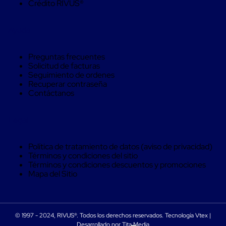
Crédito RIVUS®
trinca
Hebillas
para
Ayuda
Fleje
de
poliéster
Preguntas frecuentes
tejido
Solicitud de facturas
Hebillas
Seguimiento de ordenes
para
Recuperar contraseña
trinca
Contáctanos
Trinca
de
poliester
Legal
alta
resistencia
Bolsas
Política de tratamiento de datos (aviso de privacidad)
para
Términos y condiciones del sitio
viveros
Términos y condiciones descuentos y promociones
Alambre
Mapa del Sitio
de
PET
Mallas
envolventes
Mallas
© 1997 - 2024, RIVUS®. Todos los derechos reservados. Tecnología Vtex |
MORSE
envolventes
Desarrollado por Tita Media