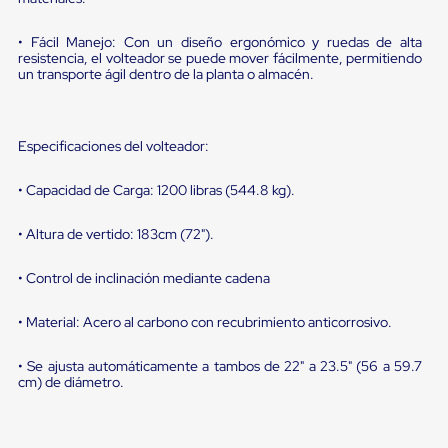
portátiles
de
Cargas
• Fácil Manejo: Con un diseño ergonómico y ruedas de alta
Convencionales
resistencia, el volteador se puede mover fácilmente, permitiendo
Sellos
un transporte ágil dentro de la planta o almacén.
para
Puertas
de
andén
Especificaciones del volteador:
Sellos
de
• Capacidad de Carga: 1200 libras (544.8 kg).
Cabezal
Fijo
Sellos
• Altura de vertido: 183cm (72").
de
Cabezal
• Control de inclinación mediante cadena
Colgante
Cortina
• Material: Acero al carbono con recubrimiento anticorrosivo.
Retenedores
de
andén
• Se ajusta automáticamente a tambos de 22" a 23.5" (56 a 59.7
Retenedores
cm) de diámetro.
de
andén
con