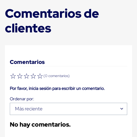
Carton
Comentarios de
Plastico
Esquineros
de
clientes
Carton
Esquineros
Plasticos
Soluciones
de
Embalaje
Tiersheet
Comentarios
Layer
Pad
☆
☆
☆
☆
☆
Plastico
(0 comentarios)
Laminas
de
Por favor, inicia sesión para escribir un comentario.
Carton
Tiersheet
Hojas
de
Más reciente
Carton
Anti
No hay comentarios.
Deslizamiento
Separador
de