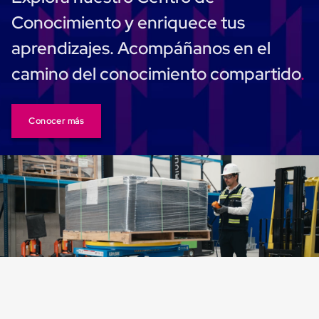
Despachador
de
Conocimiento y enriquece tus
Cinta
Fleje
aprendizajes. Acompáñanos en el
Fleje
Plástico
camino del conocimiento compartido
PP
(Polipropileno)
Fleje
Plástico
Conocer más
PET
(Polyester)
Fleje
de
Acero
Sellos
para
Fleje
Bolsas
de
aire
Bolsas
de
Aire
Papel