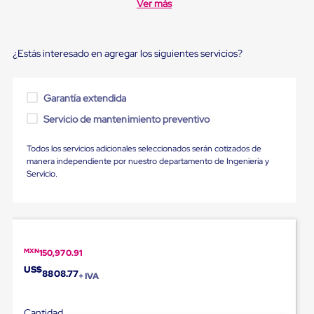
Ver más
Ultima
Milla
Anti-
Robo
¿Estás interesado en agregar los siguientes servicios?
Hormiga
Estanterías
Móviles
MRO
Garantía extendida
Distribución
Equipos
Servicio de mantenimiento preventivo
Móviles
Diablitos
Todos los servicios adicionales seleccionados serán cotizados de
de
manera independiente por nuestro departamento de Ingeniería y
carga
Servicio.
Empaque
y
Embalaje
Playo
Emplaye
Stretch
MXN
150,970.91
Film
Automatico
US$
8808.77
+ IVA
Emplaye
Manual
Plastico
Cantidad