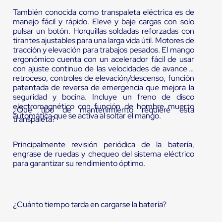
También conocida como transpaleta eléctrica es de
manejo fácil y rápido. Eleve y baje cargas con solo
pulsar un botón. Horquillas soldadas reforzadas con
tirantes ajustables para una larga vida útil. Motores de
tracción y elevación para trabajos pesados. El mango
ergonómico cuenta con un acelerador fácil de usar
con ajuste continuo de las velocidades de avance y
retroceso, controles de elevación/descenso, función
patentada de reversa de emergencia que mejora la
seguridad y bocina. Incluye un freno de disco
electromagnético con función de hombre muerto
¿Qué tipo de mantenimiento requiere esta
automática que se activa al soltar el mango.
transpaleta?
Principalmente revisión periódica de la batería,
engrase de ruedas y chequeo del sistema eléctrico
para garantizar su rendimiento óptimo.
¿Cuánto tiempo tarda en cargarse la batería?