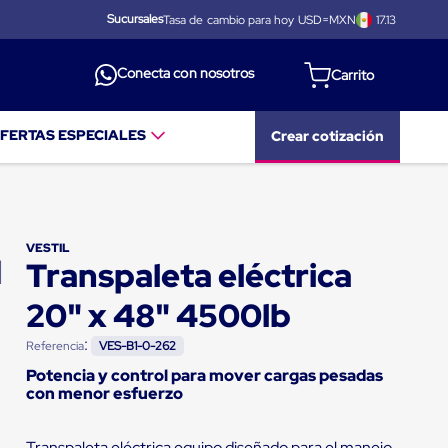
Sucursales
Tasa de cambio para hoy USD=MXN
17.13
Conecta con nosotros
FERTAS ESPECIALES
Crear cotización
VESTIL
Transpaleta eléctrica
20" x 48" 4500lb
:
Referencia
VES-B1-0-262
Potencia y control para mover cargas pesadas
con menor esfuerzo
Transpaleta eléctrica equipo diseñado para el manejo