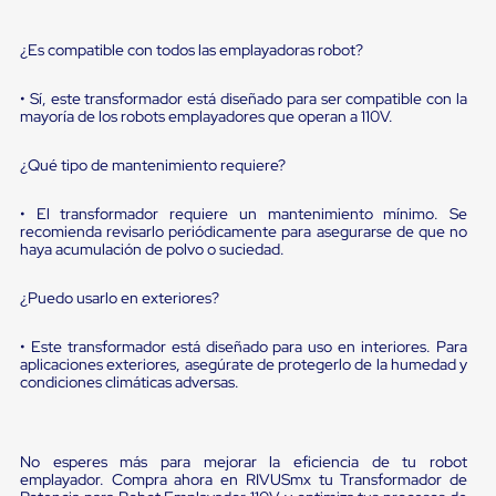
sistema
de
retención
¿Es compatible con todos las emplayadoras robot?
de
ruedas
• Sí, este transformador está diseñado para ser compatible con la
Retenedores
mayoría de los robots emplayadores que operan a 110V.
de
andén
Automáticos
¿Qué tipo de mantenimiento requiere?
Retenedores
de
• El transformador requiere un mantenimiento mínimo. Se
Andén
recomienda revisarlo periódicamente para asegurarse de que no
Multi
haya acumulación de polvo o suciedad.
Transportes
Controles
¿Puedo usarlo en exteriores?
de
Muelle/Andén
Controles
• Este transformador está diseñado para uso en interiores. Para
de
aplicaciones exteriores, asegúrate de protegerlo de la humedad y
Muelle/Andén
condiciones climáticas adversas.
Básico
Controles
de
Muelle/Andén
No esperes más para mejorar la eficiencia de tu robot
emplayador. Compra ahora en RIVUSmx tu Transformador de
Integral