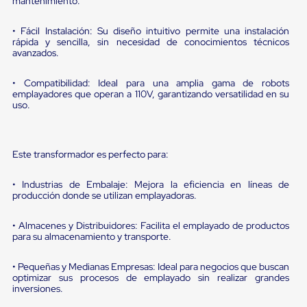
portátiles
mantenimiento.
de
Cargas
• Fácil Instalación: Su diseño intuitivo permite una instalación
Convencionales
rápida y sencilla, sin necesidad de conocimientos técnicos
Sellos
avanzados.
para
Puertas
• Compatibilidad: Ideal para una amplia gama de robots
de
emplayadores que operan a 110V, garantizando versatilidad en su
andén
uso.
Sellos
de
Cabezal
Fijo
Este transformador es perfecto para:
Sellos
de
• Industrias de Embalaje: Mejora la eficiencia en líneas de
Cabezal
producción donde se utilizan emplayadoras.
Colgante
Cortina
Retenedores
• Almacenes y Distribuidores: Facilita el emplayado de productos
de
para su almacenamiento y transporte.
andén
Retenedores
• Pequeñas y Medianas Empresas: Ideal para negocios que buscan
de
optimizar sus procesos de emplayado sin realizar grandes
andén
inversiones.
con