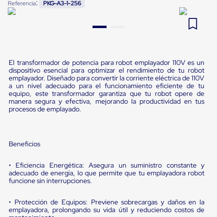
:
Referencia
PKG-A3-1-256
Pestañas
9
.
flejadora
de
Borde
10
.
saving
de
andén
Pestañas
de
El transformador de potencia para robot emplayador 110V es un
Borde
dispositivo esencial para optimizar el rendimiento de tu robot
de
emplayador. Diseñado para convertir la corriente eléctrica de 110V
a un nivel adecuado para el funcionamiento eficiente de tu
andén
equipo, este transformador garantiza que tu robot opere de
Mecánicas
manera segura y efectiva, mejorando la productividad en tus
Pestañas
procesos de emplayado.
de
Borde
de
andén
Beneficios
Hidráulicas
Rampas
de
• Eficiencia Energética: Asegura un suministro constante y
adecuado de energía, lo que permite que tu emplayadora robot
patio
funcione sin interrupciones.
portátiles
Rampas
de
• Protección de Equipos: Previene sobrecargas y daños en la
patio
emplayadora, prolongando su vida útil y reduciendo costos de