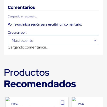
Plastico
Tarimas
Comentarios
de
Plastico
Cargando el resumen…
para
Buenas
Por favor, inicia sesión para escribir un comentario.
Prácticas
de
Manufactura
Más reciente
Tarimas
de
Cargando comentarios…
Plastico
para
Exportación
Tarimas
de
Productos
Plastico
Rackeables
Tarimas
Recomendados
de
Plastico
Multiusos
Esquineros
Angulos
PKG
PKG
de