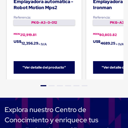
Emplayadora automática -
Emplayadora m
Carton
Robot Motion Mps2
Ironman
Plastico
Esquineros
Referencia:
Referencia:
de
PKG-A3-0-012
PKG-A3-0
Carton
Esquineros
Plasticos
MXN
MXN
212,919.81
80,803.82
Soluciones
US$
US$
12,356.29
4689.25
de
+ IVA
+ IVA
Embalaje
Tiersheet
Layer
Pad
"Ver detalle del producto"
"Ver detalle de
Plastico
Laminas
de
Carton
Tiersheet
Hojas
de
Carton
Explora nuestro Centro de
Anti
Deslizamiento
Conocimiento y enriquece tus
Separador
de