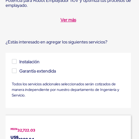
Potencia para Robot Emplayador 110V y optimiza tus procesos de
Diablito
emplayado.
de
carga
Diablito
Ver más
eléctrico
Diablito
manual
Plataformas
¿Estás interesado en agregar los siguientes servicios?
de
carga
Jaulas
Instalación
de
Distribución
Garantía extendida
Ultima
Milla
Todos los servicios adicionales seleccionados serán cotizados de
Dollies
manera independiente por nuestro departamento de Ingeniería y
para
Servicio.
Charolas
Plásticas
Contenedores
Metálicos
Colapsables
Jaulas
de
MXN
32,722.03
Distribución
US$