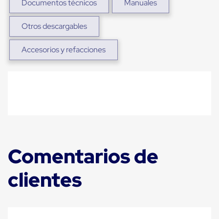
Documentos técnicos
Manuales
para
Emplayar
Preestirado
Otros descargables
Pelicula
Plastica
Stretch
Accesorios y refacciones
Hood
Manejo
de
carga
sin
tarimas
Slip
Sheet
Slip
Sheet
de
Comentarios de
Plastico
Slip
Sheet
clientes
de
Carton
Tarimas
Tarimas
de