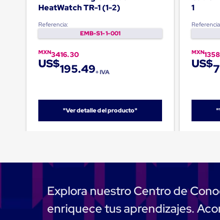
Emplaye
HeatWatch TR-1 (1-2)
1
Manual
Plastico
Referencia:
Referencia
para
EMB-S1-1-001
Emplayar
Preestirado
MXN
MXN
Pelicula
3416.30
1358
US$
US$
Plastica
195.49
7
Stretch
+ IVA
Hood
Manejo
de
carga
"Ver detalle del producto"
"
sin
tarimas
Slip
Sheet
Slip
Sheet
de
Plastico
Slip
Explora nuestro Centro de Cono
Sheet
de
enriquece tus aprendizajes. A
Carton