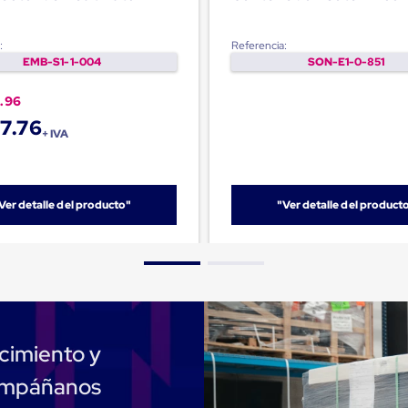
:
Referencia:
EMB-S1-1-004
SON-E1-0-851
.96
7.76
+ IVA
Ver detalle del producto"
"Ver detalle del product
cimiento y
compáñanos