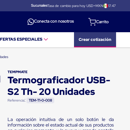
Sucursales
Tasa de cambio para hoy USD=MXN
17.47
Conecta con nosotros
FERTAS ESPECIALES
Crear cotización
dades
TEMPMATE
Termograficador USB-
S2 Th- 20 Unidades
:
Referencia
TEM-T1-0-008
La operación intuitiva de un solo botón le da
información sobre el estado actual de sus productos