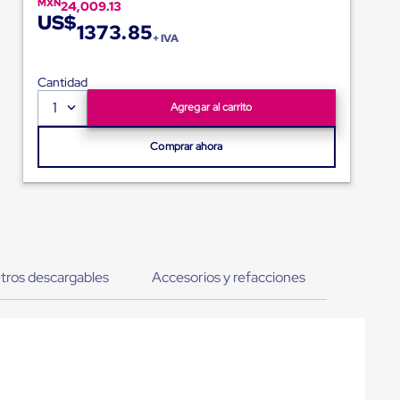
MXN
24,009.13
US$
1373.85
+ IVA
Cantidad
1
Agregar al carrito
Comprar ahora
tros descargables
Accesorios y refacciones