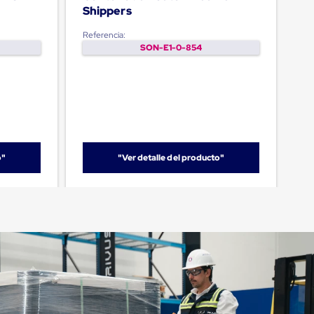
Shippers
Referencia:
SON-E1-0-854
o"
"Ver detalle del producto"