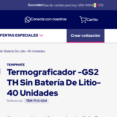
Sucursales
Tasa de cambio para hoy USD=MXN
17.13
Conecta con nosotros
FERTAS ESPECIALES
Crear cotización
in Batería De Litio- 40 Unidades
TEMPMATE
Termograficador -GS2
TH Sin Batería De Litio-
40 Unidades
:
Referencia
TEM-T1-0-004