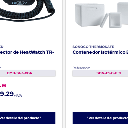
ED
SONOCO THERMOSAFE
Lector de HeatWatch TR-
Contenedor Isotérmico 
:
Referencia:
EMB-S1-1-004
SON-E1-0-851
.96
9.29
+ IVA
Ver detalle del producto"
"Ver detalle del product