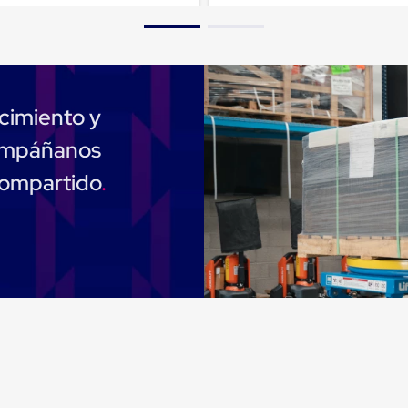
cimiento y
compáñanos
compartido