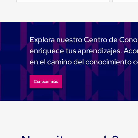
Emplaye
Manual
Plastico
para
Emplayar
Preestirado
Pelicula
Explora nuestro Centro de Cono
Plastica
Stretch
enriquece tus aprendizajes. A
Hood
Manejo
en el camino del conocimiento 
de
carga
sin
tarimas
Conocer más
Slip
Sheet
Slip
Sheet
de
Plastico
Slip
Sheet
de
Carton