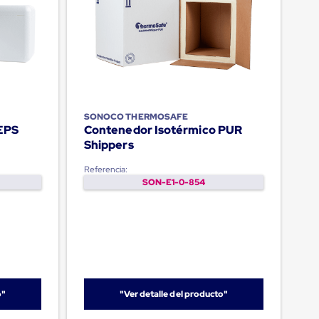
SONOCO THERMOSAFE
EPS
Contenedor Isotérmico PUR
Shippers
Referencia:
SON-E1-0-854
o"
"Ver detalle del producto"