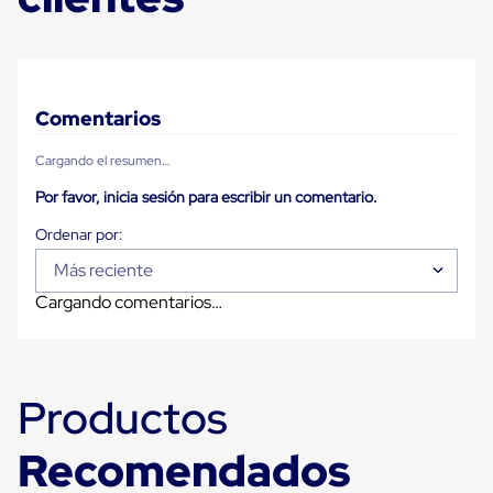
Diablito
de
carga
Diablito
eléctrico
Diablito
Comentarios
manual
Plataformas
Cargando el resumen…
de
carga
Por favor, inicia sesión para escribir un comentario.
Jaulas
de
Distribución
Ultima
Más reciente
Milla
Cargando comentarios…
Dollies
para
Charolas
Plásticas
Contenedores
Productos
Metálicos
Colapsables
Jaulas
Recomendados
de
Distribución