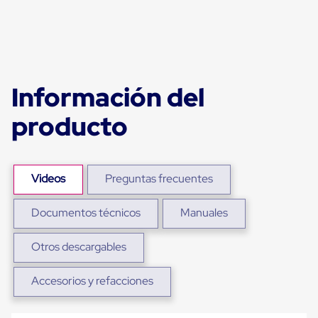
portátiles
de
Cargas
Convencionales
Sellos
para
Puertas
Información del
de
andén
Sellos
producto
de
Cabezal
Fijo
Sellos
Videos
Preguntas frecuentes
de
Cabezal
Colgante
Documentos técnicos
Manuales
Cortina
Retenedores
de
Otros descargables
andén
Retenedores
Accesorios y refacciones
de
andén
con