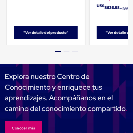
para
US$
Emplayar
8636.98
+ IVA
Preestirado
Pelicula
Plastica
Stretch
"Ver detalle del producto"
"Ver detalle de
Hood
Manejo
de
carga
sin
tarimas
Slip
Sheet
Explora nuestro Centro de
Slip
Sheet
Conocimiento y enriquece tus
de
Plastico
aprendizajes. Acompáñanos en el
Slip
Sheet
camino del conocimiento compartido
de
Carton
Tarimas
Tarimas
Conocer más
de