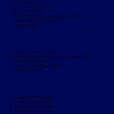
Kraft
¿Quienes Somos?
Bolsas
¡Trabaja con nosotros!
de
Guía de marcas
Aire
Conviértete en un proveedor verificado
Plasticas
Centro de conocimiento
Infladores
Inversionistas
Airbags
Cajas
de
Compra Seguro
Carton
Cajas
con
Pagos seguros y fáciles
Divisores
Reembolsos, devoluciones y cancelaciones
Cajas
Políticas de garantía
de
Servicios de valor al cliente
Carton
Crédito RIVUS®
Corrugado
Cajas
de
Ayuda
Carton
Jumbo
Interiores
Preguntas frecuentes
y
Solicitud de facturas
Separadores
Seguimiento de ordenes
de
Recuperar contraseña