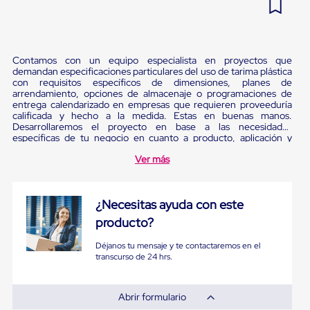
Pestañas
9
.
flejadora
de
Borde
10
.
slip sheet
de
Contamos con un equipo especialista en proyectos que
andén
demandan especificaciones particulares del uso de tarima plástica
Pestañas
con requisitos específicos de dimensiones, planes de
de
arrendamiento, opciones de almacenaje o programaciones de
Borde
entrega calendarizado en empresas que requieren proveeduría
de
calificada y hecho a la medida. Estas en buenas manos.
andén
Desarrollaremos el proyecto en base a las necesidades
Mecánicas
específicas de tu negocio en cuanto a producto, aplicación y
Pestañas
entorno se refiere. Si necesitas contactar al experto, ¡Hazlo ya!
Ver más
de
Borde
de
andén
¿Necesitas ayuda con este
Hidráulicas
producto?
Rampas
de
Déjanos tu mensaje y te contactaremos en el
patio
transcurso de 24 hrs.
portátiles
Rampas
de
Abrir formulario
patio