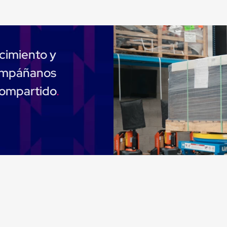
cimiento y
compáñanos
compartido