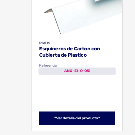
Emplaye
Manual
Plastico
para
Emplayar
Preestirado
Pelicula
Plastica
RIVUS
Stretch
Esquineros de Carton con
Hood
Cubierta de Plastico
Manejo
de
carga
Referencia:
sin
ANG-E1-0-051
tarimas
Slip
Sheet
Slip
Sheet
de
Plastico
Slip
"Ver detalle del producto"
Sheet
de
Carton