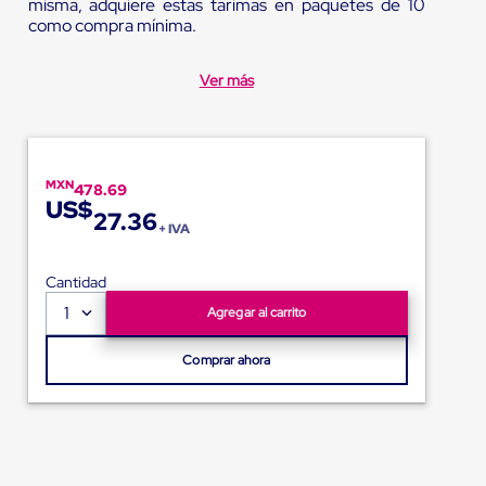
misma, adquiere estas tarimas en paquetes de 10
como compra mínima.
Ver más
MXN
478.69
US$
27.36
+ IVA
Cantidad
1
Agregar al carrito
Comprar ahora