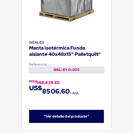
QSALES
Manta isotérmica Funda
aislante 40x48x15" Palletquilt®
Referencia:
QSL-E1-0-003
MXN
148,829.85
US$
8506.60
+ IVA
"Ver detalle del producto"