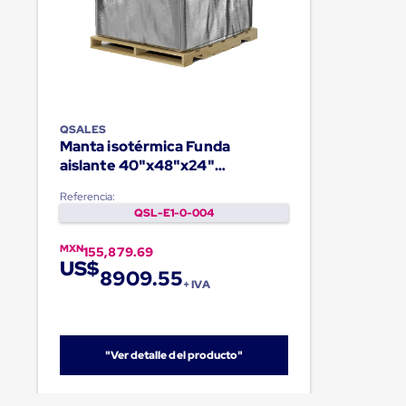
QSALES
Manta isotérmica Funda
aislante 40"x48"x24"
Palletquilt®
Referencia:
QSL-E1-0-004
MXN
155,879.69
US$
8909.55
+ IVA
"Ver detalle del producto"