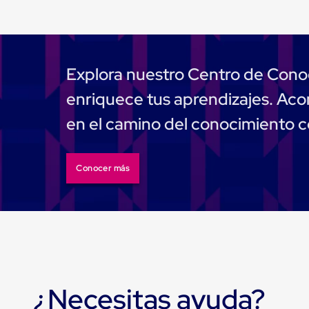
Tarimas
Tarimas
de
Plastico
Tarimas
de
Explora nuestro Centro de Cono
Plastico
para
enriquece tus aprendizajes. A
Buenas
Prácticas
en el camino del conocimiento 
de
Manufactura
Tarimas
de
Conocer más
Plastico
para
Exportación
Tarimas
de
Plastico
Rackeables
Tarimas
de
¿Necesitas ayuda?
Plastico
Multiusos