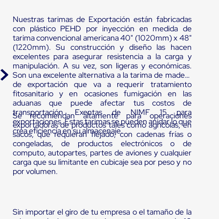
Nuestras tarimas de Exportación están fabricadas
con plástico PEHD por inyección en medida de
tarima convencional americana 40" (1020mm) x 48"
(1220mm). Su construcción y diseño las hacen
excelentes para asegurar resistencia a la carga y
manipulación. A su vez, son ligeras y económicas.
Son una excelente alternativa a la tarima de madera
de exportación que va a requerir tratamiento
fitosanitario y en ocasiones fumigación en las
aduanas que puede afectar tus costos de
transportación. Exentas de NIMF 15 para
Se recomiendan altamente para operaciones
exportaciones. Estas tarimas se pueden anidar lo que
exportadoras de productos tales como agrícolas, en
crea eficiencia en su almacenaje.
sacos, que requieran flejado, con cadenas frías o
congeladas, de productos electrónicos o de
computo, autopartes, partes de aviones y cualquier
carga que su limitante en cubicaje sea por peso y no
por volumen.
Sin importar el giro de tu empresa o el tamaño de la