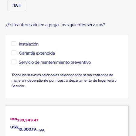
portátiles
de
ITA III
Cargas
Convencionales
Sellos
¿Estás interesado en agregar los siguientes servicios?
para
Puertas
de
andén
Instalación
Sellos
Garantía extendida
de
Cabezal
Servicio de mantenimiento preventivo
Fijo
Sellos
Todos los servicios adicionales seleccionados serán cotizados de
de
manera independiente por nuestro departamento de Ingeniería y
Cabezal
Servicio.
Colgante
Cortina
Retenedores
de
andén
Retenedores
de
MXN
339,349.47
andén
US$
19,800.19
+ IVA
con