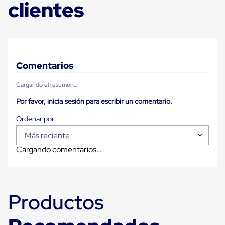
clientes
para
Emplayar
Preestirado
Pelicula
Plastica
Stretch
Hood
Comentarios
Manejo
de
carga
Cargando el resumen…
sin
Por favor, inicia sesión para escribir un comentario.
tarimas
Slip
Sheet
Slip
Más reciente
Sheet
de
Cargando comentarios…
Plastico
Slip
Sheet
de
Carton
Productos
Tarimas
Tarimas
de