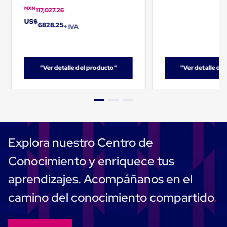
Carton
MXN
117,027.26
Plastico
US$
Esquineros
6828.25
+ IVA
de
Carton
Esquineros
Plasticos
"Ver detalle del producto"
"Ver detalle de
Soluciones
de
Embalaje
Tiersheet
Layer
Pad
Plastico
Laminas
Explora nuestro Centro de
de
Carton
Conocimiento y enriquece tus
Tiersheet
Hojas
aprendizajes. Acompáñanos en el
de
Carton
camino del conocimiento compartido
Anti
Deslizamiento
Separador
de