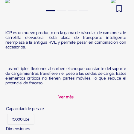
Pestañas
9
.
flejadora
de
Borde
10
.
cámara cph
de
andén
Pestañas
iCP es un nuevo producto en la gama de básculas de camiones de
de
carretilla elevadora. Esta placa de transporte inteligente
reemplaza a la antigua RVL y permite pesar en combinación con
Borde
accesorios.
de
andén
Mecánicas
Pestañas
Las múltiples flexiones absorben el choque constante del soporte
de
de carga mientras transfieren el peso a las celdas de carga. Estos
Borde
elementos críticos no tienen partes móviles, lo que reduce el
de
potencial de fracaso.
andén
Hidráulicas
Rampas
Ver más
de
patio
Capacidad de pesaje
portátiles
Rampas
15000 Lbs
de
patio
Dimensiones