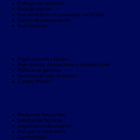
Monofilamento
¡Trabaja con nosotros!
Circular
Guía de marcas
Monofilamento
Conviértete en un proveedor verificado
Costura
Centro de conocimiento
L
Inversionistas
Para
Envasado
Etiquetas
Compra Seguro
y
Ribbons
Etiquetas
Pagos seguros y fáciles
Ribbons
Reembolsos, devoluciones y cancelaciones
Máquinas
Políticas de garantía
de
Servicios de valor al cliente
emplaye
Crédito RIVUS®
Dispensadores
de
Playo
Ayuda
Manual
Máquinas
emplayadoras
Preguntas frecuentes
Máquinas
Solicitud de facturas
para
Seguimiento de ordenes
playo
Recuperar contraseña
automáticas
Contáctanos