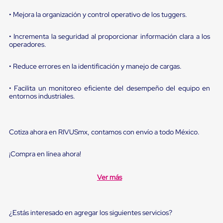
sistema
de
• Mejora la organización y control operativo de los tuggers.
retención
de
• Incrementa la seguridad al proporcionar información clara a los
ruedas
operadores.
Retenedores
de
andén
• Reduce errores en la identificación y manejo de cargas.
Automáticos
Retenedores
• Facilita un monitoreo eficiente del desempeño del equipo en
de
entornos industriales.
Andén
Multi
Transportes
Controles
Cotiza ahora en RIVUSmx, contamos con envío a todo México.
de
Muelle/Andén
Controles
¡Compra en línea ahora!
de
Muelle/Andén
Ver más
Básico
Controles
de
Muelle/Andén
¿Estás interesado en agregar los siguientes servicios?
Integral