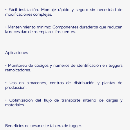
portátiles
de
• Fácil instalación: Montaje rápido y seguro sin necesidad de
Cargas
modificaciones complejas.
Convencionales
Sellos
para
• Mantenimiento mínimo: Componentes duraderos que reducen
Puertas
la necesidad de reemplazos frecuentes.
de
andén
Sellos
de
Aplicaciones
Cabezal
Fijo
• Monitoreo de códigos y números de identificación en tuggers
Sellos
remolcadores.
de
Cabezal
• Uso en almacenes, centros de distribución y plantas de
Colgante
producción.
Cortina
Retenedores
de
• Optimización del flujo de transporte interno de cargas y
andén
materiales.
Retenedores
de
andén
con
Beneficios de uesar este tablero de tugger: