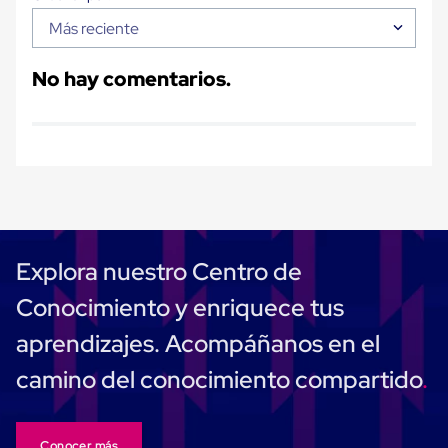
Plastico
Más reciente
Tarimas
de
Plastico
No hay comentarios.
para
Buenas
Prácticas
de
Manufactura
Tarimas
de
Plastico
para
Exportación
Tarimas
Explora nuestro Centro de
de
Plastico
Conocimiento y enriquece tus
Rackeables
Tarimas
aprendizajes. Acompáñanos en el
de
Plastico
camino del conocimiento compartido
Multiusos
Esquineros
Angulos
de
Conocer más