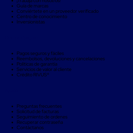
¡Trabaja con nosotros!
Caja
Guía de marcas
Super
Conviértete en un proveedor verificado
Sacos
Centro de conocimiento
de
Inversionistas
Rafia
Super
Sacos
Compra Seguro
de
Rafia
sin
Pagos seguros y fáciles
personalizar
Reembolsos, devoluciones y cancelaciones
Super
Políticas de garantía
Sacos
Servicios de valor al cliente
de
Crédito RIVUS®
rafia
personalizados
Cable
Ayuda
de
Polipropileno
Rafia
Preguntas frecuentes
Fibrilada
Solicitud de facturas
Arpilla
Seguimiento de ordenes
Circular
Recuperar contraseña
Con
Contáctanos
Etiqueta