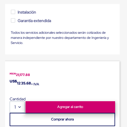
Diablito
de
carga
Instalación
Diablito
Garantía extendida
eléctrico
Diablito
manual
Todos los servicios adicionales seleccionados serán cotizados de
Plataformas
manera independiente por nuestro departamento de Ingeniería y
de
Servicio.
carga
Jaulas
de
Distribución
Ultima
Milla
MXN
21,177.88
Dollies
US$
para
1235.68
+ IVA
Charolas
Plásticas
Contenedores
Cantidad
Metálicos
1
Agregar al carrito
Colapsables
Jaulas
de
Comprar ahora
Distribución