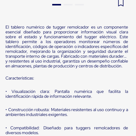
Pestañas
9
.
flejadora
de
Borde
10
.
cámara cph
de
andén
El tablero numérico de tugger remolcador es un componente
esencial diseñado para proporcionar información visual clara
Pestañas
sobre el estado y funcionamiento del tugger eléctrico. Este
de
tablero permite a los operadores monitorear números de
Borde
identificación, códigos de operación o indicadores específicos del
de
remolcador, mejorando la organización y seguridad durante el
andén
transporte interno de cargas. Fabricado con materiales duraderos
Mecánicas
y resistentes al uso industrial, garantiza un desempeño confiable
Pestañas
en almacenes, plantas de producción y centros de distribución.
de
Borde
Características:
de
andén
• Visualización clara: Pantalla numérica que facilita la
Hidráulicas
identificación rápida de información relevante.
Rampas
de
patio
• Construcción robusta: Materiales resistentes al uso continuo y a
portátiles
ambientes industriales exigentes.
Rampas
de
• Compatibilidad: Diseñado para tuggers remolcadores de
patio
diversos modelos.