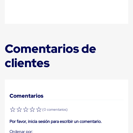
para
Emplayar
Preestirado
Pelicula
Plastica
Stretch
Hood
Manejo
Comentarios de
de
carga
sin
clientes
tarimas
Slip
Sheet
Slip
Sheet
de
Plastico
Comentarios
Slip
Sheet
☆
☆
☆
☆
☆
de
(0 comentarios)
Carton
Tarimas
Por favor, inicia sesión para escribir un comentario.
Tarimas
de