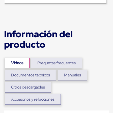
Ultima
Milla
Anti-
Robo
Hormiga
Estanterías
Móviles
Información del
MRO
Distribución
producto
Equipos
Móviles
Diablitos
de
carga
Videos
Preguntas frecuentes
Empaque
y
Embalaje
Documentos técnicos
Manuales
Playo
Emplaye
Otros descargables
Stretch
Film
Automatico
Accesorios y refacciones
Emplaye
Manual
Plastico