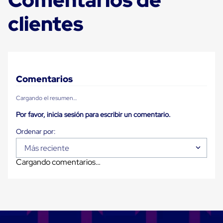
para
Emplayar
clientes
Preestirado
Pelicula
Plastica
Stretch
Hood
Manejo
de
Comentarios
carga
sin
Cargando el resumen…
tarimas
Slip
Por favor, inicia sesión para escribir un comentario.
Sheet
Slip
Sheet
de
Más reciente
Plastico
Cargando comentarios…
Slip
Sheet
de
Carton
Tarimas
Tarimas
de