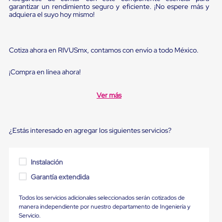
sistema
garantizar un rendimiento seguro y eficiente. ¡No espere más y
de
adquiera el suyo hoy mismo!
retención
de
ruedas
Retenedores
Cotiza ahora en RIVUSmx, contamos con envío a todo México.
de
andén
¡Compra en línea ahora!
Automáticos
Retenedores
de
Ver más
Andén
Multi
Transportes
Controles
¿Estás interesado en agregar los siguientes servicios?
de
Muelle/Andén
Controles
de
Instalación
Muelle/Andén
Garantía extendida
Básico
Controles
de
Todos los servicios adicionales seleccionados serán cotizados de
Muelle/Andén
manera independiente por nuestro departamento de Ingeniería y
Integral
Servicio.