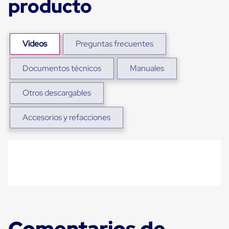
producto
Ultima
Milla
Anti-
Robo
Hormiga
Videos
Preguntas frecuentes
Estanterías
Móviles
MRO
Documentos técnicos
Manuales
Distribución
Equipos
Otros descargables
Móviles
Diablitos
de
Accesorios y refacciones
carga
Empaque
y
Embalaje
Playo
Emplaye
Stretch
Film
Automatico
Emplaye
Manual
Comentarios de
Plastico