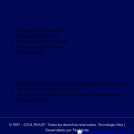
Caja
Super
Sacos
Ayuda
de
Rafia
Super
Preguntas frecuentes
Sacos
Solicitud de facturas
de
Seguimiento de ordenes
Rafia
Recuperar contraseña
sin
Contáctanos
personalizar
Super
Sacos
Legal
de
rafia
personalizados
Política de tratamiento de datos (aviso de privacidad)
Cable
Términos y condiciones del sitio
de
Términos y condiciones descuentos y promociones
Polipropileno
Mapa del Sitio
Rafia
Fibrilada
Arpilla
Circular
Con
© 1997 - 2024, RIVUS®. Todos los derechos reservados. Tecnología Vtex |
MOVEXX
Etiqueta
Desarrollado por Tita Media
Switch de encendido de Tugger eléctrico MOVEXX BT4000