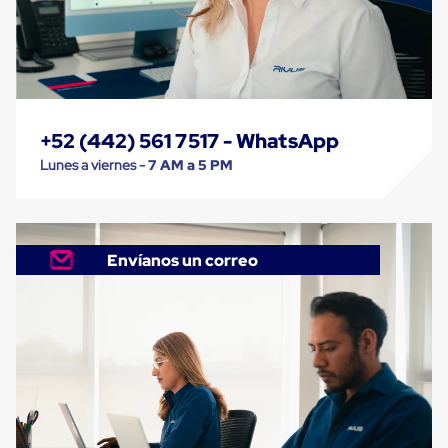
Cinta
de
Aislar
Cinta
de
Aluminio
Cinta
+52 (442) 561 7517 - WhatsApp
de
Papel
Lunes a viernes -
7 AM a 5 PM
Cinta
de
Seguridad
Masking
Tape
Envíanos un correo
Cinta
Adhesiva
Transparente
y
Canela
Cinta
Flejadora
Cinta
Tipo
Diurex