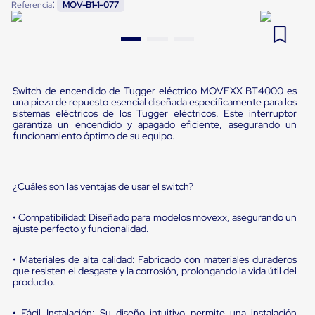
:
Referencia
MOV-B1-1-077
Pestañas
9
.
flejadora
de
Borde
10
.
slip sheet
de
andén
Pestañas
de
Switch de encendido de Tugger eléctrico MOVEXX BT4000 es
Borde
una pieza de repuesto esencial diseñada específicamente para los
de
sistemas eléctricos de los Tugger eléctricos. Este interruptor
garantiza un encendido y apagado eficiente, asegurando un
andén
funcionamiento óptimo de su equipo.
Mecánicas
Pestañas
de
Borde
¿Cuáles son las ventajas de usar el switch?
de
andén
Hidráulicas
• Compatibilidad: Diseñado para modelos movexx, asegurando un
Rampas
ajuste perfecto y funcionalidad.
de
patio
• Materiales de alta calidad: Fabricado con materiales duraderos
portátiles
que resisten el desgaste y la corrosión, prolongando la vida útil del
Rampas
producto.
de
patio
• Fácil Instalación: Su diseño intuitivo permite una instalación