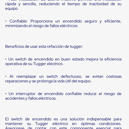
portátiles
rápida y sencilla, reduciendo el tiempo de inactividad de su
de
equipo.
Cargas
Convencionales
Sellos
• Confiable: Proporciona un encendido seguro y eficiente,
minimizando el riesgo de fallos eléctricos.
para
Puertas
de
andén
Beneficios de usar esta refacción de tugger:
Sellos
de
Cabezal
• Un switch de encendido en buen estado mejora la eficiencia
Fijo
operativa de su Tugger eléctrico.
Sellos
de
• Al reemplazar un switch defectuoso, se evitan costosas
Cabezal
reparaciones y se prolonga la vida útil del equipo.
Colgante
Cortina
Retenedores
• Un interruptor de encendido confiable reduce el riesgo de
accidentes y fallos eléctricos.
de
andén
Retenedores
de
El switch de encendido es una solución indispensable para
andén
mantener su Tugger eléctrico en óptimas condiciones.
con
Asegúrese de contar con este componente esencial para