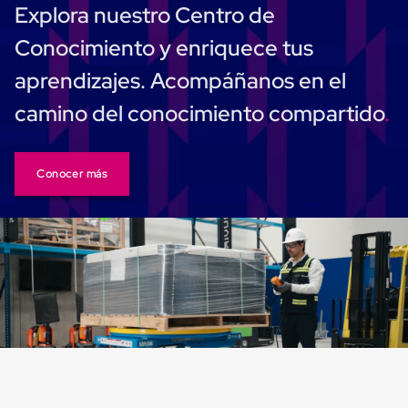
Plastico
Explora nuestro Centro de
Tarimas
de
Conocimiento y enriquece tus
Plastico
para
aprendizajes. Acompáñanos en el
Buenas
Prácticas
camino del conocimiento compartido
de
Manufactura
Tarimas
de
Conocer más
Plastico
para
Exportación
Tarimas
de
Plastico
Rackeables
Tarimas
de
Plastico
Multiusos
Esquineros
Angulos
de