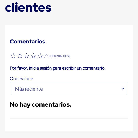
Diablito
clientes
de
carga
Diablito
eléctrico
Diablito
manual
Plataformas
Comentarios
de
carga
☆
☆
☆
☆
☆
(0 comentarios)
Jaulas
de
Distribución
Por favor, inicia sesión para escribir un comentario.
Ultima
Milla
Dollies
Más reciente
para
Charolas
Plásticas
No hay comentarios.
Contenedores
Metálicos
Colapsables
Jaulas
de
Distribución