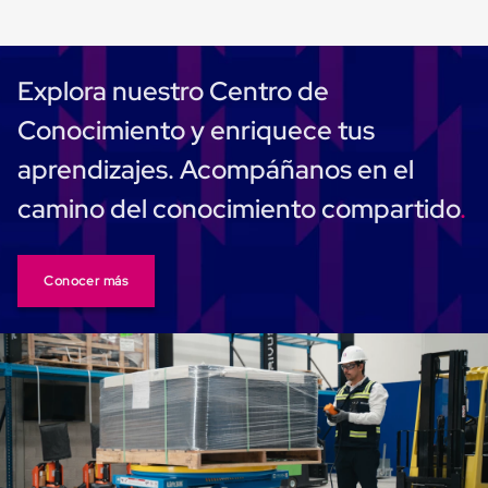
Ultima
Milla
Anti-
Robo
Hormiga
Explora nuestro Centro de
Estanterías
Móviles
Conocimiento y enriquece tus
MRO
Distribución
aprendizajes. Acompáñanos en el
Equipos
Móviles
camino del conocimiento compartido
Diablitos
de
carga
Empaque
Conocer más
y
Embalaje
Playo
Emplaye
Stretch
Film
Automatico
Emplaye
Manual
Plastico