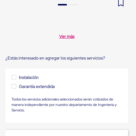
Pestañas
9
.
slip sheet
de
Borde
10
.
flejadora
de
andén
Pestañas
Ver más
de
Borde
de
andén
¿Estás interesado en agregar los siguientes servicios?
Mecánicas
Pestañas
de
Borde
Instalación
de
Garantía extendida
andén
Hidráulicas
Rampas
Todos los servicios adicionales seleccionados serán cotizados de
de
manera independiente por nuestro departamento de Ingeniería y
patio
Servicio.
portátiles
Rampas
de
patio