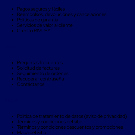
Despachador
de
Pagos seguros y fáciles
Cinta
Reembolsos, devoluciones y cancelaciones
Fleje
Políticas de garantía
Fleje
Servicios de valor al cliente
Plástico
Crédito RIVUS®
PP
(Polipropileno)
Fleje
Ayuda
Plástico
PET
(Polyester)
Preguntas frecuentes
Fleje
Solicitud de facturas
de
Seguimiento de ordenes
Acero
Recuperar contraseña
Sellos
Contáctanos
para
Fleje
Bolsas
Legal
de
aire
Bolsas
Política de tratamiento de datos (aviso de privacidad)
de
Términos y condiciones del sitio
Aire
Términos y condiciones descuentos y promociones
Papel
Mapa del Sitio