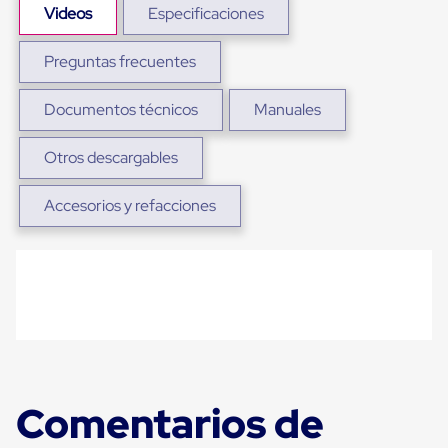
sistema
Videos
Especificaciones
de
retención
de
Preguntas frecuentes
ruedas
Retenedores
Documentos técnicos
Manuales
de
andén
Automáticos
Otros descargables
Retenedores
de
Andén
Accesorios y refacciones
Multi
Transportes
Controles
de
Muelle/Andén
Controles
de
Muelle/Andén
Básico
Controles
de
Comentarios de
Muelle/Andén
Integral