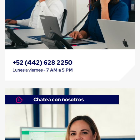
Plastico
Tarimas
de
Plastico
para
Buenas
Prácticas
de
Manufactura
Tarimas
de
+52 (442) 628 2250
Plastico
Lunes a viernes -
7 AM a 5 PM
para
Exportación
Tarimas
de
Plastico
Rackeables
Chatea con nosotros
Tarimas
de
Plastico
Multiusos
Esquineros
Angulos
de