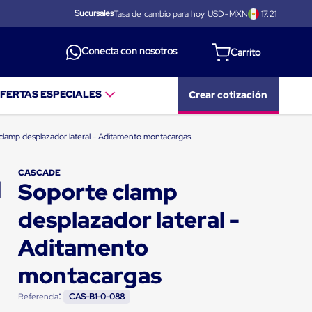
Sucursales
Tasa de cambio para hoy USD=MXN
17.21
Conecta con nosotros
FERTAS ESPECIALES
Crear cotización
clamp desplazador lateral - Aditamento montacargas
CASCADE
Soporte clamp
desplazador lateral -
Aditamento
montacargas
:
Referencia
CAS-B1-0-088