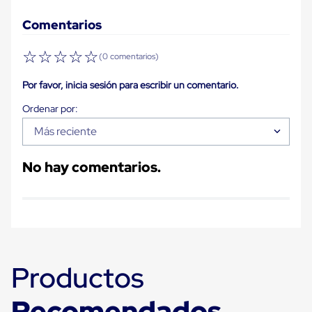
Ultima
Milla
Comentarios
Anti-
Robo
☆
☆
☆
☆
☆
Hormiga
(0 comentarios)
Estanterías
Móviles
Por favor, inicia sesión para escribir un comentario.
MRO
Distribución
Equipos
Móviles
Más reciente
Diablitos
de
No hay comentarios.
carga
Empaque
y
Embalaje
Playo
Emplaye
Stretch
Film
Productos
Automatico
Emplaye
Manual
Recomendados
Plastico