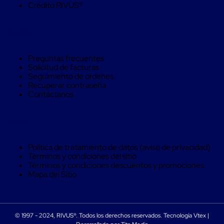
Caja
Crédito RIVUS®
Super
Sacos
de
Ayuda
Rafia
Super
Sacos
Preguntas frecuentes
de
Solicitud de facturas
Rafia
Seguimiento de ordenes
sin
Recuperar contraseña
personalizar
Contáctanos
Super
Sacos
de
Legal
rafia
personalizados
Cable
Política de tratamiento de datos (aviso de privacidad)
de
Términos y condiciones del sitio
Polipropileno
Términos y condiciones descuentos y promociones
Rafia
Mapa del Sitio
Fibrilada
Arpilla
Circular
Con
© 1997 - 2024, RIVUS®. Todos los derechos reservados. Tecnología Vtex |
Etiqueta