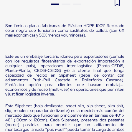
Pestañas
9
.
flejadora
de
Borde
10
.
slip sheet
de
Son láminas planas fabricadas de Plástico HDPE 100% Reciclado
andén
color negro que funcionan como sustitutos de pallets (son 6X
Pestañas
más económicas y 50X menos voluminosas).
de
Borde
de
andén
Este es un embalaje terciario idóneo para exportadores (cumple
Mecánicas
con los requisitos fitosanitarios de exportación importación a
Pestañas
cualquier país), operaciones inter-logística (Planta-CEDIS,
de
Planta-Planta, CEDIS-CEDIS) y/o a cliente final que tenga
Borde
capacidad de recibo en Slipsheet (debe de contar con
de
aditamentos Push-Pull Cascade o Rollerforks Cascade).
andén
Fantástica opción para clientes que buscan embalajes
económicos y de reúso (multi-use) en operaciones que permiten
Hidráulicas
y justifican logística inversa.
Rampas
de
patio
Esta Slipsheet (hoja deslizante, sheet slip, slip-sheet, slim shit,
slip, moplen, separador deslizante) es la medida más común del
portátiles
mercado dado que funcionan principalmente en tarimas de 40" x
Rampas
48" (100cm x 120cm). Cada Slipsheet, presenta dos pestañas
de
(borde) paralelas para permitir que un aditamento de
patio
montacargas llamado ""push-pull"" pueda tomar la carga de ambos