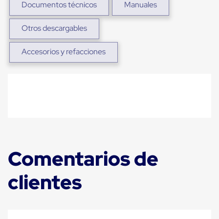
Diablito
Documentos técnicos
Manuales
de
carga
Otros descargables
Diablito
eléctrico
Diablito
Accesorios y refacciones
manual
Plataformas
de
carga
Jaulas
de
Distribución
Ultima
Milla
Dollies
para
Comentarios de
Charolas
Plásticas
Contenedores
clientes
Metálicos
Colapsables
Jaulas
de
Distribución