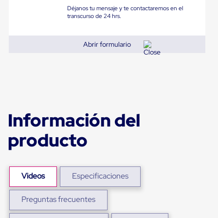
sistema
Déjanos tu mensaje y te contactaremos en el
de
transcurso de 24 hrs.
retención
de
ruedas
Abrir formulario
Retenedores
de
andén
Automáticos
Retenedores
de
Andén
Multi
Información del
Transportes
Controles
de
producto
Muelle/Andén
Controles
de
Muelle/Andén
Videos
Especificaciones
Básico
Controles
de
Preguntas frecuentes
Muelle/Andén
Integral