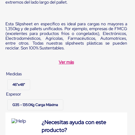
portátiles
extremos del lado largo del pallet.
de
Cargas
Convencionales
Sellos
Esta Slipsheet en específico es ideal para cargas no mayores a
para
1,350kg y de pallets unificados. Por ejemplo, empresas de FMCG
Puertas
(excelentes para productos fríos o congelados), Electrónicos,
de
Electrodomésticos, Agrícolas, Farmacéuticos, Automotrices,
entre otros. Todas nuestras slipsheets plásticas se pueden
andén
reciclar. Son 100% Sustentables.
Sellos
de
Cabezal
Ver más
Fijo
Sellos
Medidas
de
Cabezal
46"x48"
Colgante
Cortina
Espesor
Retenedores
de
G35 - 1350Kg Carga Máxima
andén
Retenedores
de
¿Necesitas ayuda con este
andén
producto?
con