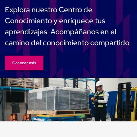
Plastico
Explora nuestro Centro de
Tarimas
de
Conocimiento y enriquece tus
Plastico
para
aprendizajes. Acompáñanos en el
Buenas
Prácticas
camino del conocimiento compartido
de
Manufactura
Tarimas
de
Conocer más
Plastico
para
Exportación
Tarimas
de
Plastico
Rackeables
Tarimas
de
Plastico
Multiusos
Esquineros
Angulos
de