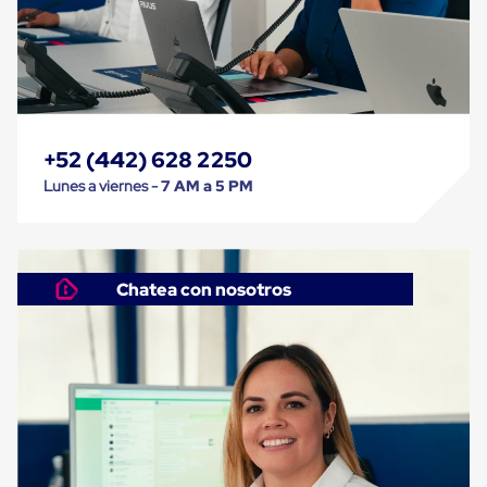
Carton
Corrugado
Freezer
Spacers
Separador
para
Congelación
Estandar
+52 (442) 628 2250
Separador
Lunes a viernes -
7 AM a 5 PM
para
Congelación
Ultra
Flujo
Cintas
Chatea con nosotros
protectoras
Cintas
adhesivas
Cinta
de
Tela
Cinta
para
Ductos
y
Tuberias