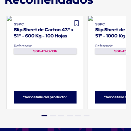
para
Emplayar
Preestirado
Pelicula
Plastica
SSPC
SSPC
Stretch
Slip Sheet de Carton 43" x
Slip Sheet de C
Hood
51" - 600 Kg - 100 Hojas
51" - 1000 Kg - 
Manejo
de
Referencia:
Referencia:
carga
SSP-E1-0-106
SSP-E1-0
sin
tarimas
Slip
Sheet
Slip
Sheet
de
Plastico
Slip
"Ver detalle del producto"
"Ver detalle de
Sheet
de
Carton
Tarimas
Tarimas
de