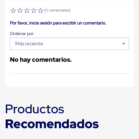
Ultima
Milla
☆
☆
☆
☆
☆
(0 comentarios)
Anti-
Robo
Por favor, inicia sesión para escribir un comentario.
Hormiga
Estanterías
Móviles
MRO
Más reciente
Distribución
Equipos
Móviles
No hay comentarios.
Diablitos
de
carga
Empaque
y
Embalaje
Playo
Emplaye
Productos
Stretch
Film
Recomendados
Automatico
Emplaye
Manual
Plastico