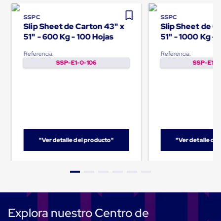
para
Emplayar
SSPC
SSPC
Preestirado
Slip Sheet de Carton 43" x
Slip Sheet de C
Pelicula
51" - 600 Kg - 100 Hojas
51" - 1000 Kg - 
Plastica
Stretch
Referencia:
Referencia:
Hood
SSP-E1-0-106
SSP-E1-0
Manejo
de
carga
sin
tarimas
Slip
Sheet
Slip
Sheet
"Ver detalle del producto"
"Ver detalle de
de
Plastico
Slip
Sheet
de
Carton
Tarimas
Tarimas
Explora nuestro Centro de
de