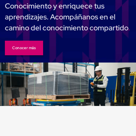
Plastico
Conocimiento y enriquece tus
Tarimas
de
aprendizajes. Acompáñanos en el
Plastico
para
camino del conocimiento compartido
Buenas
Prácticas
de
Manufactura
Conocer más
Tarimas
de
Plastico
para
Exportación
Tarimas
de
Plastico
Rackeables
Tarimas
de
Plastico
Multiusos
Esquineros
Angulos
de