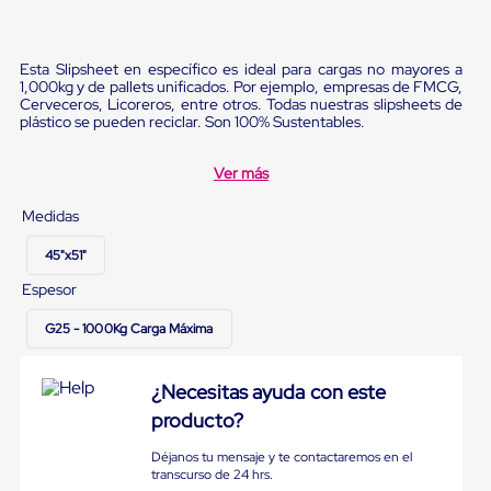
portátiles
de
Cargas
Convencionales
Esta Slipsheet en específico es ideal para cargas no mayores a
Sellos
1,000kg y de pallets unificados. Por ejemplo, empresas de FMCG,
para
Cerveceros, Licoreros, entre otros. Todas nuestras slipsheets de
Puertas
plástico se pueden reciclar. Son 100% Sustentables.
de
andén
Ver más
Sellos
de
Medidas
Cabezal
Fijo
Sellos
45"x51"
de
Espesor
Cabezal
Colgante
G25 - 1000Kg Carga Máxima
Cortina
Retenedores
de
¿Necesitas ayuda con este
andén
Retenedores
producto?
de
andén
Déjanos tu mensaje y te contactaremos en el
con
transcurso de 24 hrs.