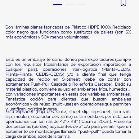
Pestañas
9
.
flejadora
de
Borde
10
.
slip sheet
de
Son láminas planas fabricadas de Plástico HDPE 100% Reciclado
andén
color negro que funcionan como sustitutos de pallets (son 6X
Pestañas
más económicas y 50X menos voluminosas).
de
Borde
de
andén
Este es un embalaje terciario idóneo para exportadores (cumple
Mecánicas
con los requisitos fitosanitarios de exportación importación a
Pestañas
cualquier país), operaciones inter-logística (Planta-CEDIS,
de
Planta-Planta, CEDIS-CEDIS) y/o a cliente final que tenga
Borde
capacidad de recibo en Slipsheet (debe de contar con
de
aditamentos Push-Pull Cascade o Rollerforks Cascade). Dado su
andén
material plástico, conviene su uso en ambientes fríos, húmedos o
con variaciones importantes en estas dos variables ambientales.
Hidráulicas
Fantástica opción para clientes que buscan embalajes
Rampas
económicos y de reúso (multi-use) en operaciones que permiten
de
y justifican logística inversa.
patio
Esta Slipsheet (hoja deslizante, sheet slip, slip-sheet, slim shit,
slip, moplen, separador deslizante) es la medida es perfecta para
portátiles
operaciones con tarimas de 42" x 48" (105cm x 120cm). Presenta
Rampas
dos pestañas (bordes) adyacentes de 3" c/u para permitir que un
de
aditamento de montacargas llamado ""push-pull"" pueda tomar la
patio
carga de ambos lados de la tarima.