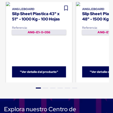
Plastico
Tarimas
ANGLEBOARD
ANGLEBOARD
de
Slip Sheet Plastica 43" x
Slip Sheet Plast
Plastico
51" - 1000 Kg - 100 Hojas
48" - 1500 Kg -
para
Buenas
Referencia:
Referencia:
Prácticas
ANG-E1-0-056
ANG-E1-0
de
Manufactura
Tarimas
de
Plastico
para
Exportación
Tarimas
de
"Ver detalle del producto"
"Ver detalle de
Plastico
Rackeables
Tarimas
de
Plastico
Multiusos
Esquineros
Angulos
Explora nuestro Centro de
de