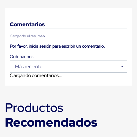
para
Emplayar
Preestirado
Pelicula
Comentarios
Plastica
Stretch
Hood
Cargando el resumen…
Manejo
Por favor, inicia sesión para escribir un comentario.
de
carga
sin
tarimas
Más reciente
Slip
Sheet
Cargando comentarios…
Slip
Sheet
de
Plastico
Slip
Productos
Sheet
de
Recomendados
Carton
Tarimas
Tarimas
de