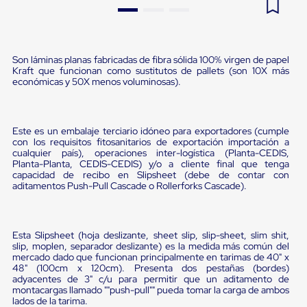
Pestañas
9
.
flejadora
de
Borde
10
.
cámara cph
de
Son láminas planas fabricadas de fibra sólida 100% virgen de papel
andén
Kraft que funcionan como sustitutos de pallets (son 10X más
Pestañas
económicas y 50X menos voluminosas).
de
Borde
de
andén
Este es un embalaje terciario idóneo para exportadores (cumple
Mecánicas
con los requisitos fitosanitarios de exportación importación a
Pestañas
cualquier país), operaciones inter-logística (Planta-CEDIS,
de
Planta-Planta, CEDIS-CEDIS) y/o a cliente final que tenga
Borde
capacidad de recibo en Slipsheet (debe de contar con
de
aditamentos Push-Pull Cascade o Rollerforks Cascade).
andén
Hidráulicas
Rampas
de
Esta Slipsheet (hoja deslizante, sheet slip, slip-sheet, slim shit,
patio
slip, moplen, separador deslizante) es la medida más común del
mercado dado que funcionan principalmente en tarimas de 40" x
portátiles
48" (100cm x 120cm). Presenta dos pestañas (bordes)
Rampas
adyacentes de 3" c/u para permitir que un aditamento de
de
montacargas llamado ""push-pull"" pueda tomar la carga de ambos
patio
lados de la tarima.