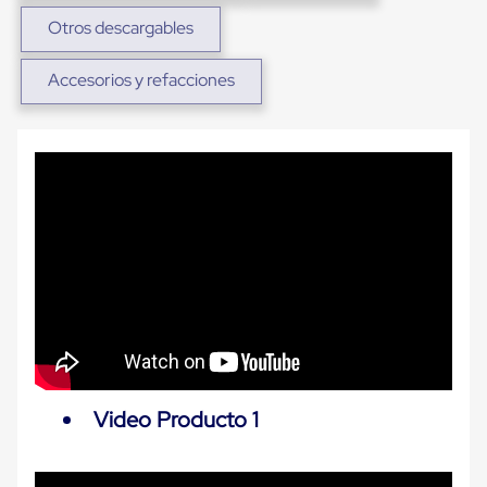
Diablito
de
Otros descargables
carga
Diablito
Accesorios y refacciones
eléctrico
Diablito
manual
Plataformas
de
carga
Jaulas
de
Distribución
Ultima
Milla
Dollies
para
Charolas
Plásticas
Contenedores
Metálicos
Colapsables
Video Producto 1
Jaulas
de
Distribución