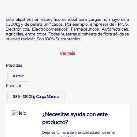
portátiles
de
Cargas
Convencionales
Esta Slipsheet en específico es ideal para cargas no mayores a
Sellos
1,300kg y de pallets unificados. Por ejemplo, empresas de FMCG,
para
Electrónicos, Electrodomésticos, Farmacéuticos, Automotrices,
Puertas
Agrícolas, entre otros. Todas nuestras slipsheets de fibra sólida se
de
pueden reciclar. Son 100% Sustentables.
andén
Sellos
Ver más
de
Cabezal
Medidas
Fijo
Sellos
43"x51"
de
Cabezal
Espesor
Colgante
Cortina
G36 - 1300Kg Carga Máxima
Retenedores
de
andén
¿Necesitas ayuda con este
Retenedores
de
producto?
andén
con
Déjanos tu mensaje y te contactaremos en el