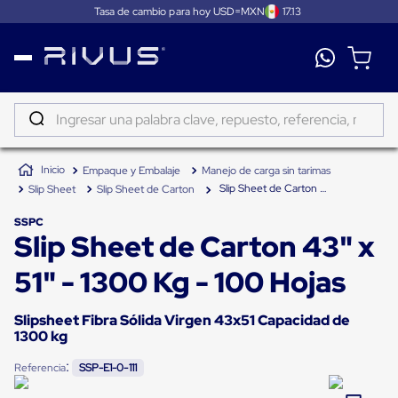
Tasa de cambio para hoy USD=MXN
17.13
Distribución
Puertas
de
Ingresar una palabra clave, repuesto, referencia, marca...
andén
Rampas
TÉRMINOS MÁS BUSCADOS
Niveladoras
Empaque y Embalaje
Manejo de carga sin tarimas
de
1
.
patin
andén
Slip Sheet de Carton 43" x 51" - 1300 Kg - 100 Hojas
Slip Sheet
Slip Sheet de Carton
2
.
tambos
Rampas
niveladoras
SSPC
3
.
taylor dunn
Slip Sheet de Carton 43" x
de
andén
4
.
proyector
hidráulicas
51" - 1300 Kg - 100 Hojas
Rampas
5
.
termograficador
niveladoras
neumáticas
Slipsheet Fibra Sólida Virgen 43x51 Capacidad de
6
.
fleje
Rampas
1300 kg
niveladoras
7
.
monitor 7
de
:
Referencia
SSP-E1-0-111
andén
8
.
emplayadora plato giratorio
mecánicas