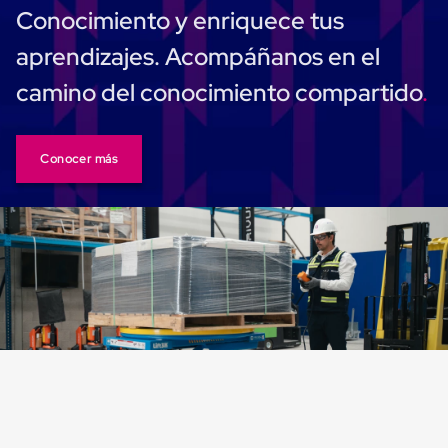
Carton
Conocimiento y enriquece tus
Plastico
Esquineros
aprendizajes. Acompáñanos en el
de
Carton
camino del conocimiento compartido
Esquineros
Plasticos
Soluciones
de
Conocer más
Embalaje
Tiersheet
Layer
Pad
Plastico
Laminas
de
Carton
Tiersheet
Hojas
de
Carton
Anti
Deslizamiento
Separador
de