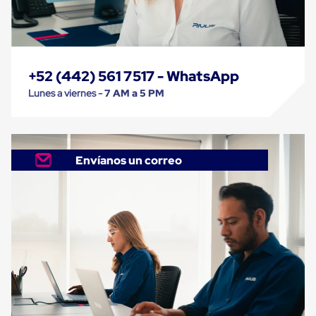
Despachador
de
Cinta
Fleje
Fleje
Plástico
+52 (442) 561 7517 - WhatsApp
PP
(Polipropileno)
Lunes a viernes -
7 AM a 5 PM
Fleje
Plástico
PET
(Polyester)
Fleje
Envíanos un correo
de
Acero
Sellos
para
Fleje
Bolsas
de
aire
Bolsas
de
Aire
Papel