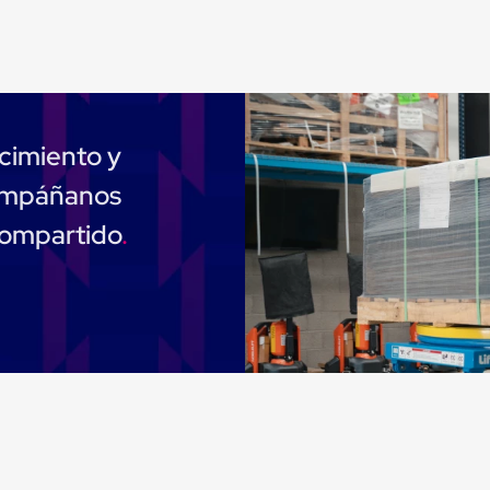
cimiento y
compáñanos
compartido