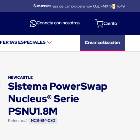
Sucursales
Tasa de cambio para hoy USD=MXN
17.49
Conecta con nosotros
FERTAS ESPECIALES
Crear cotización
NEWCASTLE
Sistema PowerSwap
Nucleus® Serie
PSNU1.8M
:
Referencia
NCS-B1-1-080