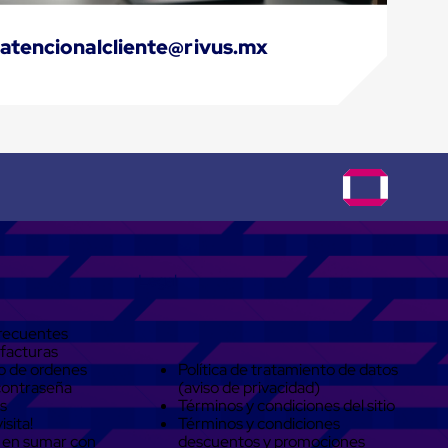
atencionalcliente@rivus.mx
Legal
recuentes
 facturas
o de ordenes
Política de tratamiento de datos
contraseña
(aviso de privacidad)
s
Términos y condiciones del sitio
isita!
Términos y condiciones
 en sumar con
descuentos y promociones