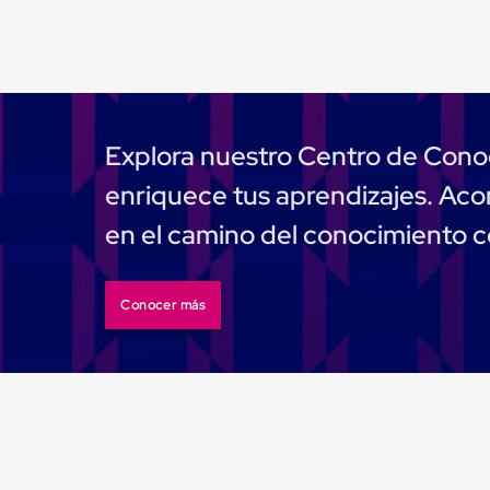
Muelle/Andén
Integral
Diablito
de
carga
Diablito
eléctrico
Explora nuestro Centro de Cono
Diablito
manual
enriquece tus aprendizajes. A
Plataformas
de
en el camino del conocimiento 
carga
Jaulas
de
Distribución
Conocer más
Ultima
Milla
Dollies
para
Charolas
Plásticas
Contenedores
Metálicos
Colapsables