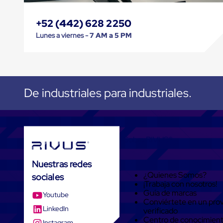
Emplaye
Manual
Plastico
+52 (442) 628 2250
para
Lunes a viernes -
7 AM a 5 PM
Emplayar
Preestirado
Pelicula
Plastica
Stretch
Hood
De industriales para industriales.
Manejo
de
carga
sin
tarimas
Slip
Sobre RIVUS®
Sheet
Slip
Sheet
Nuestras redes
de
¿Quienes Somos?
sociales
Plastico
¡Trabaja con nosotros!
Slip
Guía de marcas
Youtube
Sheet
Conviértete en un pro
de
LinkedIn
verificado
Carton
Centro de conocimien
Instagram