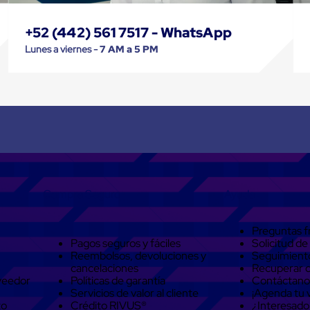
+52 (442) 561 7517 - WhatsApp
Lunes a viernes -
7 AM a 5 PM
Compra Seguro
Ayuda
Preguntas f
Pagos seguros y fáciles
Solicitud de
Reembolsos, devoluciones y
Seguimient
cancelaciones
Recuperar 
veedor
Políticas de garantía
Contáctano
Servicios de valor al cliente
¡Agenda tu v
to
Crédito RIVUS®
¿Interesado