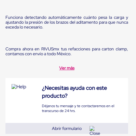
Diablito
de
carga
Funciona detectando automáticamente cuánto pesa la carga y
Diablito
ajustando la presión de los brazos del aditamento para que nunca
eléctrico
exceda lo necesario.
Diablito
manual
Plataformas
de
Compra ahora en RIVUSmx tus refacciones para carton clamp,
carga
contamos con envío a todo México.
Jaulas
de
Distribución
Ver más
Ultima
Milla
Dollies
¿Necesitas ayuda con este
para
Charolas
producto?
Plásticas
Contenedores
Déjanos tu mensaje y te contactaremos en el
Metálicos
transcurso de 24 hrs.
Colapsables
Jaulas
de
Abrir formulario
Distribución