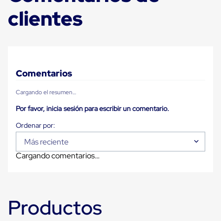
Plastico
clientes
Tarimas
de
Plastico
para
Buenas
Prácticas
de
Comentarios
Manufactura
Tarimas
Cargando el resumen…
de
Plastico
Por favor, inicia sesión para escribir un comentario.
para
Exportación
Tarimas
de
Más reciente
Plastico
Cargando comentarios…
Rackeables
Tarimas
de
Plastico
Multiusos
Productos
Esquineros
Angulos
de