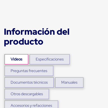
Ultima
Milla
Anti-
Robo
Hormiga
Estanterías
Móviles
Información del
MRO
Distribución
producto
Equipos
Móviles
Diablitos
de
carga
Videos
Especificaciones
Empaque
y
Preguntas frecuentes
Embalaje
Playo
Emplaye
Documentos técnicos
Manuales
Stretch
Film
Automatico
Otros descargables
Emplaye
Manual
Accesorios y refacciones
Plastico