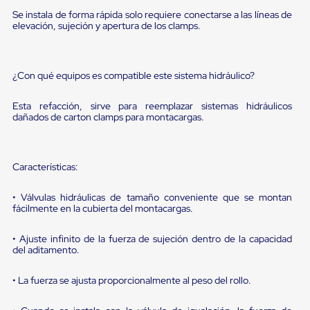
portátiles
de
Se instala de forma rápida solo requiere conectarse a las líneas de
Cargas
elevación, sujeción y apertura de los clamps.
Convencionales
Sellos
para
Puertas
¿Con qué equipos es compatible este sistema hidráulico?
de
andén
Esta refacción, sirve para reemplazar sistemas hidráulicos
Sellos
dañados de carton clamps para montacargas.
de
Cabezal
Fijo
Sellos
Características:
de
Cabezal
• Válvulas hidráulicas de tamaño conveniente que se montan
Colgante
fácilmente en la cubierta del montacargas.
Cortina
Retenedores
de
• Ajuste infinito de la fuerza de sujeción dentro de la capacidad
andén
del aditamento.
Retenedores
de
• La fuerza se ajusta proporcionalmente al peso del rollo.
andén
con