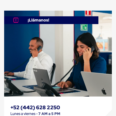
Despachador
de
Cinta
Fleje
Fleje
¡Llámanos!
Plástico
PP
(Polipropileno)
Fleje
Plástico
PET
(Polyester)
Fleje
de
Acero
Sellos
para
Fleje
Bolsas
de
aire
Bolsas
de
+52 (442) 628 2250
Aire
Papel
Lunes a viernes -
7 AM a 5 PM