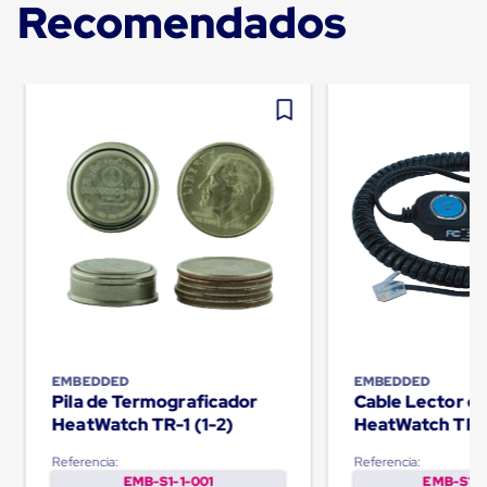
Recomendados
Carton
Plastico
Esquineros
de
Carton
Esquineros
Plasticos
Soluciones
de
Embalaje
Tiersheet
Layer
Pad
Plastico
Laminas
de
Carton
Tiersheet
Hojas
EMBEDDED
EMBEDDED
de
Pila de Termograficador
Cable Lector d
Carton
HeatWatch TR-1 (1-2)
HeatWatch TR-
Anti
Deslizamiento
Separador
Referencia:
Referencia:
de
EMB-S1-1-001
EMB-S1-1