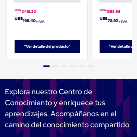
Carton
Corrugado
MXN
MXN
3416.30
1358.96
Freezer
US$
US$
Spacers
198.40
78.92
+ IVA
+ IVA
Separador
para
Congelación
Estandar
"Ver detalle del producto"
"Ver detalle de
Separador
para
Congelación
Ultra
Flujo
Cintas
protectoras
Cintas
Explora nuestro Centro de
adhesivas
Cinta
Conocimiento y enriquece tus
de
Tela
aprendizajes. Acompáñanos en el
Cinta
para
camino del conocimiento compartido
Ductos
y
Tuberias