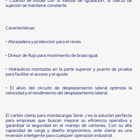
• Cuando se instala con la válvula de igualación, la fuerza de
sistema
sujeción se mantiene constante.
de
retención
de
ruedas
Características:
Retenedores
de
andén
• Abrazadera y protección para el revés.
Automáticos
Retenedores
• Divisor de flujo para movimiento de brazo igual.
de
Andén
Multi
• Hidráulicos montados en la parte superior y puerto de prueba
Transportes
para facilitar el acceso y el ajuste.
Controles
de
• El alivio del circuito de desplazamiento lateral optimiza la
Muelle/Andén
velocidad y el rendimiento del desplazamiento lateral.
Controles
de
Muelle/Andén
Básico
El cartón clamp para montacargas Serie J es la solución perfecta
Controles
para empresas que buscan mejorar su eficiencia operativa y
de
garantizar la seguridad en el manejo de cartones. Con su alta
Muelle/Andén
capacidad de carga y diseño ergonómico, este clamp es una
inversión inteligente para cualquier operación industrial.
Integral