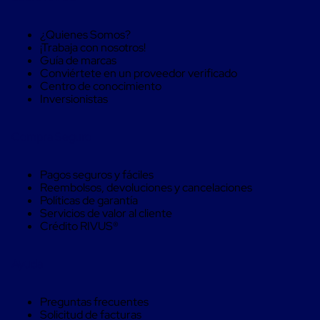
Máquinas
de
Plato
¿Quienes Somos?
Giratorio
¡Trabaja con nosotros!
para
Guía de marcas
Película
Conviértete en un proveedor verificado
Automática
Centro de conocimiento
Máquina
Inversionistas
de
Brazo
Giratorio
Compra Seguro
para
Película
Automática
Pagos seguros y fáciles
Robots
Reembolsos, devoluciones y cancelaciones
de
Políticas de garantía
emplayes
Servicios de valor al cliente
Robots
Crédito RIVUS®
de
emplayes
Automáticos
Ayuda
Robots
de
emplayes
Preguntas frecuentes
móvil
Solicitud de facturas