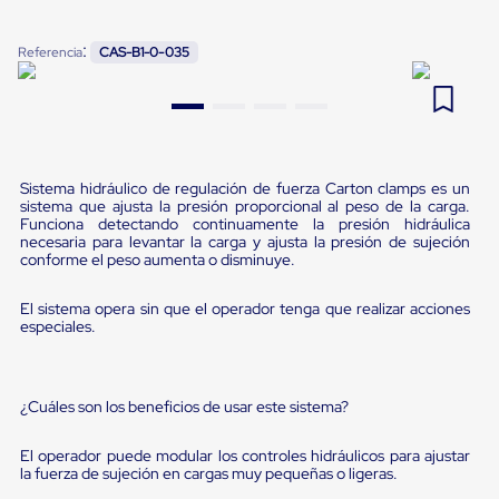
Pestañas
9
.
flejadora
de
:
Referencia
CAS-B1-0-035
Borde
10
.
slip sheet
de
andén
Pestañas
de
Borde
de
Sistema hidráulico de regulación de fuerza Carton clamps es un
andén
sistema que ajusta la presión proporcional al peso de la carga.
Mecánicas
Funciona detectando continuamente la presión hidráulica
Pestañas
necesaria para levantar la carga y ajusta la presión de sujeción
de
conforme el peso aumenta o disminuye.
Borde
de
El sistema opera sin que el operador tenga que realizar acciones
andén
especiales.
Hidráulicas
Rampas
de
patio
¿Cuáles son los beneficios de usar este sistema?
portátiles
Rampas
El operador puede modular los controles hidráulicos para ajustar
de
la fuerza de sujeción en cargas muy pequeñas o ligeras.
patio