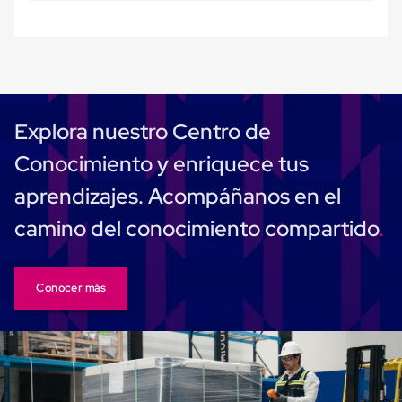
Ultima
Milla
Anti-
Robo
Hormiga
Estanterías
Móviles
MRO
Explora nuestro Centro de
Distribución
Equipos
Conocimiento y enriquece tus
Móviles
Diablitos
aprendizajes. Acompáñanos en el
de
carga
camino del conocimiento compartido
Empaque
y
Embalaje
Playo
Conocer más
Emplaye
Stretch
Film
Automatico
Emplaye
Manual
Plastico