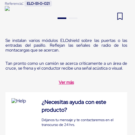
:
Referencia
ELO-S1-0-021
Pestañas
9
.
flejadora
de
Borde
10
.
playo manual
de
andén
Pestañas
de
Se instalan varios módulos ELOshield sobre las puertas o las
Borde
entradas del pasillo. Reflejan las señales de radio de los
de
montacargas que se acercan.
andén
Mecánicas
Tan pronto como un camión se acerca críticamente a un área de
Pestañas
cruce, se frena y el conductor recibe una señal acústica o visual.
de
Borde
de
Ver más
andén
Hidráulicas
Rampas
¿Necesitas ayuda con este
de
patio
producto?
portátiles
Rampas
Déjanos tu mensaje y te contactaremos en el
de
transcurso de 24 hrs.
patio