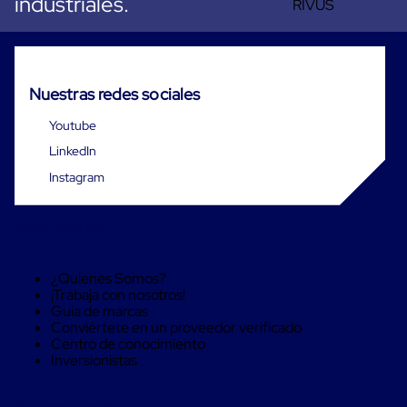
industriales.
Cinta
de
Aislar
Cinta
de
Nuestras redes sociales
Aluminio
Cinta
Youtube
de
Papel
LinkedIn
Cinta
Instagram
de
Seguridad
Masking
Tape
Sobre RIVUS®
Cinta
Adhesiva
Transparente
¿Quienes Somos?
y
¡Trabaja con nosotros!
Canela
Guía de marcas
Cinta
Conviértete en un proveedor verificado
Flejadora
Centro de conocimiento
Cinta
Inversionistas
Tipo
Diurex