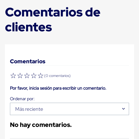
Diablito
de
Comentarios de
carga
Diablito
clientes
eléctrico
Diablito
manual
Plataformas
de
carga
Jaulas
Comentarios
de
Distribución
Ultima
☆
☆
☆
☆
☆
(0 comentarios)
Milla
Dollies
Por favor, inicia sesión para escribir un comentario.
para
Charolas
Plásticas
Contenedores
Más reciente
Metálicos
Colapsables
No hay comentarios.
Jaulas
de
Distribución