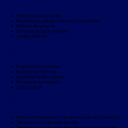
Despachador
Compra Seguro
de
Cinta
Pagos seguros y fáciles
Fleje
Reembolsos, devoluciones y cancelaciones
Fleje
Políticas de garantía
Plástico
Servicios de valor al cliente
PP
Crédito RIVUS®
(Polipropileno)
Fleje
Plástico
Ayuda
PET
(Polyester)
Fleje
Preguntas frecuentes
de
Solicitud de facturas
Acero
Seguimiento de ordenes
Sellos
Recuperar contraseña
para
Contáctanos
Fleje
Bolsas
de
Legal
aire
Bolsas
de
Política de tratamiento de datos (aviso de privacidad)
Aire
Términos y condiciones del sitio
Papel
Términos y condiciones descuentos y promociones