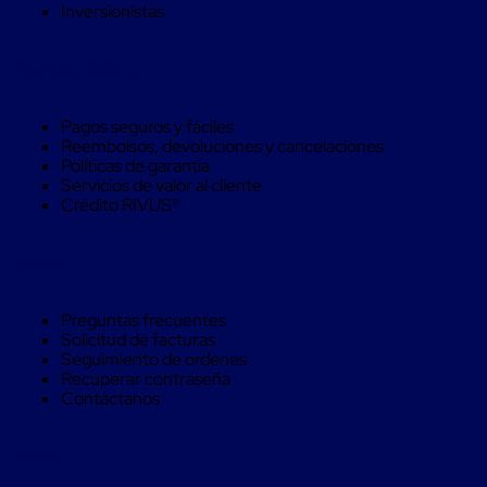
Despachador
Inversionistas
de
Cinta
Fleje
Compra Seguro
Fleje
Plástico
PP
Pagos seguros y fáciles
(Polipropileno)
Reembolsos, devoluciones y cancelaciones
Fleje
Políticas de garantía
Plástico
Servicios de valor al cliente
PET
Crédito RIVUS®
(Polyester)
Fleje
de
Ayuda
Acero
Sellos
para
Preguntas frecuentes
Fleje
Solicitud de facturas
Bolsas
Seguimiento de ordenes
de
Recuperar contraseña
aire
Contáctanos
Bolsas
de
Aire
Legal
Papel