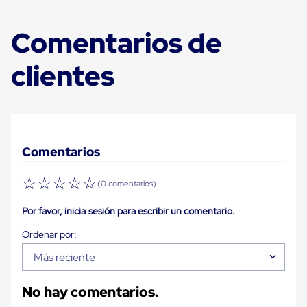
Diablito
de
carga
Comentarios de
Diablito
eléctrico
Diablito
clientes
manual
Plataformas
de
carga
Jaulas
de
Distribución
Comentarios
Ultima
Milla
☆
☆
☆
☆
☆
(0 comentarios)
Dollies
para
Por favor, inicia sesión para escribir un comentario.
Charolas
Plásticas
Contenedores
Metálicos
Más reciente
Colapsables
Jaulas
de
No hay comentarios.
Distribución