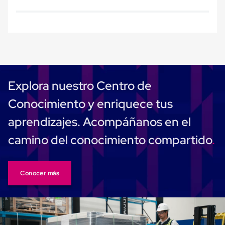
Ultima
Milla
Anti-
Robo
Hormiga
Estanterías
Móviles
MRO
Distribución
Explora nuestro Centro de
Equipos
Móviles
Conocimiento y enriquece tus
Diablitos
de
aprendizajes. Acompáñanos en el
carga
Empaque
camino del conocimiento compartido
y
Embalaje
Playo
Emplaye
Conocer más
Stretch
Film
Automatico
Emplaye
Manual
Plastico