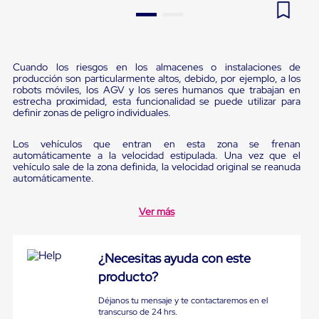
Pestañas
9
.
flejadora
de
Borde
10
.
slip sheet
de
andén
Cuando los riesgos en los almacenes o instalaciones de
Pestañas
producción son particularmente altos, debido, por ejemplo, a los
de
robots móviles, los AGV y los seres humanos que trabajan en
Borde
estrecha proximidad, esta funcionalidad se puede utilizar para
definir zonas de peligro individuales.
de
andén
Mecánicas
Los vehículos que entran en esta zona se frenan
Pestañas
automáticamente a la velocidad estipulada. Una vez que el
de
vehículo sale de la zona definida, la velocidad original se reanuda
Borde
automáticamente.
de
andén
Ver más
Hidráulicas
Rampas
de
patio
¿Necesitas ayuda con este
portátiles
producto?
Rampas
de
Déjanos tu mensaje y te contactaremos en el
patio
transcurso de 24 hrs.