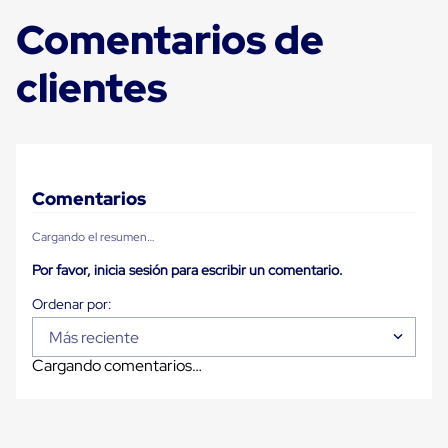
Carton
Comentarios de
Plastico
Esquineros
de
clientes
Carton
Esquineros
Plasticos
Soluciones
de
Embalaje
Tiersheet
Comentarios
Layer
Pad
Cargando el resumen…
Plastico
Laminas
Por favor, inicia sesión para escribir un comentario.
de
Carton
Tiersheet
Hojas
Más reciente
de
Cargando comentarios…
Carton
Anti
Deslizamiento
Separador
de