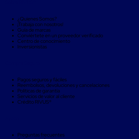
Sobre RIVUS®
Soluciones
de
sujeción
¿Quienes Somos?
de
¡Trabaja con nosotros!
carga
Guía de marcas
Fleje
Conviértete en un proveedor verificado
compuesto
Centro de conocimiento
de
Inversionistas
alta
resistencia
Fleje
Compra Seguro
de
cordón
de
Pagos seguros y fáciles
poliéster
Reembolsos, devoluciones y cancelaciones
fusionado
Políticas de garantía
Fleje
Servicios de valor al cliente
de
Crédito RIVUS®
poliéster
tejido
de
Ayuda
alta
resistencia
Gancho
Preguntas frecuentes
para