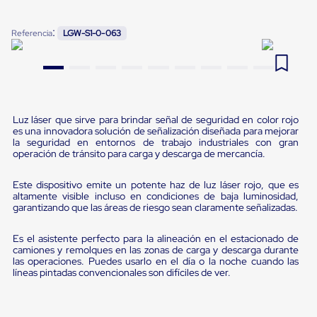
Pestañas
9
.
slip sheet
de
:
Referencia
LGW-S1-0-063
Borde
10
.
flejadora
de
andén
Pestañas
de
Borde
de
Luz láser que sirve para brindar señal de seguridad en color rojo
andén
es una innovadora solución de señalización diseñada para mejorar
Mecánicas
la seguridad en entornos de trabajo industriales con gran
Pestañas
operación de tránsito para carga y descarga de mercancía.
de
Borde
Este dispositivo emite un potente haz de luz láser rojo, que es
de
altamente visible incluso en condiciones de baja luminosidad,
andén
garantizando que las áreas de riesgo sean claramente señalizadas.
Hidráulicas
Rampas
Es el asistente perfecto para la alineación en el estacionado de
de
camiones y remolques en las zonas de carga y descarga durante
patio
las operaciones. Puedes usarlo en el día o la noche cuando las
portátiles
líneas pintadas convencionales son difíciles de ver.
Rampas
de
patio