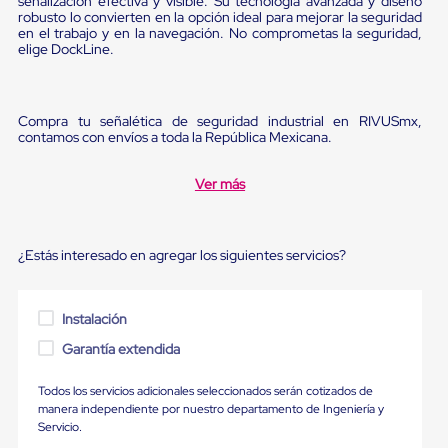
señalización efectiva y visible. Su tecnología avanzada y diseño
Ultima
robusto lo convierten en la opción ideal para mejorar la seguridad
Milla
en el trabajo y en la navegación. No comprometas la seguridad,
Anti-
elige DockLine.
Robo
Hormiga
Estanterías
Móviles
Compra tu señalética de seguridad industrial en RIVUSmx,
MRO
contamos con envíos a toda la República Mexicana.
Distribución
Equipos
Ver más
Móviles
Diablitos
de
carga
¿Estás interesado en agregar los siguientes servicios?
Empaque
y
Embalaje
Playo
Instalación
Emplaye
Stretch
Garantía extendida
Film
Automatico
Todos los servicios adicionales seleccionados serán cotizados de
Emplaye
manera independiente por nuestro departamento de Ingeniería y
Manual
Servicio.
Plastico