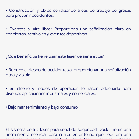
Diablito
de
• Construcción y obras señalizando áreas de trabajo peligrosas
carga
para prevenir accidentes.
Diablito
eléctrico
• Eventos al aire libre: Proporciona una señalización clara en
Diablito
conciertos, festivales y eventos deportivos.
manual
Plataformas
de
carga
¿Qué beneficios tiene usar este láser de señalética?
Jaulas
de
Distribución
• Reduce el riesgo de accidentes al proporcionar una señalización
Ultima
clara y visible.
Milla
Dollies
• Su diseño y modos de operación lo hacen adecuado para
para
diversas aplicaciones industriales y comerciales.
Charolas
Plásticas
• Bajo mantenimiento y bajo consumo.
Contenedores
Metálicos
Colapsables
Jaulas
El sistema de luz láser para señal de seguridad DockLine es una
de
herramienta esencial para cualquier entorno que requiera una
Distribución