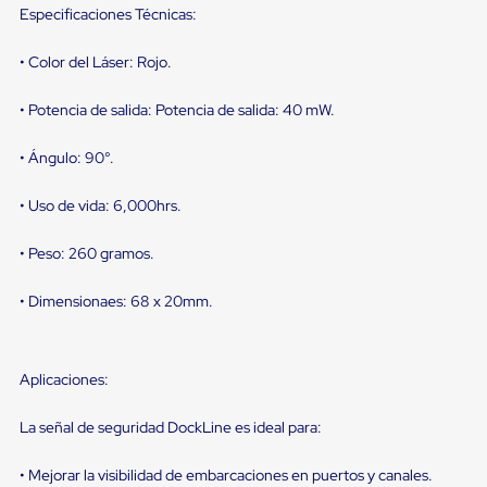
sistema
Especificaciones Técnicas:
de
retención
de
• Color del Láser: Rojo.
ruedas
Retenedores
• Potencia de salida: Potencia de salida: 40 mW.
de
andén
• Ángulo: 90°.
Automáticos
Retenedores
de
• Uso de vida: 6,000hrs.
Andén
Multi
• Peso: 260 gramos.
Transportes
Controles
de
• Dimensionaes: 68 x 20mm.
Muelle/Andén
Controles
de
Muelle/Andén
Aplicaciones:
Básico
Controles
La señal de seguridad DockLine es ideal para:
de
Muelle/Andén
Integral
• Mejorar la visibilidad de embarcaciones en puertos y canales.