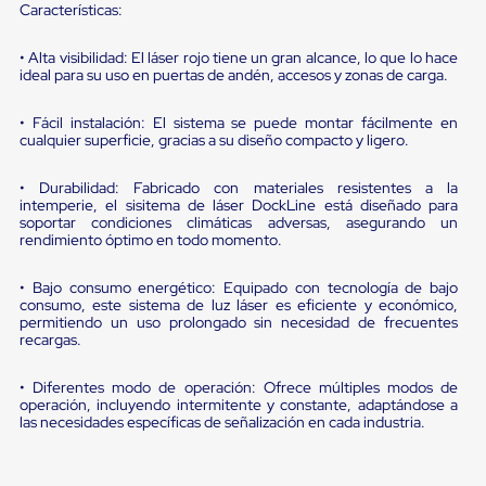
portátiles
Características:
de
Cargas
• Alta visibilidad: El láser rojo tiene un gran alcance, lo que lo hace
Convencionales
ideal para su uso en puertas de andén, accesos y zonas de carga.
Sellos
para
Puertas
• Fácil instalación: El sistema se puede montar fácilmente en
de
cualquier superficie, gracias a su diseño compacto y ligero.
andén
Sellos
• Durabilidad: Fabricado con materiales resistentes a la
de
intemperie, el sisitema de láser DockLine está diseñado para
Cabezal
soportar condiciones climáticas adversas, asegurando un
Fijo
rendimiento óptimo en todo momento.
Sellos
de
• Bajo consumo energético: Equipado con tecnología de bajo
Cabezal
consumo, este sistema de luz láser es eficiente y económico,
Colgante
permitiendo un uso prolongado sin necesidad de frecuentes
Cortina
recargas.
Retenedores
de
• Diferentes modo de operación: Ofrece múltiples modos de
andén
operación, incluyendo intermitente y constante, adaptándose a
Retenedores
las necesidades específicas de señalización en cada industria.
de
andén
con