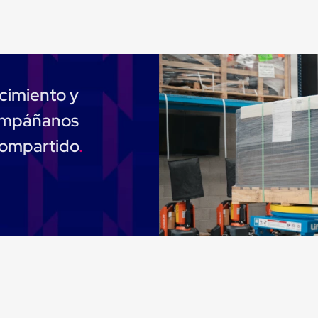
cimiento y
compáñanos
compartido