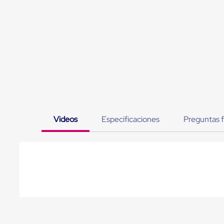
Jaulas
de
Distribución
Ultima
Milla
Anti-
Robo
Hormiga
Estanterías
Móviles
MRO
Distribución
Equipos
Móviles
Videos
Especificaciones
Preguntas 
Diablitos
de
carga
Empaque
y
Embalaje
Playo
Emplaye
Stretch
Film
Automatico