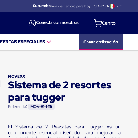
Sucursales
Tasa de cambio para hoy USD=MXN
17.21
Conecta con nosotros
FERTAS ESPECIALES
Crear cotización
MOVEXX
Sistema de 2 resortes
para tugger
:
Referencia
MOV-B1-1-115
El Sistema de 2 Resortes para Tugger es un
componente esencial diseñado para mejorar la