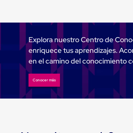
Tarimas
Tarimas
de
Plastico
Tarimas
de
Plastico
Explora nuestro Centro de Cono
para
Buenas
enriquece tus aprendizajes. A
Prácticas
de
en el camino del conocimiento 
Manufactura
Tarimas
de
Plastico
Conocer más
para
Exportación
Tarimas
de
Plastico
Rackeables
Tarimas
de
Plastico
Multiusos