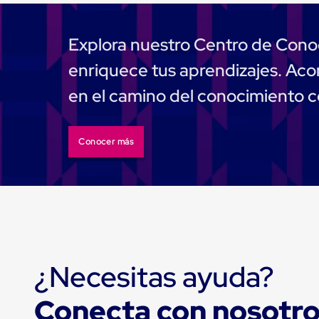
Muelle/Andén
Integral
Diablito
Explora nuestro Centro de Cono
de
carga
enriquece tus aprendizajes. A
Diablito
eléctrico
en el camino del conocimiento 
Diablito
manual
Plataformas
de
Conocer más
carga
Jaulas
de
Distribución
Ultima
Milla
Dollies
para
Charolas
¿Necesitas ayuda?
Plásticas
Contenedores
Metálicos
Conecta con nosotr
Colapsables