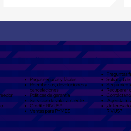
Compra Seguro
Ayuda
Preguntas f
Pagos seguros y fáciles
Solicitud de
Reembolsos, devoluciones y
Seguimient
cancelaciones
Recuperar 
veedor
Políticas de garantía
Contáctano
Servicios de valor al cliente
¡Agenda tu v
to
Crédito RIVUS®
¿Interesado
Ventas para PYMES
RIVUS?