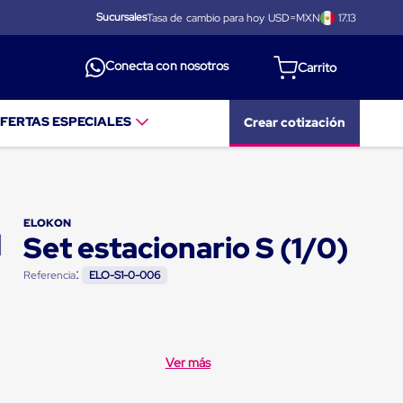
Sucursales
Tasa de cambio para hoy USD=MXN
17.13
Conecta con nosotros
FERTAS ESPECIALES
Crear cotización
ELOKON
Set estacionario S (1/0)
:
Referencia
ELO-S1-0-006
Ver más