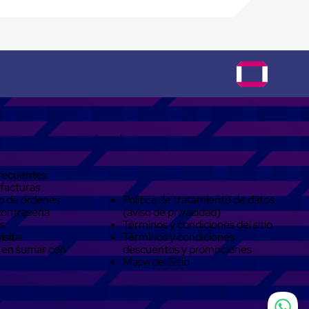
Legal
recuentes
 facturas
o de ordenes
Política de tratamiento de datos
contraseña
(aviso de privacidad)
s
Términos y condiciones del sitio
isita!
Términos y condiciones
 en sumar con
descuentos y promociones
Mapa del Sitio