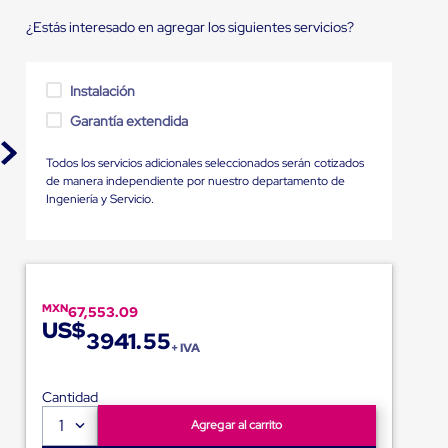
¿Estás interesado en agregar los siguientes servicios?
Instalación
Garantía extendida
Todos los servicios adicionales seleccionados serán cotizados
de manera independiente por nuestro departamento de
Ingeniería y Servicio.
MXN
67,553.09
US$
3941.55
+ IVA
Cantidad
1
Agregar al carrito