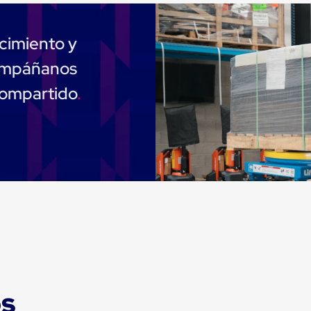
cimiento y
compáñanos
compartido
os