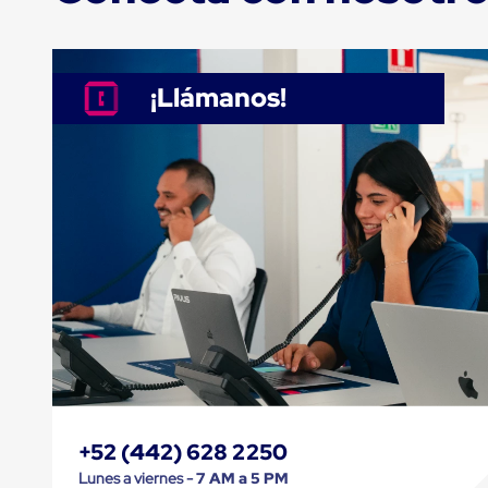
Jaulas
de
Distribución
Ultima
Milla
¡Llámanos!
Anti-
Robo
Hormiga
Estanterías
Móviles
MRO
Distribución
Equipos
Móviles
Diablitos
de
carga
Empaque
y
Embalaje
Playo
Emplaye
Stretch
+52 (442) 628 2250
Film
Automatico
Lunes a viernes -
7 AM a 5 PM