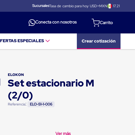
Sucursales
Tasa de cambio para hoy USD=MXN
17.21
Conecta con nosotros
FERTAS ESPECIALES
Crear cotización
ELOKON
Set estacionario M
(2/0)
:
Referencia
ELO-S1-1-006
Ver más