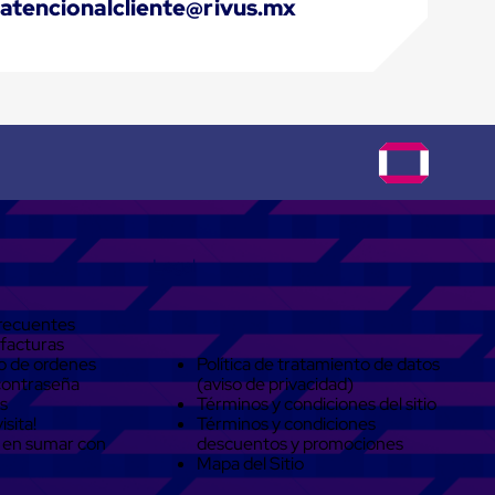
atencionalcliente@rivus.mx
Legal
recuentes
 facturas
o de ordenes
Política de tratamiento de datos
contraseña
(aviso de privacidad)
s
Términos y condiciones del sitio
isita!
Términos y condiciones
 en sumar con
descuentos y promociones
Mapa del Sitio