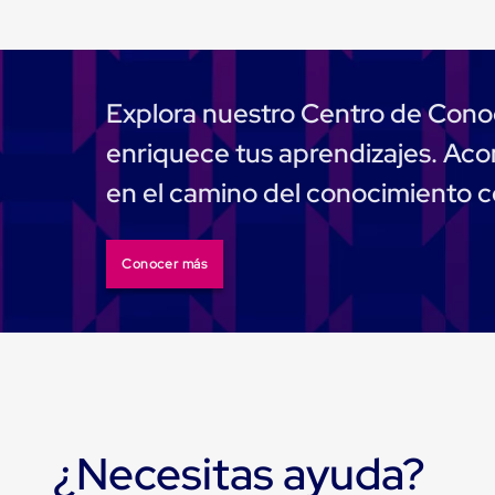
Muelle/Andén
Integral
Diablito
de
carga
Explora nuestro Centro de Cono
Diablito
eléctrico
enriquece tus aprendizajes. A
Diablito
manual
en el camino del conocimiento 
Plataformas
de
carga
Jaulas
Conocer más
de
Distribución
Ultima
Milla
Dollies
para
Charolas
Plásticas
Contenedores
¿Necesitas ayuda?
Metálicos
Colapsables