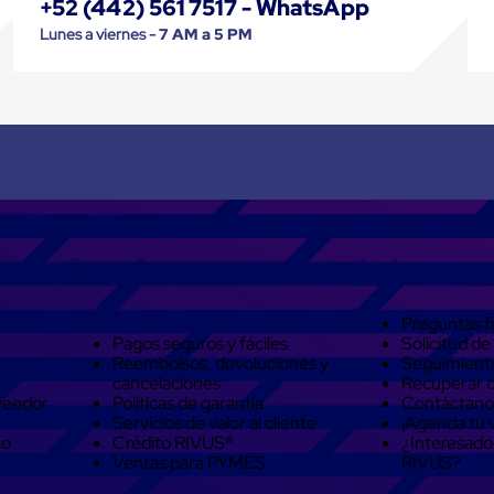
+52 (442) 561 7517 - WhatsApp
Lunes a viernes -
7 AM a 5 PM
Compra Seguro
Ayuda
Preguntas f
Pagos seguros y fáciles
Solicitud de
Reembolsos, devoluciones y
Seguimient
cancelaciones
Recuperar 
veedor
Políticas de garantía
Contáctano
Servicios de valor al cliente
¡Agenda tu v
to
Crédito RIVUS®
¿Interesado
Ventas para PYMES
RIVUS?