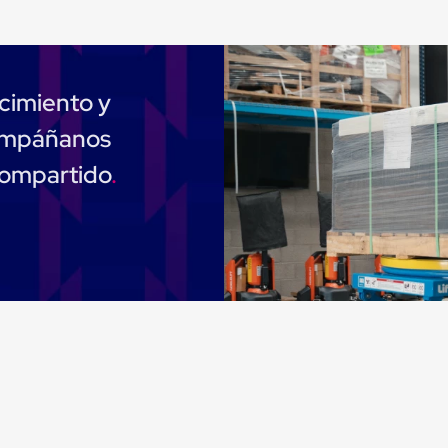
cimiento y
compáñanos
compartido