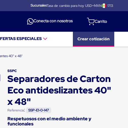
Sucursales
Tasa de cambio para hoy USD=MXN
17.13
Conecta con nosotros
FERTAS ESPECIALES
Crear cotización
antes 40" x 48"
SSPC
Separadores de Carton
Eco antideslizantes 40"
x 48"
:
Referencia
SSP-E1-0-147
Respetuosos con el medio ambiente y
funcionales