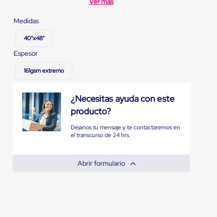
Ver más
Medidas
40"x48"
Espesor
161gsm extremo
¿Necesitas ayuda con este
producto?
Déjanos tu mensaje y te contactaremos en
el transcurso de 24 hrs.
Abrir formulario