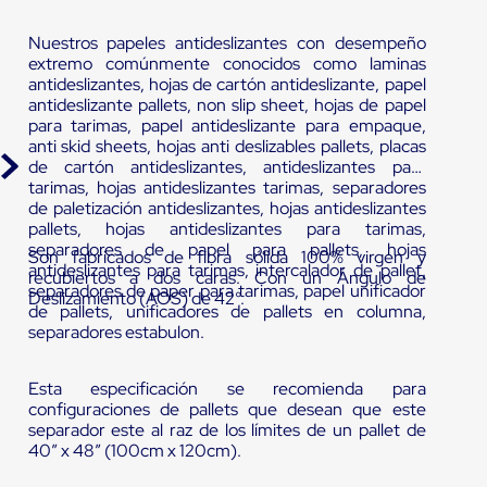
Nuestros papeles antideslizantes con desempeño
extremo comúnmente conocidos como laminas
antideslizantes, hojas de cartón antideslizante, papel
antideslizante pallets, non slip sheet, hojas de papel
para tarimas, papel antideslizante para empaque,
anti skid sheets, hojas anti deslizables pallets, placas
de cartón antideslizantes, antideslizantes para
tarimas, hojas antideslizantes tarimas, separadores
de paletización antideslizantes, hojas antideslizantes
pallets, hojas antideslizantes para tarimas,
separadores de papel para pallets, hojas
Son fabricados de fibra sólida 100% virgen y
antideslizantes para tarimas, intercalador de pallet,
recubiertos a dos caras. Con un Ángulo de
separadores de paper para tarimas, papel unificador
Deslizamiento (AOS) de 42°.
de pallets, unificadores de pallets en columna,
separadores estabulon.
Esta especificación se recomienda para
configuraciones de pallets que desean que este
separador este al raz de los límites de un pallet de
40” x 48” (100cm x 120cm).