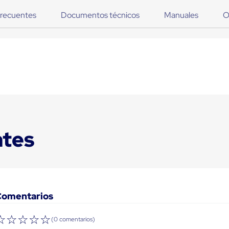
frecuentes
Documentos técnicos
Manuales
O
ntes
Comentarios
☆
☆
☆
☆
☆
(0 comentarios)