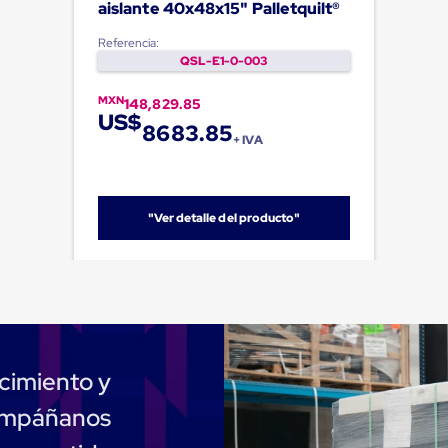
aislante 40x48x15" Palletquilt®
Referencia:
QSL-E1-0-003
MXN
148,829.85
US$
8683.85
+ IVA
"Ver detalle del producto"
cimiento y
compáñanos