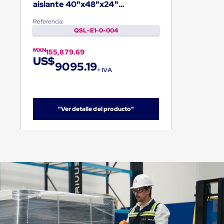
aislante 40"x48"x24"
Palletquilt®
Referencia:
QSL-E1-0-004
MXN
155,879.69
US$
9095.19
+ IVA
"Ver detalle del producto"