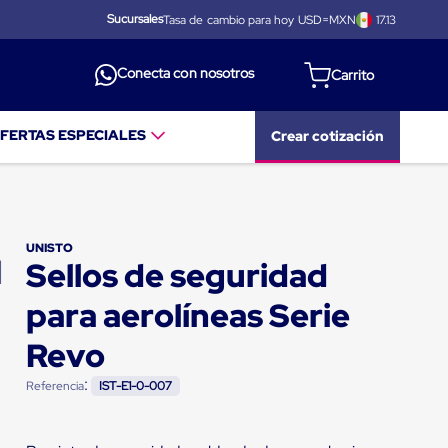
Sucursales
Tasa de cambio para hoy USD=MXN
17.13
Conecta con nosotros
FERTAS ESPECIALES
Crear cotización
UNISTO
Sellos de seguridad
para aerolíneas Serie
Revo
:
Referencia
IST-E1-0-007