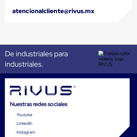
Cinta
atencionalcliente@rivus.mx
de
Aislar
Cinta
de
Aluminio
Cinta
de
Papel
De industriales para
Cinta
de
industriales.
Seguridad
Masking
Tape
Cinta
Adhesiva
Transparente
y
Nuestras redes sociales
Canela
Cinta
Youtube
Flejadora
Cinta
LinkedIn
Tipo
Diurex
Instagram