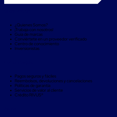
Despachador
de
Cinta
Sobre RIVUS®
Fleje
Fleje
Plástico
¿Quienes Somos?
PP
¡Trabaja con nosotros!
(Polipropileno)
Guía de marcas
Fleje
Conviértete en un proveedor verificado
Plástico
Centro de conocimiento
PET
Inversionistas
(Polyester)
Fleje
de
Compra Seguro
Acero
Sellos
para
Pagos seguros y fáciles
Fleje
Reembolsos, devoluciones y cancelaciones
Bolsas
Políticas de garantía
de
Servicios de valor al cliente
aire
Crédito RIVUS®
Bolsas
de
Aire
Ayuda
Papel