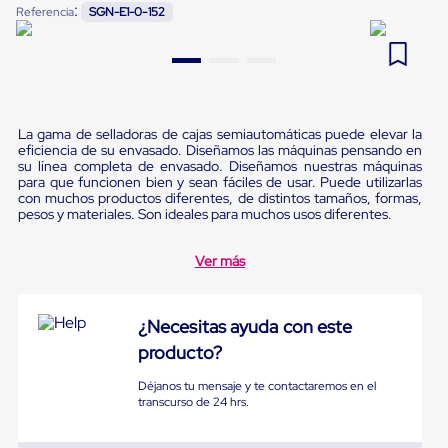
:
Referencia
SGN-E1-0-152
Pestañas
9
.
flejadora
de
Borde
10
.
slip sheet
de
andén
Pestañas
de
La gama de selladoras de cajas semiautomáticas puede elevar la
Borde
eficiencia de su envasado. Diseñamos las máquinas pensando en
de
su línea completa de envasado. Diseñamos nuestras máquinas
andén
para que funcionen bien y sean fáciles de usar. Puede utilizarlas
Mecánicas
con muchos productos diferentes, de distintos tamaños, formas,
Pestañas
pesos y materiales. Son ideales para muchos usos diferentes.
de
Borde
Ver más
de
andén
Hidráulicas
Rampas
¿Necesitas ayuda con este
de
producto?
patio
portátiles
Déjanos tu mensaje y te contactaremos en el
Rampas
transcurso de 24 hrs.
de
patio