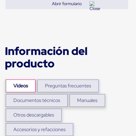
portátiles
Abrir formulario
de
Cargas
Convencionales
Sellos
para
Puertas
de
andén
Información del
Sellos
de
producto
Cabezal
Fijo
Sellos
de
Cabezal
Videos
Preguntas frecuentes
Colgante
Cortina
Retenedores
Documentos técnicos
Manuales
de
andén
Otros descargables
Retenedores
de
andén
Accesorios y refacciones
con