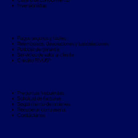
Kraft
Inversionistas
Bolsas
de
Aire
Compra Seguro
Plasticas
Infladores
Airbags
Pagos seguros y fáciles
Cajas
Reembolsos, devoluciones y cancelaciones
de
Políticas de garantía
Carton
Servicios de valor al cliente
Cajas
Crédito RIVUS®
con
Divisores
Cajas
Ayuda
de
Carton
Corrugado
Preguntas frecuentes
Cajas
Solicitud de facturas
de
Seguimiento de ordenes
Carton
Recuperar contraseña
Jumbo
Contáctanos
Interiores
y
Separadores
Legal
de