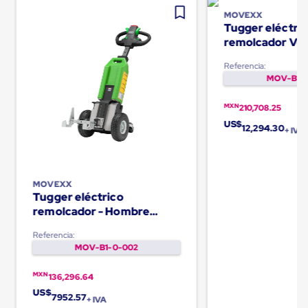
Ultima
Milla
MOVEXX
Tugger eléctri
Anti-
Robo
remolcador Ver
Hormiga
hombre abordo
Estanterías
Referencia:
Móviles
MOV-B1-0
MRO
Distribución
MXN
210,708.25
Equipos
US$
Móviles
12,294.30
+ IVA
Diablitos
de
carga
Empaque
MOVEXX
y
Tugger eléctrico
Embalaje
remolcador - Hombre
Playo
caminando TT1000-T
Emplaye
Referencia:
Stretch
MOV-B1-0-002
Film
Automatico
Emplaye
MXN
136,296.64
Manual
US$
7952.57
+ IVA
Plastico