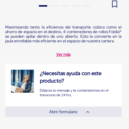
Pestañas
9
.
flejadora
de
Borde
10
.
slip sheet
de
andén
Maximizando tanto la eficiencia del transporte cúbico como el
Pestañas
ahorro de espacio en el destino, 4 contenedores de rollos Foldia®
de
se pueden apilar dentro de uno abierto. Esto la convierte en la
Borde
jaula enrollable más eficiente en el espacio de nuestra cartera.
de
andén
Ver más
Mecánicas
Pestañas
de
Borde
¿Necesitas ayuda con este
de
producto?
andén
Hidráulicas
Déjanos tu mensaje y te contactaremos en el
Rampas
transcurso de 24 hrs.
de
patio
portátiles
Abrir formulario
Rampas
de
patio