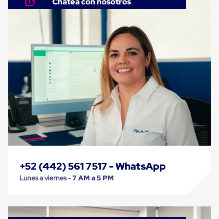
Chatea con nosotros
Carton
Corrugado
Freezer
Spacers
Separador
para
Congelación
Estandar
Separador
para
Congelación
Ultra
Flujo
Cintas
protectoras
Cintas
adhesivas
Cinta
+52 (442) 561 7517 - WhatsApp
de
Tela
Lunes a viernes -
7 AM a 5 PM
Cinta
para
Ductos
y
Tuberias