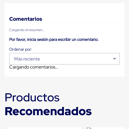
Diablito
de
carga
Diablito
Comentarios
eléctrico
Diablito
Cargando el resumen…
manual
Plataformas
Por favor, inicia sesión para escribir un comentario.
de
carga
Jaulas
de
Más reciente
Distribución
Cargando comentarios…
Ultima
Milla
Dollies
para
Charolas
Productos
Plásticas
Contenedores
Metálicos
Recomendados
Colapsables
Jaulas
de
Distribución