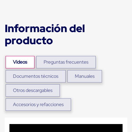
portátiles
de
Cargas
Convencionales
Sellos
Información del
para
Puertas
producto
de
andén
Sellos
de
Cabezal
Videos
Preguntas frecuentes
Fijo
Sellos
de
Documentos técnicos
Manuales
Cabezal
Colgante
Otros descargables
Cortina
Retenedores
de
Accesorios y refacciones
andén
Retenedores
de
andén
con