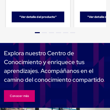
para
Emplayar
Preestirado
Pelicula
"Ver detalle del producto"
"Ver detalle de
Plastica
Stretch
Hood
Manejo
de
carga
sin
tarimas
Explora nuestro Centro de
Slip
Sheet
Conocimiento y enriquece tus
Slip
Sheet
aprendizajes. Acompáñanos en el
de
Plastico
camino del conocimiento compartido
Slip
Sheet
de
Carton
Conocer más
Tarimas
Tarimas
de