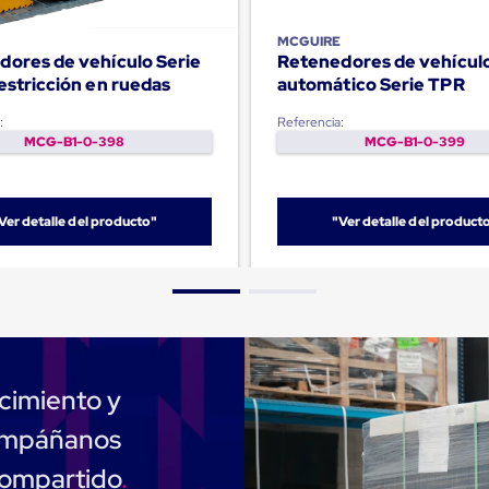
E
MCGUIRE
dores de vehículo Serie
Retenedores de vehícul
UXL - restricción en ruedas
automático Serie TPR
:
Referencia:
MCG-B1-0-398
MCG-B1-0-399
Ver detalle del producto"
"Ver detalle del product
cimiento y
compáñanos
compartido