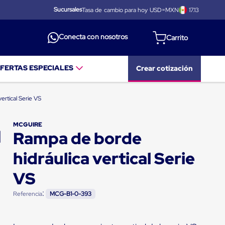
Sucursales
Tasa de cambio para hoy USD=MXN
17.13
Conecta con nosotros
FERTAS ESPECIALES
Crear cotización
ertical Serie VS
MCGUIRE
Rampa de borde
hidráulica vertical Serie
VS
:
Referencia
MCG-B1-0-393