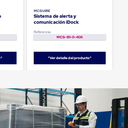
MCGUIRE
o
Sistema de alerta y
comunicación iDock
Referencia:
MCG-B1-0-406
o"
"Ver detalle del producto"