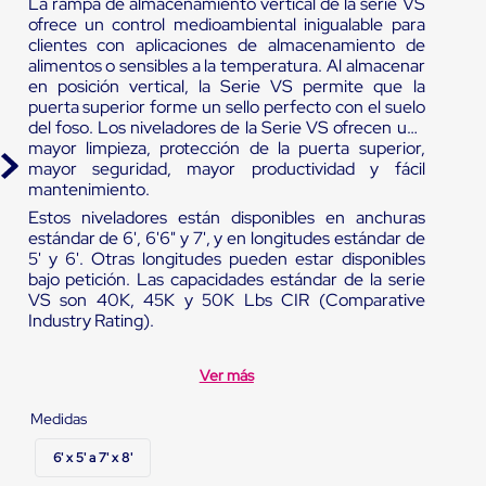
La rampa de almacenamiento vertical de la serie VS
ofrece un control medioambiental inigualable para
clientes con aplicaciones de almacenamiento de
alimentos o sensibles a la temperatura. Al almacenar
en posición vertical, la Serie VS permite que la
puerta superior forme un sello perfecto con el suelo
del foso. Los niveladores de la Serie VS ofrecen una
mayor limpieza, protección de la puerta superior,
mayor seguridad, mayor productividad y fácil
mantenimiento.
Estos niveladores están disponibles en anchuras
estándar de 6', 6'6" y 7', y en longitudes estándar de
5' y 6'. Otras longitudes pueden estar disponibles
bajo petición. Las capacidades estándar de la serie
VS son 40K, 45K y 50K Lbs CIR (Comparative
Industry Rating).
Ver más
Medidas
6' x 5' a 7' x 8'