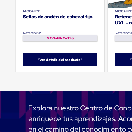
Emplaye
Manual
Plastico
MCGUIRE
MCGUIR
Sellos de andén de cabezal fijo
Retene
para
Emplayar
Preestirado
Pelicula
Referencia:
Referencia
Plastica
MCG-B1-0-395
Stretch
Hood
Manejo
de
"Ver detalle del producto"
"
carga
sin
tarimas
Slip
Sheet
Slip
Sheet
de
Explora nuestro Centro de Cono
Plastico
Slip
enriquece tus aprendizajes. A
Sheet
de
en el camino del conocimiento 
Carton