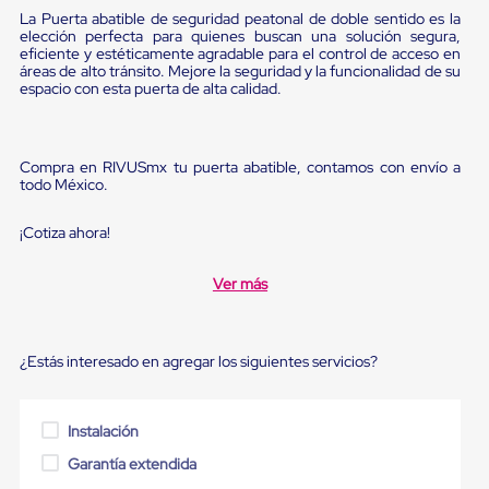
sistema
La Puerta abatible de seguridad peatonal de doble sentido es la
de
elección perfecta para quienes buscan una solución segura,
retención
eficiente y estéticamente agradable para el control de acceso en
de
áreas de alto tránsito. Mejore la seguridad y la funcionalidad de su
ruedas
espacio con esta puerta de alta calidad.
Retenedores
de
andén
Automáticos
Compra en RIVUSmx tu puerta abatible, contamos con envío a
Retenedores
todo México.
de
Andén
¡Cotiza ahora!
Multi
Transportes
Controles
Ver más
de
Muelle/Andén
Controles
de
¿Estás interesado en agregar los siguientes servicios?
Muelle/Andén
Básico
Controles
Instalación
de
Muelle/Andén
Garantía extendida
Integral