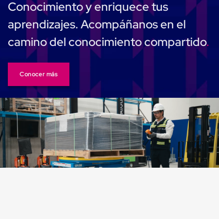
Conocimiento y enriquece tus
Carton
Corrugado
aprendizajes. Acompáñanos en el
Freezer
Spacers
camino del conocimiento compartido
Separador
para
Congelación
Estandar
Conocer más
Separador
para
Congelación
Ultra
Flujo
Cintas
protectoras
Cintas
adhesivas
Cinta
de
Tela
Cinta
para
Ductos
y
Tuberias