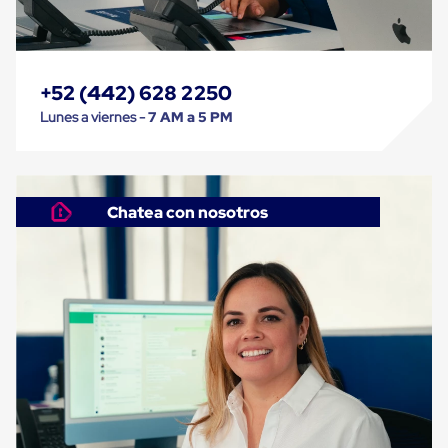
Despachador
de
Cinta
Fleje
Fleje
+52 (442) 628 2250
Plástico
PP
Lunes a viernes -
7 AM a 5 PM
(Polipropileno)
Fleje
Plástico
PET
(Polyester)
Chatea con nosotros
Fleje
de
Acero
Sellos
para
Fleje
Bolsas
de
aire
Bolsas
de
Aire
Papel