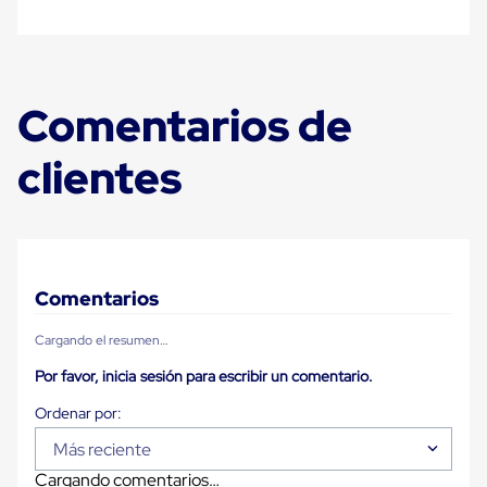
para
Emplayar
Preestirado
Pelicula
Plastica
Stretch
Comentarios de
Hood
Manejo
clientes
de
carga
sin
tarimas
Slip
Sheet
Slip
Comentarios
Sheet
de
Plastico
Cargando el resumen…
Slip
Por favor, inicia sesión para escribir un comentario.
Sheet
de
Carton
Tarimas
Más reciente
Tarimas
de
Cargando comentarios…