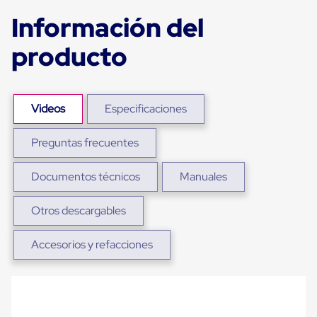
Ultima
Milla
Información del
Anti-
Robo
producto
Hormiga
Estanterías
Móviles
MRO
Distribución
Videos
Especificaciones
Equipos
Móviles
Preguntas frecuentes
Diablitos
de
carga
Documentos técnicos
Manuales
Empaque
y
Embalaje
Otros descargables
Playo
Emplaye
Accesorios y refacciones
Stretch
Film
Automatico
Emplaye
Manual
Plastico