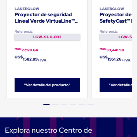
Carton
Plastico
LASERGLOW
LASERGLOW
Proyector de seguridad
Proyector de s
Esquineros
de
Lineal Verde VirtuaLine™
SafetyCast™ Le
Carton
PRO
estándar 80W
Esquineros
Referencia:
Referencia:
Plasticos
LGW-S1-0-003
LGW-S1-0
Soluciones
de
MXN
MXN
27,128.64
33,441.98
Embalaje
US$
US$
Tiersheet
1582.89
1951.26
+ IVA
+ IVA
Layer
Pad
Plastico
Laminas
"Ver detalle del producto"
"Ver detalle de
de
Carton
Tiersheet
Hojas
de
Carton
Anti
Deslizamiento
Explora nuestro Centro de
Separador
de