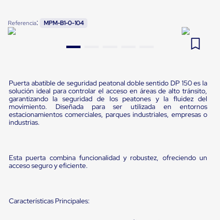
Pestañas
9
.
flejadora
de
:
Referencia
MPM-B1-0-104
Borde
10
.
cámara cph
de
andén
Pestañas
de
Borde
de
Puerta abatible de seguridad peatonal doble sentido DP 150 es la
andén
solución ideal para controlar el acceso en áreas de alto tránsito,
Mecánicas
garantizando la seguridad de los peatones y la fluidez del
Pestañas
movimiento. Diseñada para ser utilizada en entornos
de
estacionamientos comerciales, parques industriales, empresas o
industrias.
Borde
de
andén
Hidráulicas
Esta puerta combina funcionalidad y robustez, ofreciendo un
Rampas
acceso seguro y eficiente.
de
patio
portátiles
Rampas
Características Principales:
de
patio