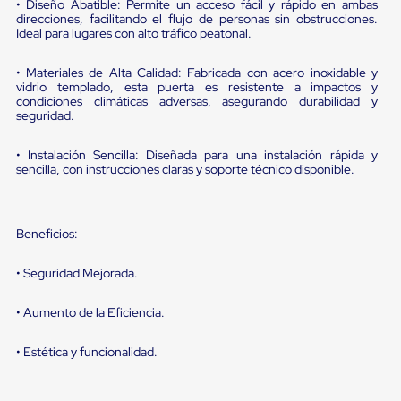
portátiles
• Diseño Abatible: Permite un acceso fácil y rápido en ambas
de
direcciones, facilitando el flujo de personas sin obstrucciones.
Cargas
Ideal para lugares con alto tráfico peatonal.
Convencionales
Sellos
• Materiales de Alta Calidad: Fabricada con acero inoxidable y
para
vidrio templado, esta puerta es resistente a impactos y
Puertas
condiciones climáticas adversas, asegurando durabilidad y
de
seguridad.
andén
Sellos
• Instalación Sencilla: Diseñada para una instalación rápida y
de
sencilla, con instrucciones claras y soporte técnico disponible.
Cabezal
Fijo
Sellos
de
Beneficios:
Cabezal
Colgante
• Seguridad Mejorada.
Cortina
Retenedores
de
• Aumento de la Eficiencia.
andén
Retenedores
• Estética y funcionalidad.
de
andén
con