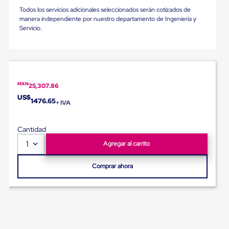
Diablito
Todos los servicios adicionales seleccionados serán cotizados de
de
manera independiente por nuestro departamento de Ingeniería y
carga
Servicio.
Diablito
eléctrico
Diablito
manual
Plataformas
de
carga
MXN
25,307.86
Jaulas
US$
1476.65
de
+ IVA
Distribución
Ultima
Cantidad
Milla
Dollies
1
Agregar al carrito
para
Charolas
Comprar ahora
Plásticas
Contenedores
Metálicos
Colapsables
Jaulas
de
Distribución