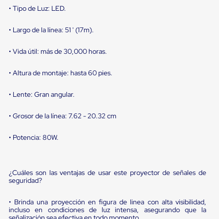
portátiles
• Tipo de Luz: LED.
de
Cargas
Convencionales
• Largo de la línea: 51 ' (17m).
Sellos
para
• Vida útil: más de 30,000 horas.
Puertas
de
andén
• Altura de montaje: hasta 60 pies.
Sellos
de
• Lente: Gran angular.
Cabezal
Fijo
Sellos
• Grosor de la línea: 7.62 - 20.32 cm
de
Cabezal
• Potencia: 80W.
Colgante
Cortina
Retenedores
de
¿Cuáles son las ventajas de usar este proyector de señales de
andén
seguridad?
Retenedores
de
• Brinda una proyección en figura de linea con alta visibilidad,
andén
incluso en condiciones de luz intensa, asegurando que la
con
señalización sea efectiva en todo momento.