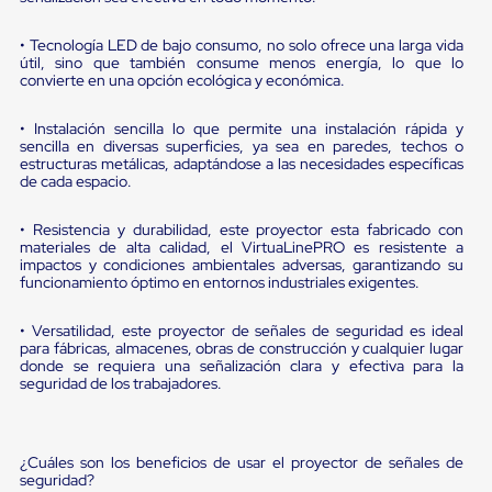
sistema
de
retención
• Tecnología LED de bajo consumo, no solo ofrece una larga vida
de
útil, sino que también consume menos energía, lo que lo
convierte en una opción ecológica y económica.
ruedas
Retenedores
de
• Instalación sencilla lo que permite una instalación rápida y
andén
sencilla en diversas superficies, ya sea en paredes, techos o
Automáticos
estructuras metálicas, adaptándose a las necesidades específicas
Retenedores
de cada espacio.
de
Andén
• Resistencia y durabilidad, este proyector esta fabricado con
Multi
materiales de alta calidad, el VirtuaLinePRO es resistente a
Transportes
impactos y condiciones ambientales adversas, garantizando su
Controles
funcionamiento óptimo en entornos industriales exigentes.
de
Muelle/Andén
• Versatilidad, este proyector de señales de seguridad es ideal
Controles
para fábricas, almacenes, obras de construcción y cualquier lugar
de
donde se requiera una señalización clara y efectiva para la
Muelle/Andén
seguridad de los trabajadores.
Básico
Controles
de
Muelle/Andén
¿Cuáles son los beneficios de usar el proyector de señales de
Integral
seguridad?