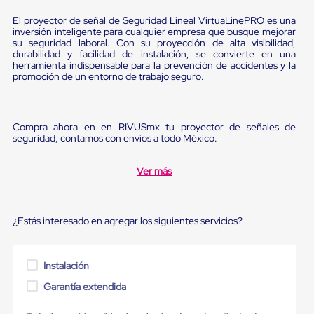
Ultima
Milla
El proyector de señal de Seguridad Lineal VirtuaLinePRO es una
Anti-
inversión inteligente para cualquier empresa que busque mejorar
Robo
su seguridad laboral. Con su proyección de alta visibilidad,
durabilidad y facilidad de instalación, se convierte en una
Hormiga
herramienta indispensable para la prevención de accidentes y la
Estanterías
promoción de un entorno de trabajo seguro.
Móviles
MRO
Distribución
Equipos
Compra ahora en en RIVUSmx tu proyector de señales de
Móviles
seguridad, contamos con envíos a todo México.
Diablitos
de
carga
Ver más
Empaque
y
Embalaje
Playo
¿Estás interesado en agregar los siguientes servicios?
Emplaye
Stretch
Film
Instalación
Automatico
Emplaye
Garantía extendida
Manual
Plastico