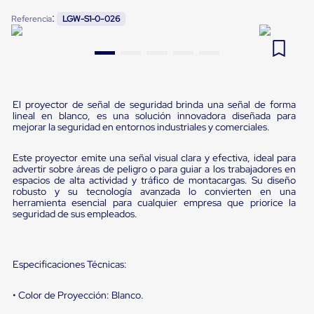
Pestañas
:
9
.
flejadora
Referencia
LGW-S1-0-026
de
Borde
10
.
slip sheet
de
andén
Pestañas
de
Borde
El proyector de señal de seguridad brinda una señal de forma
de
lineal en blanco, es una solución innovadora diseñada para
andén
mejorar la seguridad en entornos industriales y comerciales.
Mecánicas
Pestañas
Este proyector emite una señal visual clara y efectiva, ideal para
de
advertir sobre áreas de peligro o para guiar a los trabajadores en
Borde
espacios de alta actividad y tráfico de montacargas. Su diseño
de
robusto y su tecnología avanzada lo convierten en una
andén
herramienta esencial para cualquier empresa que priorice la
Hidráulicas
seguridad de sus empleados.
Rampas
de
patio
portátiles
Especificaciones Técnicas:
Rampas
de
• Color de Proyección: Blanco.
patio