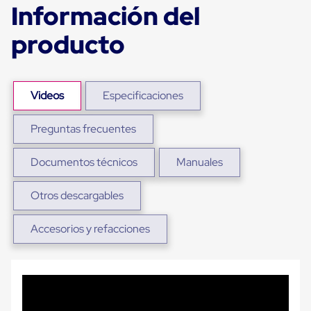
Información del
Plastico
Tarimas
de
producto
Plastico
para
Buenas
Prácticas
de
Videos
Especificaciones
Manufactura
Tarimas
Preguntas frecuentes
de
Plastico
para
Documentos técnicos
Manuales
Exportación
Tarimas
de
Otros descargables
Plastico
Rackeables
Accesorios y refacciones
Tarimas
de
Plastico
Multiusos
Esquineros
Angulos
de