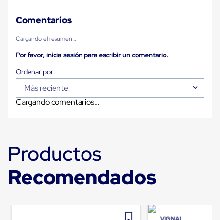
Carton
Corrugado
Comentarios
Freezer
Spacers
Cargando el resumen…
Separador
para
Por favor, inicia sesión para escribir un comentario.
Congelación
Estandar
Separador
para
Más reciente
Congelación
Cargando comentarios…
Ultra
Flujo
Cintas
protectoras
Cintas
Productos
adhesivas
Cinta
de
Recomendados
Tela
Cinta
para
Ductos
y
Tuberias
VIGNAL