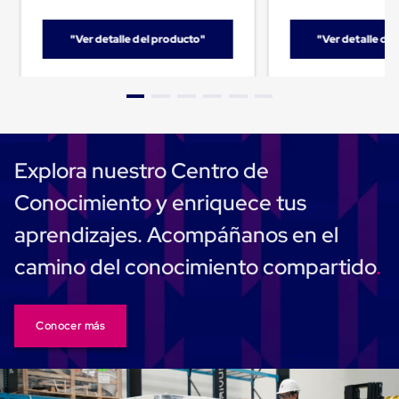
Despachador
de
Cinta
"Ver detalle del producto"
"Ver detalle de
Fleje
Fleje
Plástico
PP
(Polipropileno)
Fleje
Plástico
PET
Explora nuestro Centro de
(Polyester)
Fleje
Conocimiento y enriquece tus
de
Acero
aprendizajes. Acompáñanos en el
Sellos
para
camino del conocimiento compartido
Fleje
Bolsas
de
aire
Conocer más
Bolsas
de
Aire
Papel