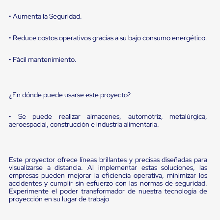
Diablito
de
• Aumenta la Seguridad.
carga
Diablito
eléctrico
• Reduce costos operativos gracias a su bajo consumo energético.
Diablito
manual
• Fácil mantenimiento.
Plataformas
de
carga
Jaulas
¿En dónde puede usarse este proyecto?
de
Distribución
• Se puede realizar almacenes, automotriz, metalúrgica,
Ultima
aeroespacial, construcción e industria alimentaria.
Milla
Dollies
para
Charolas
Este proyector ofrece líneas brillantes y precisas diseñadas para
Plásticas
visualizarse a distancia. Al implementar estas soluciones, las
Contenedores
empresas pueden mejorar la eficiencia operativa, minimizar los
Metálicos
accidentes y cumplir sin esfuerzo con las normas de seguridad.
Colapsables
Experimente el poder transformador de nuestra tecnología de
Jaulas
proyección en su lugar de trabajo
de
Distribución