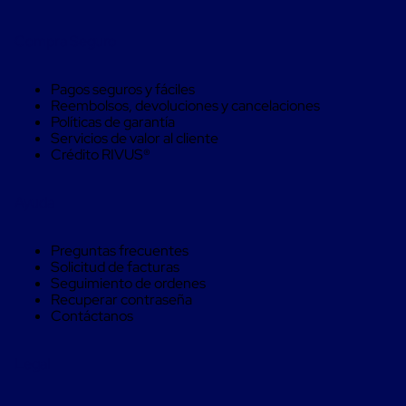
trinca
Hebillas
Compra Seguro
para
Fleje
de
Pagos seguros y fáciles
poliéster
Reembolsos, devoluciones y cancelaciones
tejido
Políticas de garantía
Hebillas
Servicios de valor al cliente
para
Crédito RIVUS®
trinca
Trinca
de
Ayuda
poliester
alta
resistencia
Preguntas frecuentes
Bolsas
Solicitud de facturas
para
Seguimiento de ordenes
viveros
Recuperar contraseña
Alambre
Contáctanos
de
PET
Mallas
Legal
envolventes
Mallas
envolventes