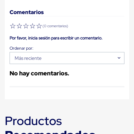
Carton
Corrugado
Comentarios
Freezer
Spacers
☆
☆
☆
☆
☆
Separador
(0 comentarios)
para
Congelación
Por favor, inicia sesión para escribir un comentario.
Estandar
Separador
para
Más reciente
Congelación
Ultra
Flujo
No hay comentarios.
Cintas
protectoras
Cintas
adhesivas
Cinta
de
Tela
Cinta
Productos
para
Ductos
y
Tuberias