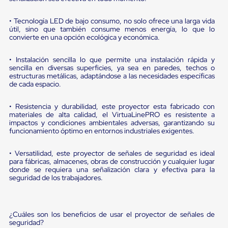
sistema
de
retención
• Tecnología LED de bajo consumo, no solo ofrece una larga vida
de
útil, sino que también consume menos energía, lo que lo
convierte en una opción ecológica y económica.
ruedas
Retenedores
de
• Instalación sencilla lo que permite una instalación rápida y
andén
sencilla en diversas superficies, ya sea en paredes, techos o
Automáticos
estructuras metálicas, adaptándose a las necesidades específicas
Retenedores
de cada espacio.
de
Andén
• Resistencia y durabilidad, este proyector esta fabricado con
Multi
materiales de alta calidad, el VirtuaLinePRO es resistente a
Transportes
impactos y condiciones ambientales adversas, garantizando su
Controles
funcionamiento óptimo en entornos industriales exigentes.
de
Muelle/Andén
• Versatilidad, este proyector de señales de seguridad es ideal
Controles
para fábricas, almacenes, obras de construcción y cualquier lugar
de
donde se requiera una señalización clara y efectiva para la
Muelle/Andén
seguridad de los trabajadores.
Básico
Controles
de
Muelle/Andén
¿Cuáles son los beneficios de usar el proyector de señales de
Integral
seguridad?