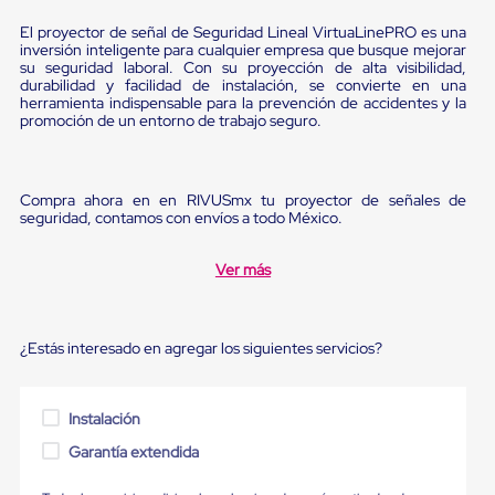
Ultima
Milla
El proyector de señal de Seguridad Lineal VirtuaLinePRO es una
Anti-
inversión inteligente para cualquier empresa que busque mejorar
Robo
su seguridad laboral. Con su proyección de alta visibilidad,
durabilidad y facilidad de instalación, se convierte en una
Hormiga
herramienta indispensable para la prevención de accidentes y la
Estanterías
promoción de un entorno de trabajo seguro.
Móviles
MRO
Distribución
Equipos
Compra ahora en en RIVUSmx tu proyector de señales de
Móviles
seguridad, contamos con envíos a todo México.
Diablitos
de
carga
Ver más
Empaque
y
Embalaje
Playo
¿Estás interesado en agregar los siguientes servicios?
Emplaye
Stretch
Film
Instalación
Automatico
Emplaye
Garantía extendida
Manual
Plastico