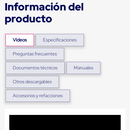
Información del
Plastico
Tarimas
de
producto
Plastico
para
Buenas
Prácticas
de
Videos
Especificaciones
Manufactura
Tarimas
Preguntas frecuentes
de
Plastico
para
Documentos técnicos
Manuales
Exportación
Tarimas
de
Otros descargables
Plastico
Rackeables
Accesorios y refacciones
Tarimas
de
Plastico
Multiusos
Esquineros
Angulos
de