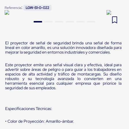
Pestañas
:
9
.
flejadora
Referencia
LGW-S1-0-022
de
Borde
10
.
cámara cph
de
andén
Pestañas
de
Borde
El proyector de señal de seguridad brinda una señal de forma
de
lineal en color amarillo, es una solución innovadora diseñada para
andén
mejorar la seguridad en entornos industriales y comerciales.
Mecánicas
Pestañas
Este proyector emite una señal visual clara y efectiva, ideal para
de
advertir sobre áreas de peligro o para guiar a los trabajadores en
Borde
espacios de alta actividad y tráfico de montacargas. Su diseño
de
robusto y su tecnología avanzada lo convierten en una
andén
herramienta esencial para cualquier empresa que priorice la
Hidráulicas
seguridad de sus empleados.
Rampas
de
patio
portátiles
Especificaciones Técnicas:
Rampas
de
• Color de Proyección: Amarillo-ámbar.
patio