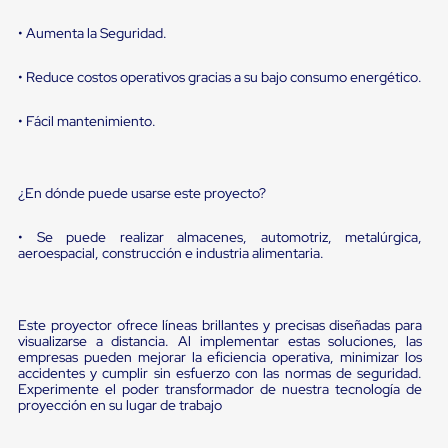
Diablito
de
• Aumenta la Seguridad.
carga
Diablito
eléctrico
• Reduce costos operativos gracias a su bajo consumo energético.
Diablito
manual
• Fácil mantenimiento.
Plataformas
de
carga
Jaulas
¿En dónde puede usarse este proyecto?
de
Distribución
• Se puede realizar almacenes, automotriz, metalúrgica,
Ultima
aeroespacial, construcción e industria alimentaria.
Milla
Dollies
para
Charolas
Este proyector ofrece líneas brillantes y precisas diseñadas para
Plásticas
visualizarse a distancia. Al implementar estas soluciones, las
Contenedores
empresas pueden mejorar la eficiencia operativa, minimizar los
Metálicos
accidentes y cumplir sin esfuerzo con las normas de seguridad.
Colapsables
Experimente el poder transformador de nuestra tecnología de
Jaulas
proyección en su lugar de trabajo
de
Distribución