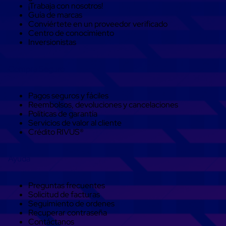
¡Trabaja con nosotros!
trinca
Guía de marcas
Hebillas
Conviértete en un proveedor verificado
para
Centro de conocimiento
Fleje
Inversionistas
de
poliéster
tejido
Compra Seguro
Hebillas
para
trinca
Pagos seguros y fáciles
Trinca
Reembolsos, devoluciones y cancelaciones
de
Políticas de garantía
poliester
Servicios de valor al cliente
alta
Crédito RIVUS®
resistencia
Bolsas
para
Ayuda
viveros
Alambre
de
Preguntas frecuentes
PET
Solicitud de facturas
Mallas
Seguimiento de ordenes
envolventes
Recuperar contraseña
Mallas
Contáctanos
envolventes