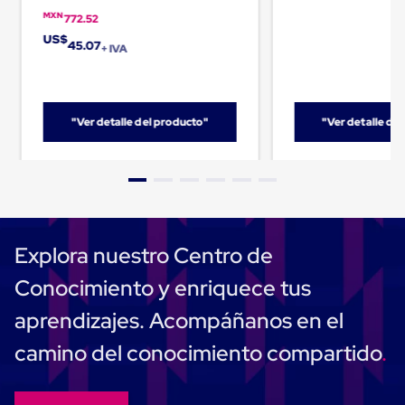
Despachador
de
MXN
772.52
Cinta
US$
45.07
Fleje
+ IVA
Fleje
Plástico
PP
(Polipropileno)
"Ver detalle del producto"
"Ver detalle de
Fleje
Plástico
PET
(Polyester)
Fleje
de
Acero
Sellos
Explora nuestro Centro de
para
Fleje
Conocimiento y enriquece tus
Bolsas
de
aprendizajes. Acompáñanos en el
aire
Bolsas
camino del conocimiento compartido
de
Aire
Papel