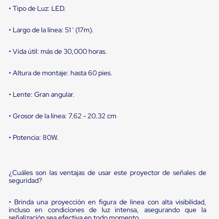
portátiles
• Tipo de Luz: LED.
de
Cargas
Convencionales
• Largo de la línea: 51 ' (17m).
Sellos
para
• Vida útil: más de 30,000 horas.
Puertas
de
andén
• Altura de montaje: hasta 60 pies.
Sellos
de
• Lente: Gran angular.
Cabezal
Fijo
Sellos
• Grosor de la línea: 7.62 - 20.32 cm
de
Cabezal
• Potencia: 80W.
Colgante
Cortina
Retenedores
de
¿Cuáles son las ventajas de usar este proyector de señales de
andén
seguridad?
Retenedores
de
• Brinda una proyección en figura de linea con alta visibilidad,
andén
incluso en condiciones de luz intensa, asegurando que la
con
señalización sea efectiva en todo momento.