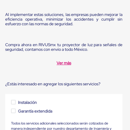
Ultima
Milla
Anti-
Al implementar estas soluciones, las empresas pueden mejorar la
Robo
eficiencia operativa, minimizar los accidentes y cumplir sin
Hormiga
esfuerzo con las normas de seguridad.
Estanterías
Móviles
MRO
Distribución
Compra ahora en RIVUSmx tu proyector de luz para señales de
Equipos
seguridad, contamos con envío a todo México.
Móviles
Diablitos
Ver más
de
carga
Empaque
y
¿Estás interesado en agregar los siguientes servicios?
Embalaje
Playo
Emplaye
Stretch
Instalación
Film
Garantía extendida
Automatico
Emplaye
Manual
Todos los servicios adicionales seleccionados serán cotizados de
Plastico
manera independiente por nuestro departamento de Ingeniería y