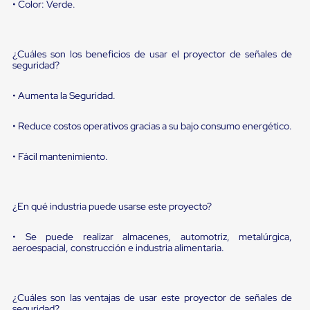
sistema
• Color: Verde.
de
retención
de
ruedas
¿Cuáles son los beneficios de usar el proyector de señales de
Retenedores
seguridad?
de
andén
• Aumenta la Seguridad.
Automáticos
Retenedores
de
• Reduce costos operativos gracias a su bajo consumo energético.
Andén
Multi
• Fácil mantenimiento.
Transportes
Controles
de
Muelle/Andén
¿En qué industria puede usarse este proyecto?
Controles
de
• Se puede realizar almacenes, automotriz, metalúrgica,
Muelle/Andén
aeroespacial, construcción e industria alimentaria.
Básico
Controles
de
Muelle/Andén
¿Cuáles son las ventajas de usar este proyector de señales de
Integral
seguridad?