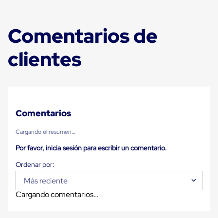
Carton
Plastico
Esquineros
Comentarios de
de
Carton
Esquineros
clientes
Plasticos
Soluciones
de
Embalaje
Tiersheet
Layer
Pad
Comentarios
Plastico
Laminas
Cargando el resumen…
de
Carton
Por favor, inicia sesión para escribir un comentario.
Tiersheet
Hojas
de
Más reciente
Carton
Anti
Cargando comentarios…
Deslizamiento
Separador
de