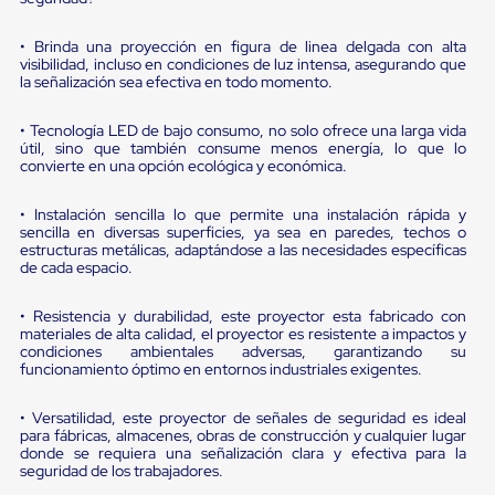
Diablito
de
carga
• Brinda una proyección en figura de linea delgada con alta
Diablito
visibilidad, incluso en condiciones de luz intensa, asegurando que
la señalización sea efectiva en todo momento.
eléctrico
Diablito
manual
• Tecnología LED de bajo consumo, no solo ofrece una larga vida
Plataformas
útil, sino que también consume menos energía, lo que lo
de
convierte en una opción ecológica y económica.
carga
Jaulas
• Instalación sencilla lo que permite una instalación rápida y
de
sencilla en diversas superficies, ya sea en paredes, techos o
Distribución
estructuras metálicas, adaptándose a las necesidades específicas
Ultima
de cada espacio.
Milla
Dollies
• Resistencia y durabilidad, este proyector esta fabricado con
para
materiales de alta calidad, el proyector es resistente a impactos y
Charolas
condiciones ambientales adversas, garantizando su
Plásticas
funcionamiento óptimo en entornos industriales exigentes.
Contenedores
Metálicos
• Versatilidad, este proyector de señales de seguridad es ideal
Colapsables
para fábricas, almacenes, obras de construcción y cualquier lugar
Jaulas
donde se requiera una señalización clara y efectiva para la
de
seguridad de los trabajadores.
Distribución