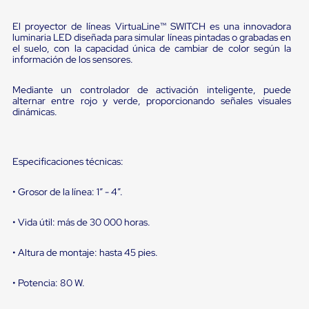
portátiles
de
Cargas
El proyector de líneas VirtuaLine™ SWITCH es una innovadora
Convencionales
luminaria LED diseñada para simular líneas pintadas o grabadas en
el suelo, con la capacidad única de cambiar de color según la
Sellos
información de los sensores.
para
Puertas
de
Mediante un controlador de activación inteligente, puede
andén
alternar entre rojo y verde, proporcionando señales visuales
Sellos
dinámicas.
de
Cabezal
Fijo
Sellos
Especificaciones técnicas:
de
Cabezal
• Grosor de la línea: 1” - 4”.
Colgante
Cortina
• Vida útil: más de 30 000 horas.
Retenedores
de
andén
• Altura de montaje: hasta 45 pies.
Retenedores
de
• Potencia: 80 W.
andén
con