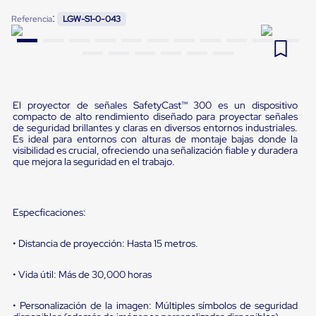
Pestañas
:
9
.
flejadora
Referencia
LGW-S1-0-043
de
Borde
10
.
slip sheet
de
andén
Pestañas
de
Borde
El proyector de señales SafetyCast™ 300 es un dispositivo
de
compacto de alto rendimiento diseñado para proyectar señales
andén
de seguridad brillantes y claras en diversos entornos industriales.
Mecánicas
Es ideal para entornos con alturas de montaje bajas donde la
visibilidad es crucial, ofreciendo una señalización fiable y duradera
Pestañas
que mejora la seguridad en el trabajo.
de
Borde
de
andén
Especficaciones:
Hidráulicas
Rampas
de
• Distancia de proyección: Hasta 15 metros.
patio
portátiles
• Vida útil: Más de 30,000 horas
Rampas
de
patio
• Personalización de la imagen: Múltiples símbolos de seguridad