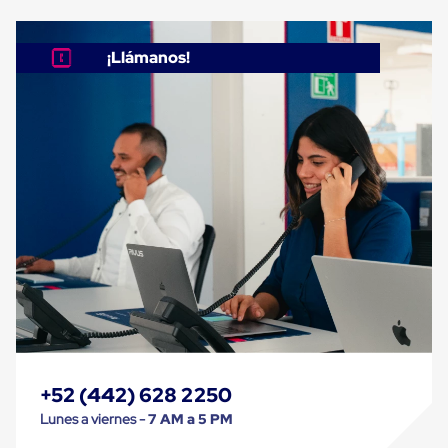
Despachador
de
Cinta
Fleje
¡Llámanos!
Fleje
Plástico
PP
(Polipropileno)
Fleje
Plástico
PET
(Polyester)
Fleje
de
Acero
Sellos
para
Fleje
Bolsas
de
aire
Bolsas
+52 (442) 628 2250
de
Aire
Lunes a viernes -
7 AM a 5 PM
Papel