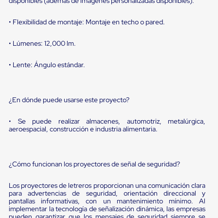
portátiles
disponibles (además de imágenes personalizadas disponibles).
de
Cargas
• Flexibilidad de montaje: Montaje en techo o pared.
Convencionales
Sellos
• Lúmenes: 12,000 lm.
para
Puertas
de
• Lente: Ángulo estándar.
andén
Sellos
de
Cabezal
¿En dónde puede usarse este proyecto?
Fijo
Sellos
• Se puede realizar almacenes, automotriz, metalúrgica,
de
aeroespacial, construcción e industria alimentaria.
Cabezal
Colgante
Cortina
Retenedores
¿Cómo funcionan los proyectores de señal de seguridad?
de
andén
Retenedores
Los proyectores de letreros proporcionan una comunicación clara
de
para advertencias de seguridad, orientación direccional y
pantallas informativas, con un mantenimiento mínimo. Al
andén
implementar la tecnología de señalización dinámica, las empresas
con
pueden garantizar que los mensajes de seguridad siempre se