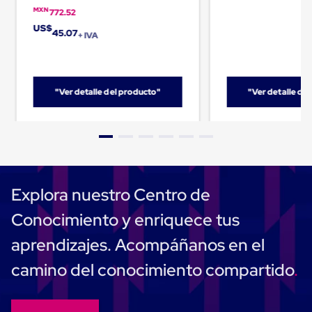
Carton
MXN
772.52
Corrugado
US$
45.07
Freezer
+ IVA
Spacers
Separador
para
Congelación
"Ver detalle del producto"
"Ver detalle de
Estandar
Separador
para
Congelación
Ultra
Flujo
Cintas
protectoras
Explora nuestro Centro de
Cintas
adhesivas
Conocimiento y enriquece tus
Cinta
de
aprendizajes. Acompáñanos en el
Tela
Cinta
camino del conocimiento compartido
para
Ductos
y
Tuberias