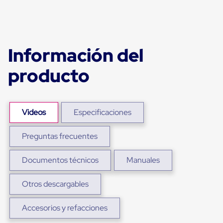
Ultima
Milla
Anti-
Robo
Hormiga
Estanterías
Información del
Móviles
MRO
producto
Distribución
Equipos
Móviles
Diablitos
de
Videos
Especificaciones
carga
Empaque
Preguntas frecuentes
y
Embalaje
Playo
Documentos técnicos
Manuales
Emplaye
Stretch
Film
Otros descargables
Automatico
Emplaye
Accesorios y refacciones
Manual
Plastico