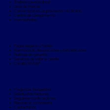
Máquinas
¡Trabaja con nosotros!
de
Guía de marcas
Plato
Conviértete en un proveedor verificado
Giratorio
Centro de conocimiento
para
Inversionistas
Película
Automática
Compra Seguro
Máquina
de
Brazo
Pagos seguros y fáciles
Giratorio
Reembolsos, devoluciones y cancelaciones
para
Políticas de garantía
Película
Servicios de valor al cliente
Automática
Crédito RIVUS®
Robots
de
emplayes
Ayuda
Robots
de
emplayes
Preguntas frecuentes
Automáticos
Solicitud de facturas
Robots
Seguimiento de ordenes
de
Recuperar contraseña
emplayes
Contáctanos
móvil