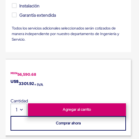
Diablito
Instalación
de
carga
Garantía extendida
Diablito
eléctrico
Todos los servicios adicionales seleccionados serán cotizados de
Diablito
manera independiente por nuestro departamento de Ingeniería y
manual
Servicio.
Plataformas
de
carga
Jaulas
de
Distribución
Ultima
MXN
56,590.68
Milla
US$
3301.92
Dollies
+ IVA
para
Charolas
Cantidad
Plásticas
Contenedores
1
Agregar al carrito
Metálicos
Colapsables
Comprar ahora
Jaulas
de
Distribución