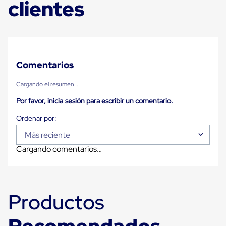
clientes
Plastico
Tarimas
de
Plastico
para
Buenas
Prácticas
Comentarios
de
Manufactura
Cargando el resumen…
Tarimas
de
Por favor, inicia sesión para escribir un comentario.
Plastico
para
Exportación
Tarimas
Más reciente
de
Cargando comentarios…
Plastico
Rackeables
Tarimas
de
Plastico
Productos
Multiusos
Esquineros
Angulos
de