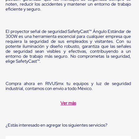
sistema
noten, reducir los accidentes y mantener un entorno de trabajo
de
eficiente y seguro.
retención
de
ruedas
Retenedores
El proyector señal de seguridad SafetyCast™ Ángulo Estándar de
de
300W es una herramienta escencial para cualquier empresa que
andén
requiera la seguridad de sus empleados y visitantes. Con su
Automáticos
potente iluminación y diseño robusto, garantiza que las señales
Retenedores
de seguridad sean visibles y efectivas, contribuyendo a un
entorno de trabajo más seguro. No comprometas la seguridad,
de
elige SafetyCast™.
Andén
Multi
Transportes
Controles
Compra ahora en RIVUSmx tu equipos y luz de seguridad
de
industrial, contamos con envío a todo México.
Muelle/Andén
Controles
de
Ver más
Muelle/Andén
Básico
Controles
de
¿Estás interesado en agregar los siguientes servicios?
Muelle/Andén
Integral