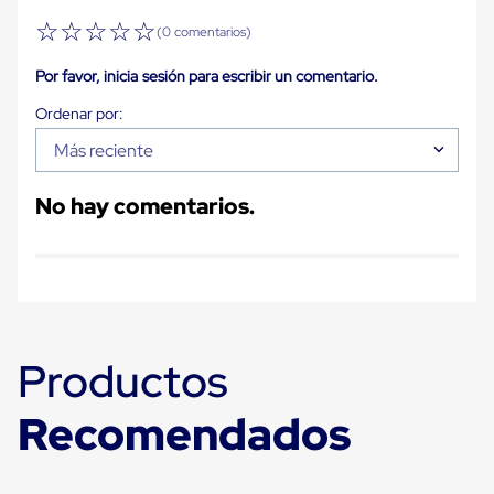
Carton
☆
☆
☆
☆
☆
Plastico
(0 comentarios)
Esquineros
de
Por favor, inicia sesión para escribir un comentario.
Carton
Esquineros
Plasticos
Más reciente
Soluciones
de
Embalaje
No hay comentarios.
Tiersheet
Layer
Pad
Plastico
Laminas
de
Carton
Tiersheet
Productos
Hojas
de
Carton
Recomendados
Anti
Deslizamiento
Separador
de