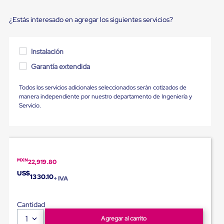
Ultima
Milla
¿Estás interesado en agregar los siguientes servicios?
Anti-
Robo
Hormiga
Estanterías
Instalación
Móviles
MRO
Garantía extendida
Distribución
Equipos
Todos los servicios adicionales seleccionados serán cotizados de
Móviles
manera independiente por nuestro departamento de Ingeniería y
Diablitos
Servicio.
de
carga
Empaque
y
Embalaje
Playo
MXN
22,919.80
Emplaye
Stretch
US$
1330.10
+ IVA
Film
Automatico
Emplaye
Cantidad
Manual
1
Plastico
Agregar al carrito