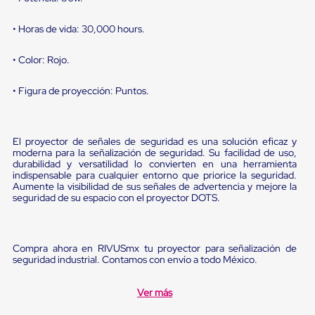
Diablito
de
carga
• Horas de vida: 30,000 hours.
Diablito
eléctrico
• Color: Rojo.
Diablito
manual
• Figura de proyección: Puntos.
Plataformas
de
carga
Jaulas
El proyector de señales de seguridad es una solución eficaz y
de
moderna para la señalización de seguridad. Su facilidad de uso,
Distribución
durabilidad y versatilidad lo convierten en una herramienta
Ultima
indispensable para cualquier entorno que priorice la seguridad.
Milla
Aumente la visibilidad de sus señales de advertencia y mejore la
Dollies
seguridad de su espacio con el proyector DOTS.
para
Charolas
Plásticas
Contenedores
Compra ahora en RIVUSmx tu proyector para señalización de
Metálicos
seguridad industrial. Contamos con envío a todo México.
Colapsables
Jaulas
Ver más
de
Distribución