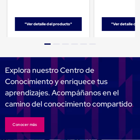
Cinta
de
Aislar
Cinta
"Ver detalle del producto"
"Ver detalle de
de
Aluminio
Cinta
de
Papel
Cinta
de
Seguridad
Explora nuestro Centro de
Masking
Tape
Conocimiento y enriquece tus
Cinta
Adhesiva
aprendizajes. Acompáñanos en el
Transparente
y
camino del conocimiento compartido
Canela
Cinta
Flejadora
Cinta
Conocer más
Tipo
Diurex