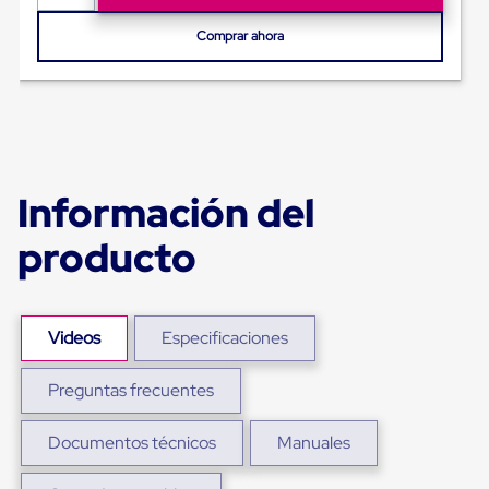
para
Emplayar
Comprar ahora
Preestirado
Pelicula
Plastica
Stretch
Hood
Manejo
de
carga
Información del
sin
tarimas
producto
Slip
Sheet
Slip
Sheet
de
Videos
Especificaciones
Plastico
Slip
Sheet
Preguntas frecuentes
de
Carton
Tarimas
Documentos técnicos
Manuales
Tarimas
de