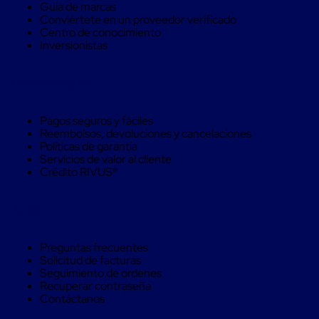
Guía de marcas
Soluciones
Conviértete en un proveedor verificado
de
Centro de conocimiento
sujeción
Inversionistas
de
carga
Fleje
Compra Seguro
compuesto
de
alta
Pagos seguros y fáciles
resistencia
Reembolsos, devoluciones y cancelaciones
Fleje
Políticas de garantía
de
Servicios de valor al cliente
cordón
Crédito RIVUS®
de
poliéster
fusionado
Ayuda
Fleje
de
poliéster
Preguntas frecuentes
tejido
Solicitud de facturas
de
Seguimiento de ordenes
alta
Recuperar contraseña
resistencia
Contáctanos
Gancho
para