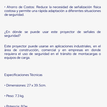
sistema
de
• Ahorro de Costos: Reduce la necesidad de señalización física
retención
costosa y permite una rápida adaptación a diferentes situaciones
de
de seguridad.
ruedas
Retenedores
de
andén
¿En dónde se puede usar este proyector de señales de
Automáticos
seguridad?
Retenedores
de
Este proyector puede usarse en aplicaciones industriales, en el
Andén
área de construcción, comercial y en empresas en donde
Multi
requiera el uso de seguridad en el tránsito de montacargas o
Transportes
equipos de carga.
Controles
de
Muelle/Andén
Controles
Especificaciones Técnicas
de
Muelle/Andén
• Dimensiones: 27 x 39.5cm.
Básico
Controles
de
• Peso: 7.3 kg.
Muelle/Andén
Integral
• Potencia: 80w.