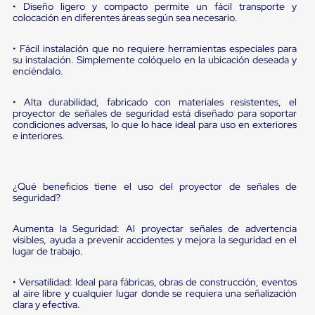
portátiles
• Diseño ligero y compacto permite un fácil transporte y
de
colocación en diferentes áreas según sea necesario.
Cargas
Convencionales
• Fácil instalación que no requiere herramientas especiales para
Sellos
su instalación. Simplemente colóquelo en la ubicación deseada y
para
enciéndalo.
Puertas
de
andén
• Alta durabilidad, fabricado con materiales resistentes, el
proyector de señales de seguridad está diseñado para soportar
Sellos
condiciones adversas, lo que lo hace ideal para uso en exteriores
de
e interiores.
Cabezal
Fijo
Sellos
de
¿Qué beneficios tiene el uso del proyector de señales de
Cabezal
seguridad?
Colgante
Cortina
Retenedores
Aumenta la Seguridad: Al proyectar señales de advertencia
visibles, ayuda a prevenir accidentes y mejora la seguridad en el
de
lugar de trabajo.
andén
Retenedores
de
• Versatilidad: Ideal para fábricas, obras de construcción, eventos
andén
al aire libre y cualquier lugar donde se requiera una señalización
con
clara y efectiva.