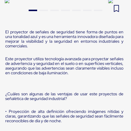
Pestañas
9
.
flejadora
de
Borde
10
.
slip sheet
de
andén
Pestañas
El proyector de señales de seguridad tiene forma de puntos en
de
una tonalidad azul y es una herramienta innovadora diseñada para
mejorar la visibilidad y la seguridad en entornos industriales y
Borde
comerciales.
de
andén
Mecánicas
Este proyector utiliza tecnología avanzada para proyectar señales
Pestañas
de advertencia y seguridad en el suelo o en superficies verticales,
de
asegurando que las advertencias sean claramente visibles incluso
en condiciones de baja iluminación.
Borde
de
andén
Hidráulicas
¿Cuáles son algunas de las ventajas de usar este proyectos de
Rampas
señalética de seguridad industrial?
de
patio
portátiles
• Proyección de alta definición ofreciendo imágenes nítidas y
Rampas
claras, garantizando que las señales de seguridad sean fácilmente
de
reconocibles de día y de noche.
patio