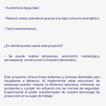
Diablito
de
• Aumenta la Seguridad.
carga
Diablito
eléctrico
• Reduce costos operativos gracias a su bajo consumo energético.
Diablito
manual
• Fácil mantenimiento.
Plataformas
de
carga
Jaulas
¿En dónde puede usarse este proyecto?
de
Distribución
• Se puede realizar almacenes, automotriz, metalúrgica,
Ultima
aeroespacial, construcción e industria alimentaria.
Milla
Dollies
para
Charolas
Este proyector ofrece líneas brillantes y precisas diseñadas para
Plásticas
visualizarse a distancia. Al implementar estas soluciones, las
Contenedores
empresas pueden mejorar la eficiencia operativa, minimizar los
Metálicos
accidentes y cumplir sin esfuerzo con las normas de seguridad.
Colapsables
Experimente el poder transformador de nuestra tecnología de
Jaulas
proyección en su lugar de trabajo
de
Distribución