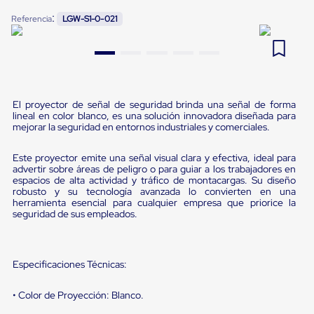
Pestañas
:
9
.
flejadora
Referencia
LGW-S1-0-021
de
Borde
10
.
cámara cph
de
andén
Pestañas
de
Borde
El proyector de señal de seguridad brinda una señal de forma
de
lineal en color blanco, es una solución innovadora diseñada para
andén
mejorar la seguridad en entornos industriales y comerciales.
Mecánicas
Pestañas
Este proyector emite una señal visual clara y efectiva, ideal para
de
advertir sobre áreas de peligro o para guiar a los trabajadores en
Borde
espacios de alta actividad y tráfico de montacargas. Su diseño
de
robusto y su tecnología avanzada lo convierten en una
andén
herramienta esencial para cualquier empresa que priorice la
Hidráulicas
seguridad de sus empleados.
Rampas
de
patio
portátiles
Especificaciones Técnicas:
Rampas
de
• Color de Proyección: Blanco.
patio