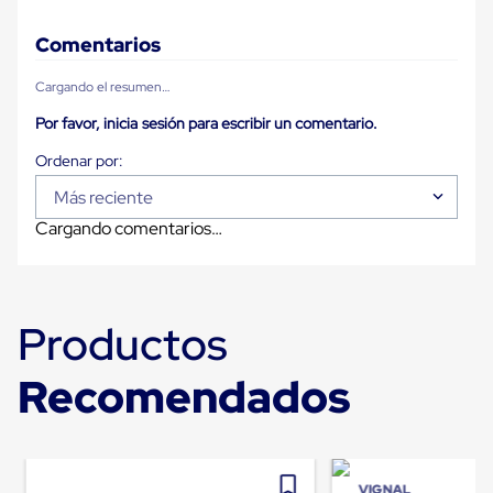
Carton
Corrugado
Comentarios
Freezer
Spacers
Cargando el resumen…
Separador
para
Por favor, inicia sesión para escribir un comentario.
Congelación
Estandar
Separador
para
Más reciente
Congelación
Cargando comentarios…
Ultra
Flujo
Cintas
protectoras
Cintas
Productos
adhesivas
Cinta
de
Recomendados
Tela
Cinta
para
Ductos
y
Tuberias
VIGNAL