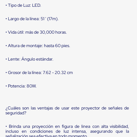
portátiles
• Tipo de Luz: LED.
de
Cargas
Convencionales
• Largo de la línea: 51 ' (17m).
Sellos
para
• Vida útil: más de 30,000 horas.
Puertas
de
andén
• Altura de montaje: hasta 60 pies.
Sellos
de
• Lente: Ángulo estándar.
Cabezal
Fijo
Sellos
• Grosor de la línea: 7.62 - 20.32 cm
de
Cabezal
• Potencia: 80W.
Colgante
Cortina
Retenedores
de
¿Cuáles son las ventajas de usar este proyector de señales de
andén
seguridad?
Retenedores
de
• Brinda una proyección en figura de linea con alta visibilidad,
andén
incluso en condiciones de luz intensa, asegurando que la
con
señalización sea efectiva en todo momento.