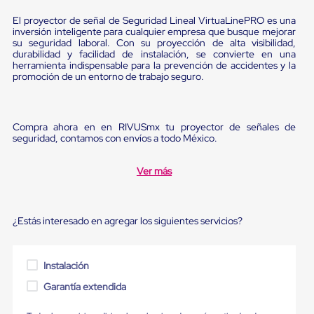
Ultima
Milla
El proyector de señal de Seguridad Lineal VirtuaLinePRO es una
Anti-
inversión inteligente para cualquier empresa que busque mejorar
Robo
su seguridad laboral. Con su proyección de alta visibilidad,
durabilidad y facilidad de instalación, se convierte en una
Hormiga
herramienta indispensable para la prevención de accidentes y la
Estanterías
promoción de un entorno de trabajo seguro.
Móviles
MRO
Distribución
Equipos
Compra ahora en en RIVUSmx tu proyector de señales de
Móviles
seguridad, contamos con envíos a todo México.
Diablitos
de
carga
Ver más
Empaque
y
Embalaje
Playo
¿Estás interesado en agregar los siguientes servicios?
Emplaye
Stretch
Film
Instalación
Automatico
Emplaye
Garantía extendida
Manual
Plastico