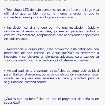
sistema
de
retención
• Tecnología LED de bajo consumo, no solo ofrece una larga vida
de
útil, sino que también consume menos energía, lo que lo
convierte en una opción ecológica y económica.
ruedas
Retenedores
de
• Instalación sencilla lo que permite una instalación rápida y
andén
sencilla en diversas superficies, ya sea en paredes, techos o
Automáticos
estructuras metálicas, adaptándose a las necesidades específicas
Retenedores
de cada espacio.
de
Andén
• Resistencia y durabilidad, este proyector esta fabricado con
Multi
materiales de alta calidad, el VirtuaLinePRO es resistente a
Transportes
impactos y condiciones ambientales adversas, garantizando su
Controles
funcionamiento óptimo en entornos industriales exigentes.
de
Muelle/Andén
• Versatilidad, este proyector de señales de seguridad es ideal
Controles
para fábricas, almacenes, obras de construcción y cualquier lugar
de
donde se requiera una señalización clara y efectiva para la
Muelle/Andén
seguridad de los trabajadores.
Básico
Controles
de
Muelle/Andén
¿Cuáles son los beneficios de usar el proyector de señales de
Integral
seguridad?