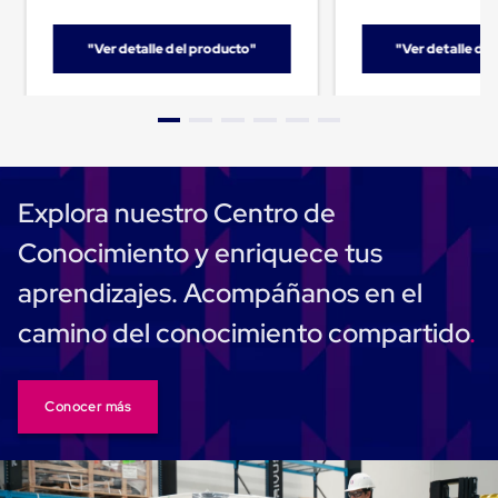
Despachador
de
Cinta
"Ver detalle del producto"
"Ver detalle de
Fleje
Fleje
Plástico
PP
(Polipropileno)
Fleje
Plástico
PET
Explora nuestro Centro de
(Polyester)
Fleje
Conocimiento y enriquece tus
de
Acero
aprendizajes. Acompáñanos en el
Sellos
para
camino del conocimiento compartido
Fleje
Bolsas
de
aire
Conocer más
Bolsas
de
Aire
Papel