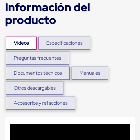
Información del
Plastico
Tarimas
de
producto
Plastico
para
Buenas
Prácticas
de
Videos
Especificaciones
Manufactura
Tarimas
Preguntas frecuentes
de
Plastico
para
Documentos técnicos
Manuales
Exportación
Tarimas
de
Otros descargables
Plastico
Rackeables
Accesorios y refacciones
Tarimas
de
Plastico
Multiusos
Esquineros
Angulos
de