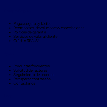
trinca
Hebillas
Compra Seguro
para
Fleje
de
Pagos seguros y fáciles
poliéster
Reembolsos, devoluciones y cancelaciones
tejido
Políticas de garantía
Hebillas
Servicios de valor al cliente
para
Crédito RIVUS®
trinca
Trinca
de
Ayuda
poliester
alta
resistencia
Preguntas frecuentes
Bolsas
Solicitud de facturas
para
Seguimiento de ordenes
viveros
Recuperar contraseña
Alambre
Contáctanos
de
PET
Mallas
Legal
envolventes
Mallas
envolventes