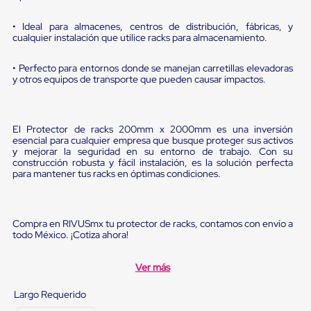
sistema
de
retención
• Ideal para almacenes, centros de distribución, fábricas, y
cualquier instalación que utilice racks para almacenamiento.
de
ruedas
Retenedores
• Perfecto para entornos donde se manejan carretillas elevadoras
de
y otros equipos de transporte que pueden causar impactos.
andén
Automáticos
Retenedores
de
El Protector de racks 200mm x 2000mm es una inversión
Andén
esencial para cualquier empresa que busque proteger sus activos
Multi
y mejorar la seguridad en su entorno de trabajo. Con su
construcción robusta y fácil instalación, es la solución perfecta
Transportes
para mantener tus racks en óptimas condiciones.
Controles
de
Muelle/Andén
Controles
Compra en RIVUSmx tu protector de racks, contamos con envío a
de
todo México. ¡Cotiza ahora!
Muelle/Andén
Básico
Controles
Ver más
de
Muelle/Andén
Largo Requerido
Integral