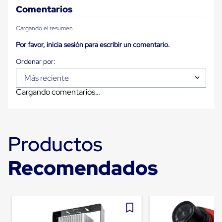
Plastico
Comentarios
Tarimas
de
Cargando el resumen…
Plastico
para
Por favor, inicia sesión para escribir un comentario.
Buenas
Prácticas
de
Manufactura
Más reciente
Tarimas
Cargando comentarios…
de
Plastico
para
Exportación
Tarimas
Productos
de
Plastico
Rackeables
Recomendados
Tarimas
de
Plastico
Multiusos
Esquineros
Angulos
de