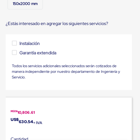
Diablito
150x2000 mm
de
carga
Diablito
¿Estás interesado en agregar los siguientes servicios?
eléctrico
Diablito
manual
Plataformas
Instalación
de
carga
Garantía extendida
Jaulas
de
Todos los servicios adicionales seleccionados serán cotizados de
Distribución
manera independiente por nuestro departamento de Ingeniería y
Ultima
Servicio.
Milla
Dollies
para
Charolas
Plásticas
Contenedores
MXN
10,806.61
Metálicos
Colapsables
US$
630.54
+ IVA
Jaulas
de
Distribución
Cantidad