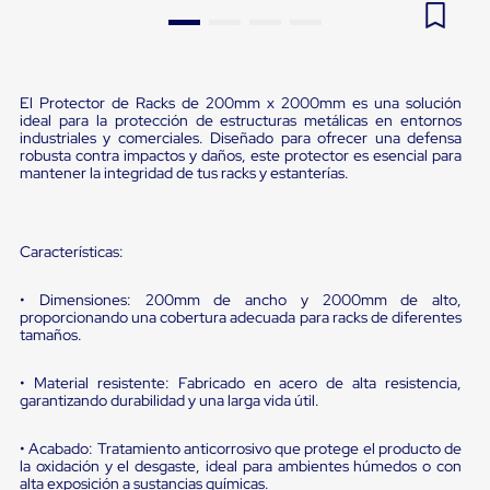
Pestañas
9
.
flejadora
de
Borde
10
.
playo manual
de
andén
El Protector de Racks de 200mm x 2000mm es una solución
Pestañas
ideal para la protección de estructuras metálicas en entornos
de
industriales y comerciales. Diseñado para ofrecer una defensa
Borde
robusta contra impactos y daños, este protector es esencial para
mantener la integridad de tus racks y estanterías.
de
andén
Mecánicas
Pestañas
Características:
de
Borde
de
• Dimensiones: 200mm de ancho y 2000mm de alto,
andén
proporcionando una cobertura adecuada para racks de diferentes
Hidráulicas
tamaños.
Rampas
de
• Material resistente: Fabricado en acero de alta resistencia,
patio
garantizando durabilidad y una larga vida útil.
portátiles
Rampas
• Acabado: Tratamiento anticorrosivo que protege el producto de
de
la oxidación y el desgaste, ideal para ambientes húmedos o con
patio
alta exposición a sustancias químicas.