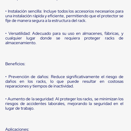
portátiles
de
Cargas
• Instalación sencilla: Incluye todos los accesorios necesarios para
Convencionales
una instalación rápida y eficiente, permitiendo que el protector se
fije de manera segura a la estructura del rack.
Sellos
para
Puertas
• Versatilidad: Adecuado para su uso en almacenes, fábricas, y
de
cualquier lugar donde se requiera proteger racks de
andén
almacenamiento.
Sellos
de
Cabezal
Fijo
Beneficios:
Sellos
de
• Prevención de daños: Reduce significativamente el riesgo de
Cabezal
daños en los racks, lo que puede resultar en costosas
Colgante
reparaciones y tiempos de inactividad.
Cortina
Retenedores
• Aumento de la seguridad: Al proteger los racks, se minimizan los
de
riesgos de accidentes laborales, mejorando la seguridad en el
andén
lugar de trabajo.
Retenedores
de
andén
con
Aplicaciones: