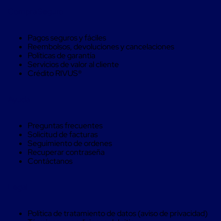
Máquinas
Compra Seguro
de
Plato
Giratorio
Pagos seguros y fáciles
para
Reembolsos, devoluciones y cancelaciones
Película
Políticas de garantía
Automática
Servicios de valor al cliente
Máquina
Crédito RIVUS®
de
Brazo
Giratorio
Ayuda
para
Película
Automática
Preguntas frecuentes
Robots
Solicitud de facturas
de
Seguimiento de ordenes
emplayes
Recuperar contraseña
Robots
Contáctanos
de
emplayes
Automáticos
Legal
Robots
de
emplayes
Política de tratamiento de datos (aviso de privacidad)
móvil