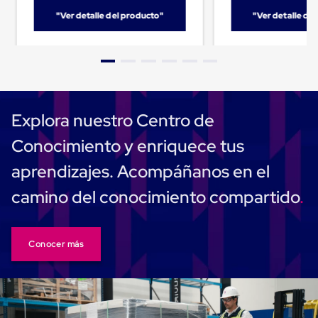
Carton
"Ver detalle del producto"
"Ver detalle de
Corrugado
Freezer
Spacers
Separador
para
Congelación
Estandar
Separador
Explora nuestro Centro de
para
Congelación
Conocimiento y enriquece tus
Ultra
Flujo
aprendizajes. Acompáñanos en el
Cintas
protectoras
camino del conocimiento compartido
Cintas
adhesivas
Cinta
de
Conocer más
Tela
Cinta
para
Ductos
y
Tuberias