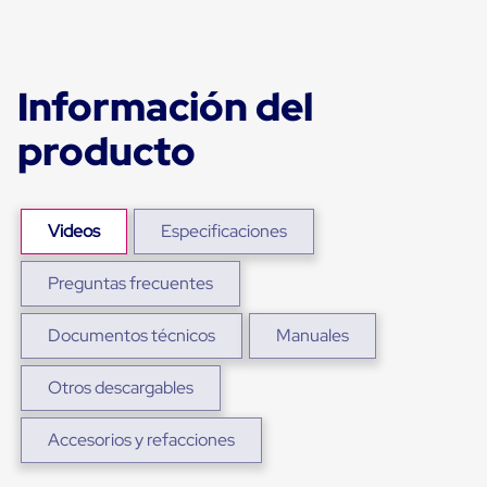
para
Emplayar
Preestirado
Pelicula
Plastica
Información del
Stretch
Hood
producto
Manejo
de
carga
sin
tarimas
Videos
Especificaciones
Slip
Sheet
Preguntas frecuentes
Slip
Sheet
de
Documentos técnicos
Manuales
Plastico
Slip
Sheet
Otros descargables
de
Carton
Accesorios y refacciones
Tarimas
Tarimas
de