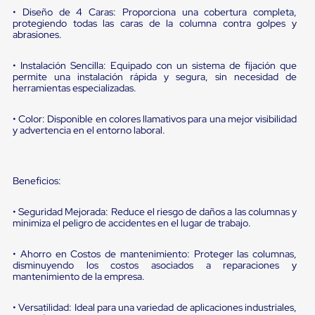
portátiles
• Diseño de 4 Caras: Proporciona una cobertura completa,
de
protegiendo todas las caras de la columna contra golpes y
Cargas
abrasiones.
Convencionales
Sellos
para
• Instalación Sencilla: Equipado con un sistema de fijación que
Puertas
permite una instalación rápida y segura, sin necesidad de
herramientas especializadas.
de
andén
Sellos
• Color: Disponible en colores llamativos para una mejor visibilidad
de
y advertencia en el entorno laboral.
Cabezal
Fijo
Sellos
de
Beneficios:
Cabezal
Colgante
• Seguridad Mejorada: Reduce el riesgo de daños a las columnas y
Cortina
minimiza el peligro de accidentes en el lugar de trabajo.
Retenedores
de
andén
• Ahorro en Costos de mantenimiento: Proteger las columnas,
disminuyendo los costos asociados a reparaciones y
Retenedores
mantenimiento de la empresa.
de
andén
con
• Versatilidad: Ideal para una variedad de aplicaciones industriales,