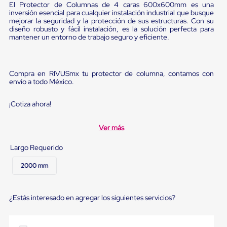
Diablito
El Protector de Columnas de 4 caras 600x600mm es una
de
inversión esencial para cualquier instalación industrial que busque
carga
mejorar la seguridad y la protección de sus estructuras. Con su
diseño robusto y fácil instalación, es la solución perfecta para
Diablito
mantener un entorno de trabajo seguro y eficiente.
eléctrico
Diablito
manual
Plataformas
Compra en RIVUSmx tu protector de columna, contamos con
de
envío a todo México.
carga
Jaulas
de
¡Cotiza ahora!
Distribución
Ultima
Ver más
Milla
Dollies
Largo Requerido
para
Charolas
Plásticas
2000 mm
Contenedores
Metálicos
Colapsables
¿Estás interesado en agregar los siguientes servicios?
Jaulas
de
Distribución