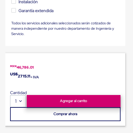
Ultima
Instalación
Milla
Garantía extendida
Anti-
Robo
Hormiga
Todos los servicios adicionales seleccionados serán cotizados de
Estanterías
manera independiente por nuestro departamento de Ingeniería y
Móviles
Servicio.
MRO
Distribución
Equipos
Móviles
Diablitos
de
MXN
46,786.01
carga
US$
2715.11
Empaque
+ IVA
y
Embalaje
Playo
Cantidad
Emplaye
1
Agregar al carrito
Stretch
Film
Automatico
Comprar ahora
Emplaye
Manual
Plastico