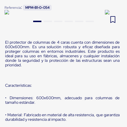
Pestañas
:
9
.
flejadora
Referencia
MPM-B1-0-054
de
Borde
10
.
slip sheet
de
andén
Pestañas
de
Borde
El protector de columnas de 4 caras cuenta con dimensiones de
de
600x600mm. Es una solución robusta y eficaz diseñada para
andén
proteger columnas en entornos industriales. Este producto es
Mecánicas
ideal para su uso en fábricas, almacenes y cualquier instalación
donde la seguridad y la protección de las estructuras sean una
Pestañas
prioridad.
de
Borde
de
andén
Características:
Hidráulicas
Rampas
de
• Dimensiones: 600x600mm, adecuado para columnas de
patio
tamaño estándar.
portátiles
Rampas
• Material: Fabricado en material de alta resistencia, que garantiza
de
durabilidad y resistencia al impacto.
patio