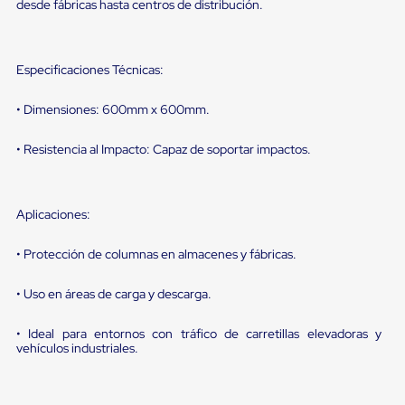
sistema
desde fábricas hasta centros de distribución.
de
retención
de
ruedas
Especificaciones Técnicas:
Retenedores
de
• Dimensiones: 600mm x 600mm.
andén
Automáticos
Retenedores
• Resistencia al Impacto: Capaz de soportar impactos.
de
Andén
Multi
Transportes
Aplicaciones:
Controles
de
• Protección de columnas en almacenes y fábricas.
Muelle/Andén
Controles
• Uso en áreas de carga y descarga.
de
Muelle/Andén
Básico
• Ideal para entornos con tráfico de carretillas elevadoras y
Controles
vehículos industriales.
de
Muelle/Andén
Integral