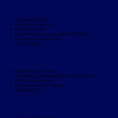
Soluciones
Sobre RIVUS®
de
sujeción
de
¿Quienes Somos?
carga
¡Trabaja con nosotros!
Fleje
Guía de marcas
compuesto
Conviértete en un proveedor verificado
de
Centro de conocimiento
alta
Inversionistas
resistencia
Fleje
de
Compra Seguro
cordón
de
poliéster
Pagos seguros y fáciles
fusionado
Reembolsos, devoluciones y cancelaciones
Fleje
Políticas de garantía
de
Servicios de valor al cliente
poliéster
Crédito RIVUS®
tejido
de
alta
Ayuda
resistencia
Gancho
para