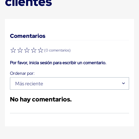
clientes
Carton
Plastico
Esquineros
de
Carton
Esquineros
Comentarios
Plasticos
Soluciones
de
☆
☆
☆
☆
☆
(0 comentarios)
Embalaje
Tiersheet
Por favor, inicia sesión para escribir un comentario.
Layer
Pad
Plastico
Laminas
Más reciente
de
Carton
No hay comentarios.
Tiersheet
Hojas
de
Carton
Anti
Deslizamiento
Separador
de