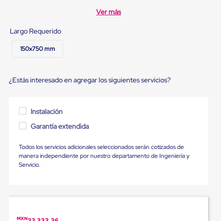
Diablito
de
Ver más
carga
Diablito
Largo Requerido
eléctrico
Diablito
150x750 mm
manual
Plataformas
de
¿Estás interesado en agregar los siguientes servicios?
carga
Jaulas
de
Distribución
Instalación
Ultima
Milla
Garantía extendida
Dollies
para
Todos los servicios adicionales seleccionados serán cotizados de
Charolas
manera independiente por nuestro departamento de Ingeniería y
Plásticas
Servicio.
Contenedores
Metálicos
Colapsables
Jaulas
de
Distribución
MXN
33,333.36