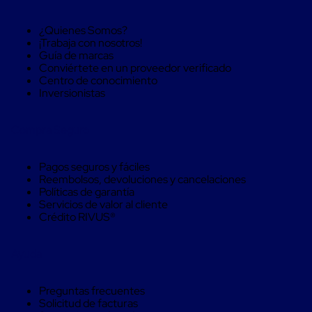
Soluciones
de
¿Quienes Somos?
sujeción
¡Trabaja con nosotros!
de
Guía de marcas
carga
Conviértete en un proveedor verificado
Fleje
Centro de conocimiento
compuesto
Inversionistas
de
alta
resistencia
Compra Seguro
Fleje
de
cordón
Pagos seguros y fáciles
de
Reembolsos, devoluciones y cancelaciones
poliéster
Políticas de garantía
fusionado
Servicios de valor al cliente
Fleje
Crédito RIVUS®
de
poliéster
tejido
Ayuda
de
alta
resistencia
Preguntas frecuentes
Gancho
Solicitud de facturas
para