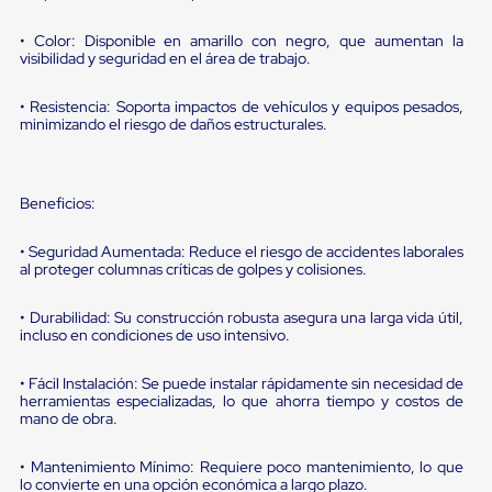
portátiles
de
Cargas
• Color: Disponible en amarillo con negro, que aumentan la
visibilidad y seguridad en el área de trabajo.
Convencionales
Sellos
para
• Resistencia: Soporta impactos de vehículos y equipos pesados,
Puertas
minimizando el riesgo de daños estructurales.
de
andén
Sellos
de
Beneficios:
Cabezal
Fijo
• Seguridad Aumentada: Reduce el riesgo de accidentes laborales
Sellos
al proteger columnas críticas de golpes y colisiones.
de
Cabezal
Colgante
• Durabilidad: Su construcción robusta asegura una larga vida útil,
incluso en condiciones de uso intensivo.
Cortina
Retenedores
de
• Fácil Instalación: Se puede instalar rápidamente sin necesidad de
andén
herramientas especializadas, lo que ahorra tiempo y costos de
Retenedores
mano de obra.
de
andén
• Mantenimiento Mínimo: Requiere poco mantenimiento, lo que
con
lo convierte en una opción económica a largo plazo.