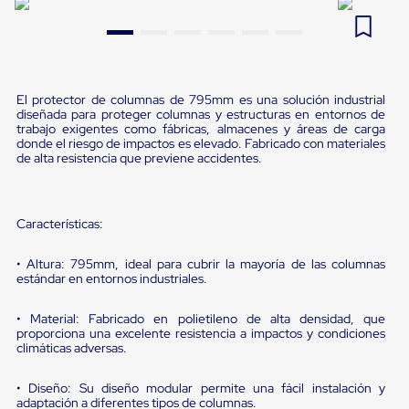
Pestañas
9
.
flejadora
de
Borde
10
.
cámara cph
de
andén
Pestañas
El protector de columnas de 795mm es una solución industrial
de
diseñada para proteger columnas y estructuras en entornos de
trabajo exigentes como fábricas, almacenes y áreas de carga
Borde
donde el riesgo de impactos es elevado. Fabricado con materiales
de
de alta resistencia que previene accidentes.
andén
Mecánicas
Pestañas
de
Características:
Borde
de
andén
• Altura: 795mm, ideal para cubrir la mayoría de las columnas
Hidráulicas
estándar en entornos industriales.
Rampas
de
• Material: Fabricado en polietileno de alta densidad, que
patio
proporciona una excelente resistencia a impactos y condiciones
portátiles
climáticas adversas.
Rampas
de
• Diseño: Su diseño modular permite una fácil instalación y
patio
adaptación a diferentes tipos de columnas.