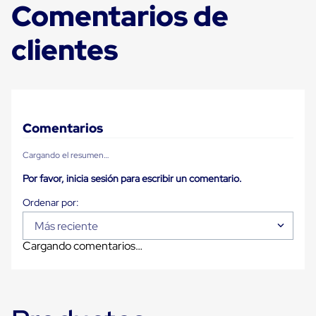
Comentarios de
Carton
Plastico
Esquineros
clientes
de
Carton
Esquineros
Plasticos
Soluciones
de
Embalaje
Comentarios
Tiersheet
Layer
Cargando el resumen…
Pad
Plastico
Por favor, inicia sesión para escribir un comentario.
Laminas
de
Carton
Tiersheet
Más reciente
Hojas
Cargando comentarios…
de
Carton
Anti
Deslizamiento
Separador
de