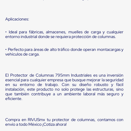
sistema
de
retención
de
Aplicaciones:
ruedas
Retenedores
• Ideal para fábricas, almacenes, muelles de carga y cualquier
de
entorno industrial donde se requiera protección de columnas.
andén
Automáticos
Retenedores
• Perfecto para áreas de alto tráfico donde operan montacargas y
de
vehículos de carga.
Andén
Multi
Transportes
Controles
El Protector de Columnas 795mm Industriales es una inversión
de
esencial para cualquier empresa que busque mejorar la seguridad
en su entorno de trabajo. Con su diseño robusto y fácil
Muelle/Andén
instalación, este producto no solo protege las estructuras, sino
Controles
que también contribuye a un ambiente laboral más seguro y
de
eficiente.
Muelle/Andén
Básico
Controles
de
Compra en RIVUSmx tu protector de columnas, contamos con
Muelle/Andén
envío a todo México ¡Cotiza ahora!
Integral