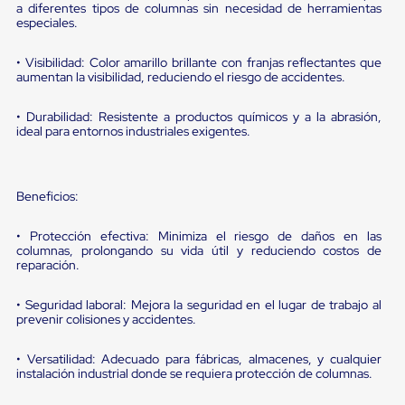
portátiles
a diferentes tipos de columnas sin necesidad de herramientas
de
especiales.
Cargas
Convencionales
• Visibilidad: Color amarillo brillante con franjas reflectantes que
Sellos
aumentan la visibilidad, reduciendo el riesgo de accidentes.
para
Puertas
de
• Durabilidad: Resistente a productos químicos y a la abrasión,
andén
ideal para entornos industriales exigentes.
Sellos
de
Cabezal
Fijo
Beneficios:
Sellos
de
• Protección efectiva: Minimiza el riesgo de daños en las
Cabezal
columnas, prolongando su vida útil y reduciendo costos de
Colgante
reparación.
Cortina
Retenedores
• Seguridad laboral: Mejora la seguridad en el lugar de trabajo al
de
prevenir colisiones y accidentes.
andén
Retenedores
de
• Versatilidad: Adecuado para fábricas, almacenes, y cualquier
instalación industrial donde se requiera protección de columnas.
andén
con