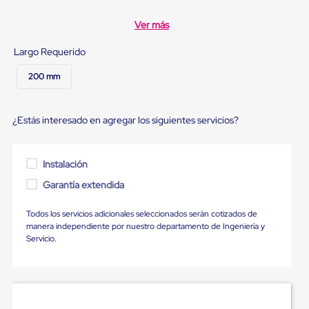
Diablito
de
Ver más
carga
Diablito
Largo Requerido
eléctrico
Diablito
manual
200 mm
Plataformas
de
carga
¿Estás interesado en agregar los siguientes servicios?
Jaulas
de
Distribución
Ultima
Instalación
Milla
Garantía extendida
Dollies
para
Charolas
Todos los servicios adicionales seleccionados serán cotizados de
Plásticas
manera independiente por nuestro departamento de Ingeniería y
Contenedores
Servicio.
Metálicos
Colapsables
Jaulas
de
Distribución