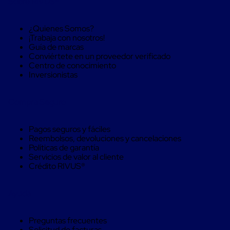
Sobre RIVUS®
Soluciones
de
sujeción
¿Quienes Somos?
de
¡Trabaja con nosotros!
carga
Guía de marcas
Fleje
Conviértete en un proveedor verificado
compuesto
Centro de conocimiento
de
Inversionistas
alta
resistencia
Fleje
Compra Seguro
de
cordón
de
Pagos seguros y fáciles
poliéster
Reembolsos, devoluciones y cancelaciones
fusionado
Políticas de garantía
Fleje
Servicios de valor al cliente
de
Crédito RIVUS®
poliéster
tejido
de
Ayuda
alta
resistencia
Gancho
Preguntas frecuentes
para
Solicitud de facturas