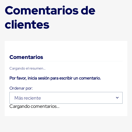
Carton
Comentarios de
Plastico
Esquineros
de
clientes
Carton
Esquineros
Plasticos
Soluciones
de
Embalaje
Tiersheet
Comentarios
Layer
Pad
Cargando el resumen…
Plastico
Laminas
Por favor, inicia sesión para escribir un comentario.
de
Carton
Tiersheet
Más reciente
Hojas
de
Cargando comentarios…
Carton
Anti
Deslizamiento
Separador
de