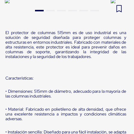
Pestañas
9
.
flejadora
de
Borde
10
.
slip sheet
de
andén
Pestañas
El protector de columnas 515mm es de uso industrial es una
de
solución de seguridad diseñada para proteger columnas y
estructuras en entornos industriales. Fabricado con materiales de
Borde
alta resistencia, este protector es ideal para prevenir daños en
de
columnas de soporte, garantizando la integridad de las
andén
instalaciones y la seguridad de los trabajadores.
Mecánicas
Pestañas
de
Borde
Características:
de
andén
Hidráulicas
• Dimensiones: 515mm de diámetro, adecuado para la mayoría de
las columnas industriales.
Rampas
de
patio
• Material: Fabricado en polietileno de alta densidad, que ofrece
portátiles
una excelente resistencia a impactos y condiciones climáticas
Rampas
adversas.
de
patio
• Instalación sencilla: Diseñado para una fácil instalación, se adapta