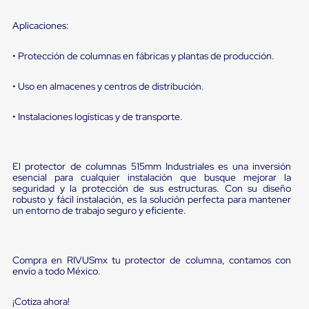
sistema
de
Aplicaciones:
retención
de
ruedas
• Protección de columnas en fábricas y plantas de producción.
Retenedores
de
• Uso en almacenes y centros de distribución.
andén
Automáticos
Retenedores
• Instalaciones logísticas y de transporte.
de
Andén
Multi
Transportes
El protector de columnas 515mm Industriales es una inversión
Controles
esencial para cualquier instalación que busque mejorar la
de
seguridad y la protección de sus estructuras. Con su diseño
robusto y fácil instalación, es la solución perfecta para mantener
Muelle/Andén
un entorno de trabajo seguro y eficiente.
Controles
de
Muelle/Andén
Básico
Compra en RIVUSmx tu protector de columna, contamos con
Controles
envío a todo México.
de
Muelle/Andén
Integral
¡Cotiza ahora!