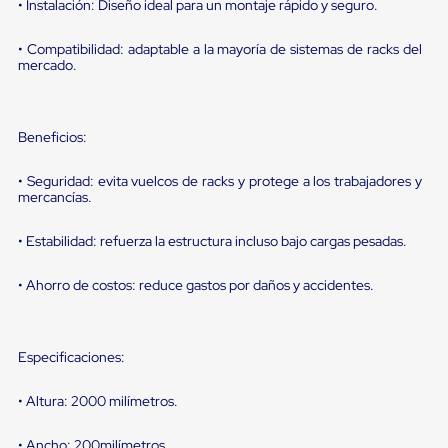
portátiles
• Instalación: Diseño ideal para un montaje rápido y seguro.
de
Cargas
• Compatibilidad: adaptable a la mayoría de sistemas de racks del
Convencionales
mercado.
Sellos
para
Puertas
de
Beneficios:
andén
Sellos
de
• Seguridad: evita vuelcos de racks y protege a los trabajadores y
mercancías.
Cabezal
Fijo
Sellos
• Estabilidad: refuerza la estructura incluso bajo cargas pesadas.
de
Cabezal
• Ahorro de costos: reduce gastos por daños y accidentes.
Colgante
Cortina
Retenedores
de
Especificaciones:
andén
Retenedores
de
• Altura: 2000 milímetros.
andén
con
• Ancho: 200milímetros.