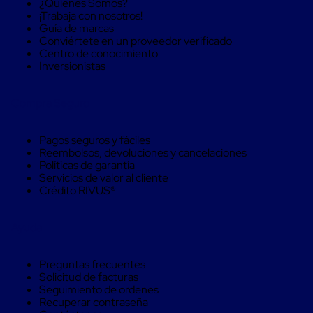
¿Quienes Somos?
Máquinas
¡Trabaja con nosotros!
de
Guía de marcas
Plato
Conviértete en un proveedor verificado
Giratorio
Centro de conocimiento
para
Inversionistas
Película
Automática
Máquina
Compra Seguro
de
Brazo
Giratorio
Pagos seguros y fáciles
para
Reembolsos, devoluciones y cancelaciones
Película
Políticas de garantía
Automática
Servicios de valor al cliente
Robots
Crédito RIVUS®
de
emplayes
Robots
Ayuda
de
emplayes
Automáticos
Preguntas frecuentes
Robots
Solicitud de facturas
de
Seguimiento de ordenes
emplayes
Recuperar contraseña
móvil