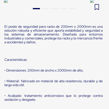
Pestañas
9
.
emplayadora plato giratorio
de
Borde
10
.
flejadora
de
andén
Pestañas
El poste de seguridad para racks de 200mm x 2000mm es una
de
solución robusta y eficiente que aporta estabilidad y seguridad a
los sistemas de almacenamiento. Diseñado para entornos
Borde
industriales y comerciales, protege los racks y la mercancía frente
de
a accidentes y daños.
andén
Mecánicas
Pestañas
de
Características:
Borde
de
andén
• Dimensiones: 200mm de ancho x 2000mm de alto.
Hidráulicas
Rampas
• Material: fabricado en material de alta resistencia, durable y de
de
larga vida útil.
patio
portátiles
• Acabado: tratamiento anticorrosivo que lo protege contra
Rampas
oxidación y desgaste.
de
patio