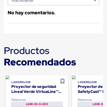
Más reciente
Carton
Plastico
Esquineros
No hay comentarios.
de
Carton
Esquineros
Plasticos
Soluciones
de
Embalaje
Tiersheet
Productos
Layer
Pad
Recomendados
Plastico
Laminas
de
Carton
Tiersheet
Hojas
LASERGLOW
LASERGLOW
de
Proyector de seguridad
Proyector de s
Carton
Lineal Verde VirtuaLine™
SafetyCast™ Le
Anti
PRO
estándar 80W
Deslizamiento
Referencia:
Referencia:
Separador
LGW-S1-0-003
LGW-S1-0
de