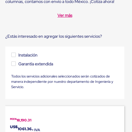
Diablito
columnas, contamos con envío a todo México. ¡Cotiza ahora!
de
carga
Ver más
Diablito
eléctrico
Diablito
manual
¿Estás interesado en agregar los siguientes servicios?
Plataformas
de
carga
Jaulas
Instalación
de
Garantía extendida
Distribución
Ultima
Milla
Todos los servicios adicionales seleccionados serán cotizados de
Dollies
manera independiente por nuestro departamento de Ingeniería y
para
Servicio.
Charolas
Plásticas
Contenedores
Metálicos
Colapsables
Jaulas
MXN
18,190.31
de
US$
Distribución
1061.36
+ IVA