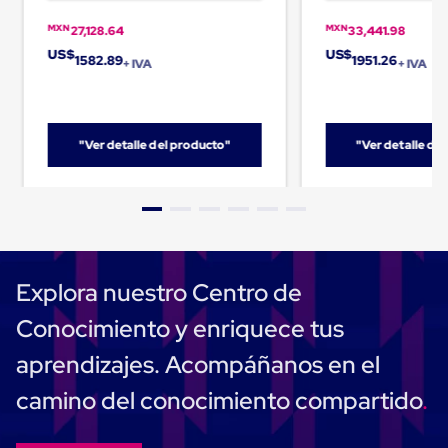
Carton
MXN
MXN
Corrugado
27,128.64
33,441.98
Freezer
US$
US$
1582.89
1951.26
+ IVA
+ IVA
Spacers
Separador
para
Congelación
Estandar
"Ver detalle del producto"
"Ver detalle de
Separador
para
Congelación
Ultra
Flujo
Cintas
protectoras
Cintas
Explora nuestro Centro de
adhesivas
Cinta
Conocimiento y enriquece tus
de
Tela
aprendizajes. Acompáñanos en el
Cinta
para
camino del conocimiento compartido
Ductos
y
Tuberias