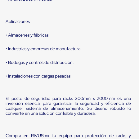
sistema
de
retención
de
Aplicaciones
ruedas
Retenedores
de
• Almacenes y fábricas.
andén
Automáticos
• Industrias y empresas de manufactura.
Retenedores
de
Andén
• Bodegas y centros de distribución.
Multi
Transportes
• Instalaciones con cargas pesadas
Controles
de
Muelle/Andén
Controles
El poste de seguridad para racks 200mm x 2000mm es una
de
inversión esencial para garantizar la seguridad y eficiencia de
Muelle/Andén
cualquier sistema de almacenamiento. Su diseño robusto lo
Básico
convierte en una solución confiable y duradera.
Controles
de
Muelle/Andén
Integral
Compra en RIVUSmx tu equipo para protección de racks y