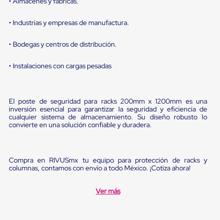
• Almacenes y fábricas.
Diablito
de
carga
• Industrias y empresas de manufactura.
Diablito
eléctrico
• Bodegas y centros de distribución.
Diablito
manual
Plataformas
• Instalaciones con cargas pesadas
de
carga
Jaulas
de
El poste de seguridad para racks 200mm x 1200mm es una
Distribución
inversión esencial para garantizar la seguridad y eficiencia de
Ultima
cualquier sistema de almacenamiento. Su diseño robusto lo
convierte en una solución confiable y duradera.
Milla
Dollies
para
Charolas
Compra en RIVUSmx tu equipo para protección de racks y
Plásticas
columnas, contamos con envío a todo México. ¡Cotiza ahora!
Contenedores
Metálicos
Colapsables
Ver más
Jaulas
de
Distribución