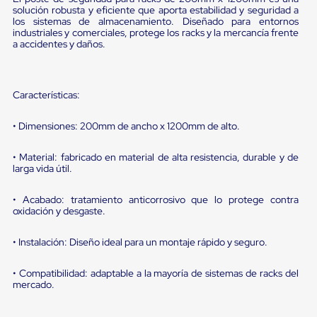
portátiles
solución robusta y eficiente que aporta estabilidad y seguridad a
de
los sistemas de almacenamiento. Diseñado para entornos
Cargas
industriales y comerciales, protege los racks y la mercancía frente
Convencionales
a accidentes y daños.
Sellos
para
Puertas
de
Características:
andén
Sellos
• Dimensiones: 200mm de ancho x 1200mm de alto.
de
Cabezal
Fijo
• Material: fabricado en material de alta resistencia, durable y de
Sellos
larga vida útil.
de
Cabezal
• Acabado: tratamiento anticorrosivo que lo protege contra
Colgante
oxidación y desgaste.
Cortina
Retenedores
de
• Instalación: Diseño ideal para un montaje rápido y seguro.
andén
Retenedores
• Compatibilidad: adaptable a la mayoría de sistemas de racks del
de
mercado.
andén
con