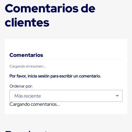
Comentarios de
Carton
Plastico
Esquineros
clientes
de
Carton
Esquineros
Plasticos
Soluciones
de
Embalaje
Comentarios
Tiersheet
Layer
Cargando el resumen…
Pad
Plastico
Por favor, inicia sesión para escribir un comentario.
Laminas
de
Carton
Tiersheet
Más reciente
Hojas
Cargando comentarios…
de
Carton
Anti
Deslizamiento
Separador
de