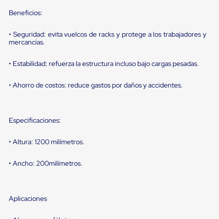
sistema
de
Beneficios:
retención
de
• Seguridad: evita vuelcos de racks y protege a los trabajadores y
ruedas
mercancías.
Retenedores
de
andén
• Estabilidad: refuerza la estructura incluso bajo cargas pesadas.
Automáticos
Retenedores
• Ahorro de costos: reduce gastos por daños y accidentes.
de
Andén
Multi
Transportes
Especificaciones:
Controles
de
Muelle/Andén
• Altura: 1200 milímetros.
Controles
de
• Ancho: 200milímetros.
Muelle/Andén
Básico
Controles
de
Aplicaciones
Muelle/Andén
Integral