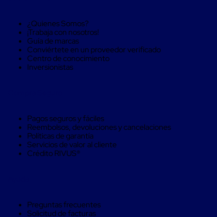
Soluciones
de
sujeción
¿Quienes Somos?
de
¡Trabaja con nosotros!
carga
Guía de marcas
Fleje
Conviértete en un proveedor verificado
compuesto
Centro de conocimiento
de
Inversionistas
alta
resistencia
Fleje
Compra Seguro
de
cordón
Pagos seguros y fáciles
de
Reembolsos, devoluciones y cancelaciones
poliéster
Políticas de garantía
fusionado
Servicios de valor al cliente
Fleje
Crédito RIVUS®
de
poliéster
tejido
Ayuda
de
alta
resistencia
Preguntas frecuentes
Gancho
Solicitud de facturas
para