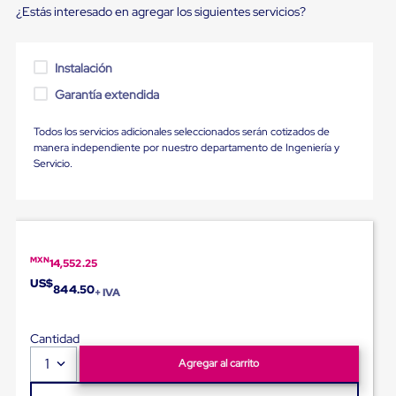
Ultima
¿Estás interesado en agregar los siguientes servicios?
Milla
Anti-
Robo
Instalación
Hormiga
Estanterías
Garantía extendida
Móviles
MRO
Distribución
Todos los servicios adicionales seleccionados serán cotizados de
Equipos
manera independiente por nuestro departamento de Ingeniería y
Móviles
Servicio.
Diablitos
de
carga
Empaque
y
Embalaje
MXN
14,552.25
Playo
US$
844.50
Emplaye
+ IVA
Stretch
Film
Cantidad
Automatico
Emplaye
1
Agregar al carrito
Manual
Plastico