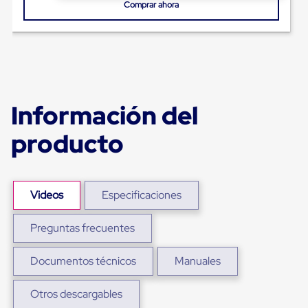
para
Comprar ahora
Emplayar
Preestirado
Pelicula
Plastica
Stretch
Hood
Manejo
de
Información del
carga
sin
producto
tarimas
Slip
Sheet
Slip
Sheet
Videos
Especificaciones
de
Plastico
Preguntas frecuentes
Slip
Sheet
de
Documentos técnicos
Manuales
Carton
Tarimas
Tarimas
Otros descargables
de