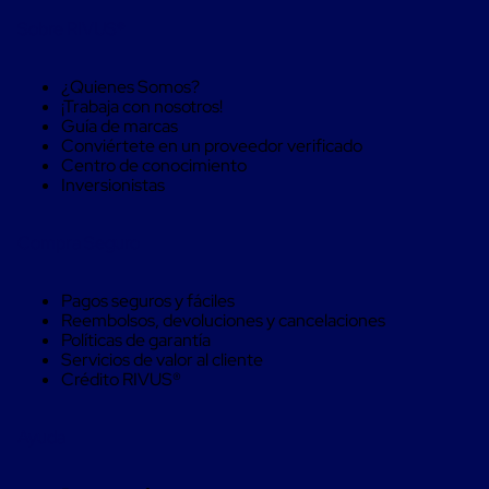
Soluciones
Sobre RIVUS®
de
sujeción
de
¿Quienes Somos?
carga
¡Trabaja con nosotros!
Fleje
Guía de marcas
compuesto
Conviértete en un proveedor verificado
de
Centro de conocimiento
alta
Inversionistas
resistencia
Fleje
de
Compra Seguro
cordón
de
poliéster
Pagos seguros y fáciles
fusionado
Reembolsos, devoluciones y cancelaciones
Fleje
Políticas de garantía
de
Servicios de valor al cliente
poliéster
Crédito RIVUS®
tejido
de
alta
Ayuda
resistencia
Gancho
para