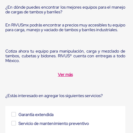
Ultima
Milla
¿En dónde puedes encontrar los mejores equipos para el manejo
de cargas de tambos y barriles?
Anti-
Robo
Hormiga
En RIVUSmx podrás encontrar a precios muy accesibles tu equipo
Estanterías
para carga, manejo y vaciado de tambos y barriles industriales.
Móviles
MRO
Distribución
Equipos
Cotiza ahora tu equipo para manipulación, carga y mezclado de
Móviles
tambos, cubetas y bidones. RIVUS® cuenta con entregas a todo
Diablitos
México.
de
carga
Ver más
Empaque
y
Embalaje
Playo
¿Estás interesado en agregar los siguientes servicios?
Emplaye
Stretch
Film
Automatico
Garantía extendida
Emplaye
Servicio de mantenimiento preventivo
Manual
Plastico