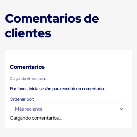
Carton
Plastico
Comentarios de
Esquineros
de
Carton
clientes
Esquineros
Plasticos
Soluciones
de
Embalaje
Tiersheet
Layer
Comentarios
Pad
Plastico
Cargando el resumen…
Laminas
de
Por favor, inicia sesión para escribir un comentario.
Carton
Tiersheet
Hojas
de
Más reciente
Carton
Cargando comentarios…
Anti
Deslizamiento
Separador
de