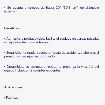
sistema
de
• Se adapta a tambos de hasta 20" (50.8 cm) de diámetro
retención
exterior.
de
ruedas
Retenedores
de
Beneficios:
andén
Automáticos
Retenedores
• Aumenta la productividad: facilita el traslado de cargas pesadas
y mejora los tiempos de trabajo.
de
Andén
Multi
• Seguridad mejorada: reduce el riesgo de accidentes laborales al
Transportes
permitir un manejo más controlado.
Controles
de
• Durabilidad: su estructura resistente prolonga la vida útil del
Muelle/Andén
equipo incluso en ambientes exigentes.
Controles
de
Muelle/Andén
Básico
Aplicaciones:
Controles
de
Muelle/Andén
• Fábricas
Integral