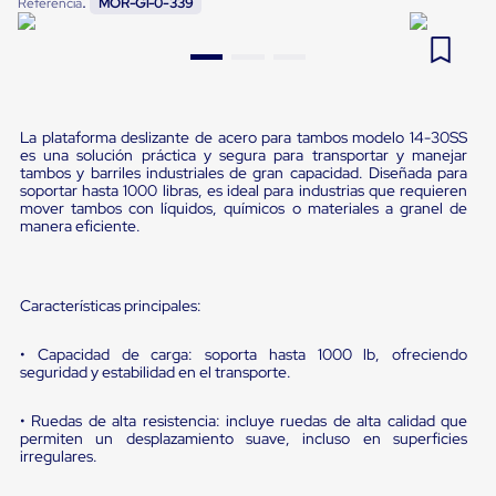
:
Referencia
MOR-G1-0-339
Pestañas
9
.
flejadora
de
Borde
10
.
slip sheet
de
andén
Pestañas
de
La plataforma deslizante de acero para tambos modelo 14-30SS
es una solución práctica y segura para transportar y manejar
Borde
tambos y barriles industriales de gran capacidad. Diseñada para
de
soportar hasta 1000 libras, es ideal para industrias que requieren
andén
mover tambos con líquidos, químicos o materiales a granel de
Mecánicas
manera eficiente.
Pestañas
de
Borde
de
Características principales:
andén
Hidráulicas
• Capacidad de carga: soporta hasta 1000 lb, ofreciendo
Rampas
seguridad y estabilidad en el transporte.
de
patio
portátiles
• Ruedas de alta resistencia: incluye ruedas de alta calidad que
Rampas
permiten un desplazamiento suave, incluso en superficies
de
irregulares.
patio