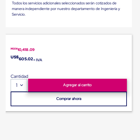
para
Todos los servicios adicionales seleccionados serán cotizados de
Emplayar
manera independiente por nuestro departamento de Ingeniería y
Preestirado
Servicio.
Pelicula
Plastica
Stretch
Hood
Manejo
de
MXN
10,418.09
carga
US$
sin
605.02
+ IVA
tarimas
Slip
Sheet
Cantidad
Slip
1
Agregar al carrito
Sheet
de
Plastico
Comprar ahora
Slip
Sheet
de
Carton
Tarimas
Tarimas
de