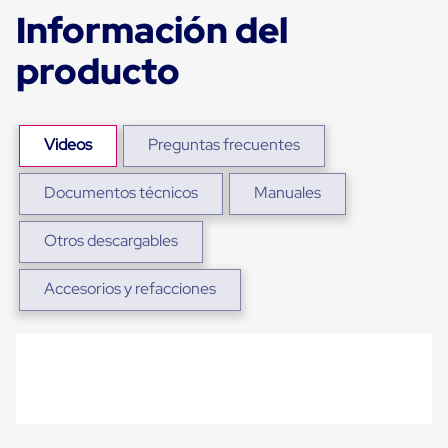
Plastico
Información del
Tarimas
de
producto
Plastico
para
Buenas
Prácticas
de
Videos
Preguntas frecuentes
Manufactura
Tarimas
de
Documentos técnicos
Manuales
Plastico
para
Otros descargables
Exportación
Tarimas
de
Accesorios y refacciones
Plastico
Rackeables
Tarimas
de
Plastico
Multiusos
Esquineros
Angulos
de