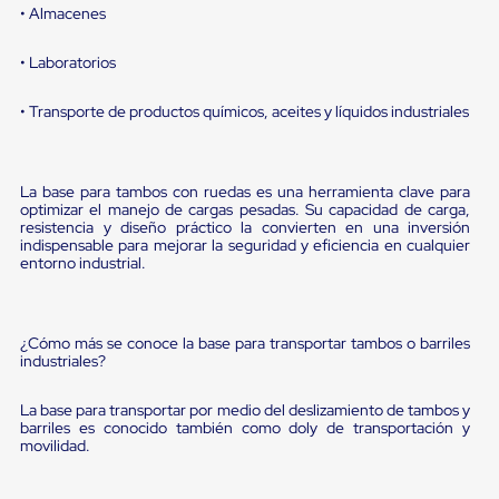
Diablito
• Almacenes
de
carga
• Laboratorios
Diablito
eléctrico
Diablito
• Transporte de productos químicos, aceites y líquidos industriales
manual
Plataformas
de
carga
La base para tambos con ruedas es una herramienta clave para
Jaulas
optimizar el manejo de cargas pesadas. Su capacidad de carga,
de
resistencia y diseño práctico la convierten en una inversión
Distribución
indispensable para mejorar la seguridad y eficiencia en cualquier
entorno industrial.
Ultima
Milla
Dollies
para
¿Cómo más se conoce la base para transportar tambos o barriles
Charolas
industriales?
Plásticas
Contenedores
Metálicos
La base para transportar por medio del deslizamiento de tambos y
Colapsables
barriles es conocido también como doly de transportación y
Jaulas
movilidad.
de
Distribución