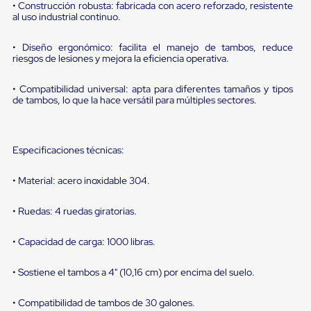
portátiles
• Construcción robusta: fabricada con acero reforzado, resistente
de
al uso industrial continuo.
Cargas
Convencionales
• Diseño ergonómico: facilita el manejo de tambos, reduce
Sellos
riesgos de lesiones y mejora la eficiencia operativa.
para
Puertas
de
• Compatibilidad universal: apta para diferentes tamaños y tipos
andén
de tambos, lo que la hace versátil para múltiples sectores.
Sellos
de
Cabezal
Fijo
Especificaciones técnicas:
Sellos
de
• Material: acero inoxidable 304.
Cabezal
Colgante
• Ruedas: 4 ruedas giratorias.
Cortina
Retenedores
de
• Capacidad de carga: 1000 libras.
andén
Retenedores
• Sostiene el tambos a 4" (10,16 cm) por encima del suelo.
de
andén
con
• Compatibilidad de tambos de 30 galones.