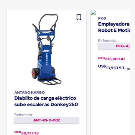
Carton
Plastico
Esquineros
PKG
de
Emplayadora au
Carton
Robot E Motio
Esquineros
Plasticos
Referencia:
Soluciones
PKG-A3-0
de
Embalaje
Tiersheet
MXN
238,809.42
Layer
US$
13,933.93
Pad
+ IVA
Plastico
Laminas
de
Carton
ANTANO KARGO
Tiersheet
Diablito de carga eléctrico
Hojas
sube escaleras Donkey250
de
Carton
Referencia:
Anti
ANT-B1-0-002
Deslizamiento
Separador
MXN
88,227.38
de