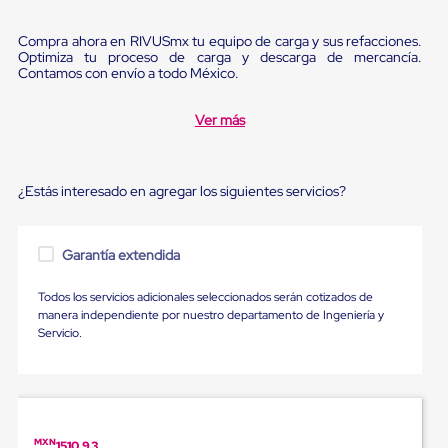
Diablito
de
carga
Compra ahora en RIVUSmx tu equipo de carga y sus refacciones.
Optimiza tu proceso de carga y descarga de mercancía.
Diablito
Contamos con envío a todo México.
eléctrico
Diablito
manual
Ver más
Plataformas
de
carga
Jaulas
¿Estás interesado en agregar los siguientes servicios?
de
Distribución
Ultima
Garantía extendida
Milla
Dollies
para
Todos los servicios adicionales seleccionados serán cotizados de
Charolas
manera independiente por nuestro departamento de Ingeniería y
Plásticas
Servicio.
Contenedores
Metálicos
Colapsables
Jaulas
de
Distribución
MXN
1510.93