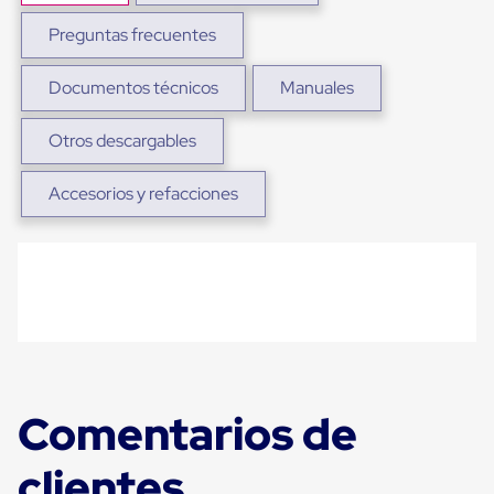
para
Emplayar
Preguntas frecuentes
Preestirado
Pelicula
Documentos técnicos
Manuales
Plastica
Stretch
Hood
Otros descargables
Manejo
de
carga
Accesorios y refacciones
sin
tarimas
Slip
Sheet
Slip
Sheet
de
Plastico
Slip
Sheet
de
Comentarios de
Carton
Tarimas
Tarimas
clientes
de