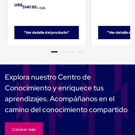
Carton
US$
5147.85
+ IVA
Corrugado
Freezer
Spacers
Separador
para
"Ver detalle del producto"
"Ver detalle de
Congelación
Estandar
Separador
para
Congelación
Ultra
Flujo
Cintas
Explora nuestro Centro de
protectoras
Cintas
Conocimiento y enriquece tus
adhesivas
Cinta
aprendizajes. Acompáñanos en el
de
Tela
camino del conocimiento compartido
Cinta
para
Ductos
y
Conocer más
Tuberias