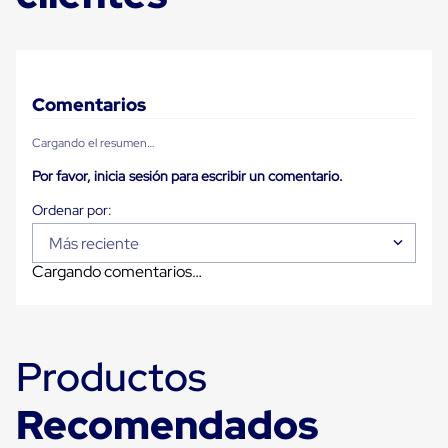
Plastico
Tarimas
de
Plastico
para
Buenas
Comentarios
Prácticas
de
Cargando el resumen…
Manufactura
Tarimas
Por favor, inicia sesión para escribir un comentario.
de
Plastico
para
Más reciente
Exportación
Tarimas
Cargando comentarios…
de
Plastico
Rackeables
Tarimas
de
Productos
Plastico
Multiusos
Esquineros
Recomendados
Angulos
de