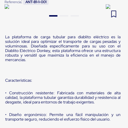
:
Referencia
ANT-B1-1-001
Pestañas
9
.
flejadora
de
Borde
10
.
cámara cph
de
andén
Pestañas
de
La plataforma de carga tubular para diablito eléctrico es la
Borde
solución ideal para optimizar el transporte de cargas pesadas y
de
voluminosas. Diseñada específicamente para su uso con el
Diablito Eléctrico Donkey, esta plataforma ofrece una estructura
andén
robusta y versátil que maximiza la eficiencia en el manejo de
Mecánicas
mercancías.
Pestañas
de
Borde
de
Características:
andén
Hidráulicas
Rampas
• Construcción resistente: Fabricada con materiales de alta
de
calidad, la plataforma tubular garantiza durabilidad y resistencia al
desgaste, ideal para entornos de trabajo exigentes.
patio
portátiles
Rampas
• Diseño ergonómico: Permite una fácil manipulación y un
de
transporte seguro, reduciendo el esfuerzo físico del usuario.
patio