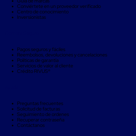
Guía de marcas
Máquinas
Conviértete en un proveedor verificado
de
Centro de conocimiento
Plato
Inversionistas
Giratorio
para
Película
Compra Seguro
Automática
Máquina
de
Pagos seguros y fáciles
Brazo
Reembolsos, devoluciones y cancelaciones
Giratorio
Políticas de garantía
para
Servicios de valor al cliente
Película
Crédito RIVUS®
Automática
Robots
de
Ayuda
emplayes
Robots
de
Preguntas frecuentes
emplayes
Solicitud de facturas
Automáticos
Seguimiento de ordenes
Robots
Recuperar contraseña
de
Contáctanos
emplayes
móvil