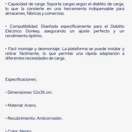
portátiles
• Capacidad de carga: Soporta cargas según el diablito de carga,
de
lo que la convierte en una herramienta indispensable para
Cargas
almacenes, fábricas y comercios.
Convencionales
Sellos
• Compatibilidad: Diseñada específicamente para el Diablito
para
Eléctrico Donkey, asegurando un ajuste perfecto y un
Puertas
rendimiento óptimo.
de
andén
Sellos
• Fácil montaje y desmontaje: La plataforma se puede instalar y
de
retirar fácilmente, lo que permite una rápida adaptación a
diferentes necesidades de carga.
Cabezal
Fijo
Sellos
de
Especificaciones:
Cabezal
Colgante
Cortina
• Dimensiones: 52x36 cm.
Retenedores
de
• Material: Acero.
andén
Retenedores
de
• Recubrimiento: Anticorrosión.
andén
con
• Color: Negro.