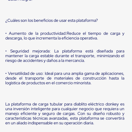
sistema
de
retención
de
¿Cuáles son los beneficios de usar esta plataforma?
ruedas
Retenedores
de
• Aumento de la productividad:Reduce el tiempo de carga y
andén
descarga, lo que incrementa la eficiencia operativa.
Automáticos
Retenedores
• Seguridad mejorada: La plataforma está diseñada para
de
mantener la carga estable durante el transporte, minimizando el
Andén
riesgo de accidentes y daños a la mercancía.
Multi
Transportes
• Versatilidad de uso: Ideal para una amplia gama de aplicaciones,
Controles
desde el transporte de materiales de construcción hasta la
de
logística de productos en el comercio minorista.
Muelle/Andén
Controles
de
Muelle/Andén
La plataforma de carga tubular para diablito eléctrico donkey es
Básico
una inversión inteligente para cualquier negocio que requiera un
Controles
manejo eficiente y seguro de cargas. Con su diseño robusto y
de
características técnicas avanzadas, esta plataforma se convertirá
Muelle/Andén
en un aliado indispensable en su operación diaria.
Integral