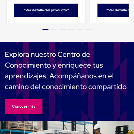
Carton
Corrugado
"Ver detalle del producto"
"Ver detalle de
Freezer
Spacers
Separador
para
Congelación
Estandar
Separador
Explora nuestro Centro de
para
Congelación
Conocimiento y enriquece tus
Ultra
Flujo
aprendizajes. Acompáñanos en el
Cintas
protectoras
camino del conocimiento compartido
Cintas
adhesivas
Cinta
de
Tela
Conocer más
Cinta
para
Ductos
y
Tuberias