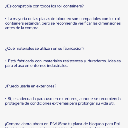
sistema
de
¿Es compatible con todos los roll containers?
retención
de
• La mayoría de las placas de bloqueo son compatibles con los roll
ruedas
containers estándar, pero se recomienda verificar las dimensiones
Retenedores
antes de la compra.
de
andén
Automáticos
Retenedores
¿Qué materiales se utilizan en su fabricación?
de
Andén
• Está fabricada con materiales resistentes y duraderos, ideales
Multi
para el uso en entornos industriales.
Transportes
Controles
de
Muelle/Andén
¿Puedo usarla en exteriores?
Controles
de
Muelle/Andén
• Sí, es adecuada para uso en exteriores, aunque se recomienda
protegerla de condiciones extremas para prolongar su vida útil.
Básico
Controles
de
Muelle/Andén
¡Compra ahora ahora en RIVUSmx tu placa de bloqueo para Roll
Integral