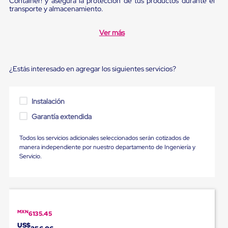
Container! y asegura la protección de tus productos durante el
Diablito
transporte y almacenamiento.
de
carga
Diablito
Ver más
eléctrico
Diablito
manual
Plataformas
¿Estás interesado en agregar los siguientes servicios?
de
carga
Jaulas
Instalación
de
Distribución
Garantía extendida
Ultima
Milla
Todos los servicios adicionales seleccionados serán cotizados de
Dollies
manera independiente por nuestro departamento de Ingeniería y
para
Servicio.
Charolas
Plásticas
Contenedores
Metálicos
Colapsables
Jaulas
de
MXN
6135.45
Distribución
US$