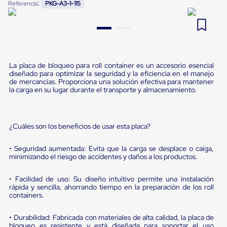
:
Referencia
PKG-A3-1-115
Pestañas
9
.
flejadora
de
Borde
10
.
slip sheet
de
andén
Pestañas
de
La placa de bloqueo para roll container es un accesorio esencial
Borde
diseñado para optimizar la seguridad y la eficiencia en el manejo
de
de mercancías. Proporciona una solución efectiva para mantener
la carga en su lugar durante el transporte y almacenamiento.
andén
Mecánicas
Pestañas
de
¿Cuáles son los beneficios de usar esta placa?
Borde
de
andén
• Seguridad aumentada: Evita que la carga se desplace o caiga,
Hidráulicas
minimizando el riesgo de accidentes y daños a los productos.
Rampas
de
• Facilidad de uso: Su diseño intuitivo permite una instalación
patio
rápida y sencilla, ahorrando tiempo en la preparación de los roll
portátiles
containers.
Rampas
de
• Durabilidad: Fabricada con materiales de alta calidad, la placa de
patio
bloqueo es resistente y está diseñada para soportar el uso