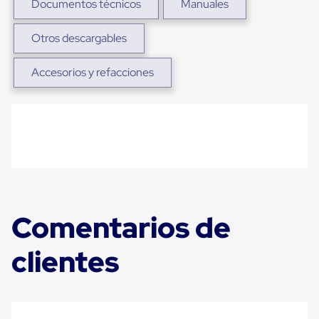
Documentos técnicos
Manuales
para
Emplayar
Preestirado
Otros descargables
Pelicula
Plastica
Stretch
Accesorios y refacciones
Hood
Manejo
de
carga
sin
tarimas
Slip
Sheet
Slip
Sheet
de
Comentarios de
Plastico
Slip
Sheet
clientes
de
Carton
Tarimas
Tarimas
de