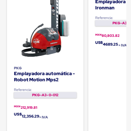
Emplayadora m
Carton
Ironman
Plastico
Esquineros
Referencia:
de
PKG-A3-0
Carton
Esquineros
Plasticos
MXN
80,803.82
Soluciones
US$
4689.25
de
+ IVA
Embalaje
Tiersheet
Layer
Pad
PKG
Plastico
Emplayadora automática -
Laminas
Robot Motion Mps2
de
Carton
Referencia:
Tiersheet
PKG-A3-0-012
Hojas
de
MXN
212,919.81
Carton
Anti
US$
12,356.29
+ IVA
Deslizamiento
Separador
de