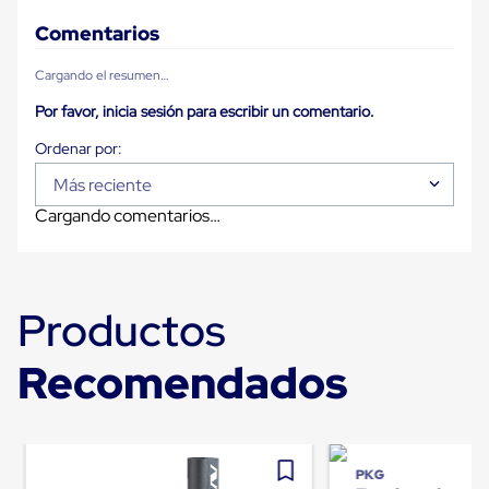
Plastico
Tarimas
Comentarios
de
Plastico
Cargando el resumen…
para
Buenas
Por favor, inicia sesión para escribir un comentario.
Prácticas
de
Manufactura
Más reciente
Tarimas
de
Cargando comentarios…
Plastico
para
Exportación
Tarimas
de
Productos
Plastico
Rackeables
Tarimas
Recomendados
de
Plastico
Multiusos
Esquineros
Angulos
PKG
de