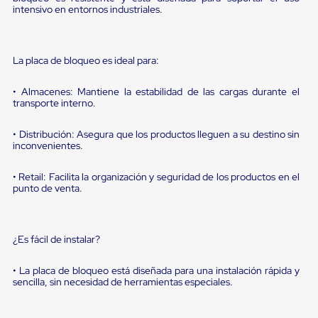
portátiles
intensivo en entornos industriales.
de
Cargas
Convencionales
Sellos
La placa de bloqueo es ideal para:
para
Puertas
de
• Almacenes: Mantiene la estabilidad de las cargas durante el
andén
transporte interno.
Sellos
de
• Distribución: Asegura que los productos lleguen a su destino sin
Cabezal
inconvenientes.
Fijo
Sellos
• Retail: Facilita la organización y seguridad de los productos en el
de
punto de venta.
Cabezal
Colgante
Cortina
Retenedores
¿Es fácil de instalar?
de
andén
Retenedores
• La placa de bloqueo está diseñada para una instalación rápida y
de
sencilla, sin necesidad de herramientas especiales.
andén
con