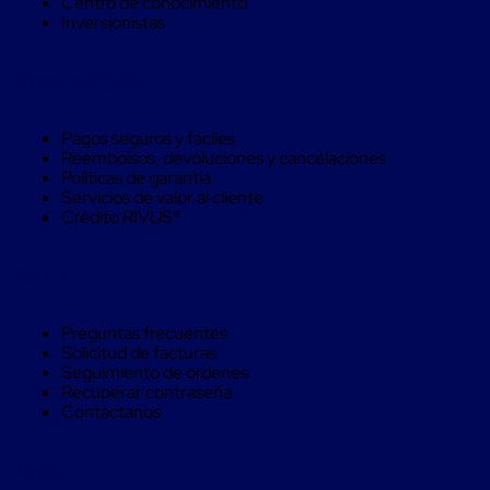
Centro de conocimiento
Máquinas
Inversionistas
de
Plato
Giratorio
Compra Seguro
para
Película
Automática
Pagos seguros y fáciles
Máquina
Reembolsos, devoluciones y cancelaciones
de
Políticas de garantía
Brazo
Servicios de valor al cliente
Giratorio
Crédito RIVUS®
para
Película
Automática
Ayuda
Robots
de
emplayes
Preguntas frecuentes
Robots
Solicitud de facturas
de
Seguimiento de ordenes
emplayes
Recuperar contraseña
Automáticos
Contáctanos
Robots
de
emplayes
Legal
móvil