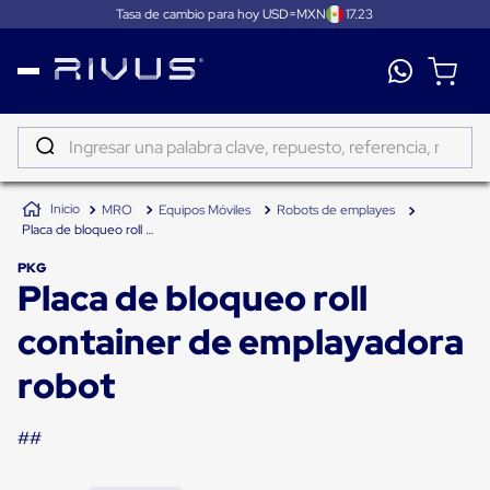
Tasa de cambio para hoy USD=MXN
17.23
Distribución
Puertas
de
Ingresar una palabra clave, repuesto, referencia, marca...
andén
Rampas
TÉRMINOS MÁS BUSCADOS
Niveladoras
MRO
Equipos Móviles
Robots de emplayes
de
1
.
patin
Placa de bloqueo roll container de emplayadora robot
andén
2
.
tambos
Rampas
PKG
niveladoras
Placa de bloqueo roll
3
.
proyector
de
andén
4
.
taylor dunn
container de emplayadora
hidráulicas
Rampas
5
.
monitor 7
niveladoras
robot
neumáticas
6
.
fleje
Rampas
niveladoras
##
7
.
emplayadora
de
andén
8
.
emplayadora plato giratorio
mecánicas