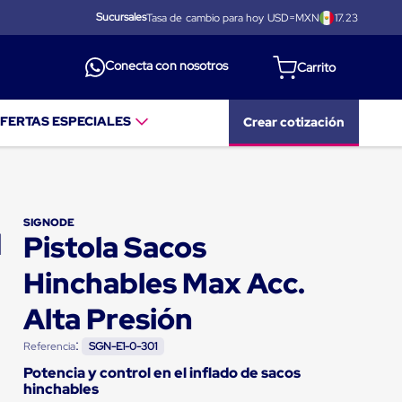
Sucursales
Tasa de cambio para hoy USD=MXN
17.23
Conecta con nosotros
FERTAS ESPECIALES
Crear cotización
SIGNODE
Pistola Sacos
Hinchables Max Acc.
Alta Presión
:
Referencia
SGN-E1-0-301
Potencia y control en el inflado de sacos
hinchables