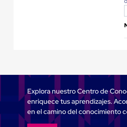
Tarimas
Tarimas
de
Plastico
Tarimas
de
Plastico
para
Buenas
Prácticas
de
Manufactura
Tarimas
de
Plastico
para
Exportación
Tarimas
Explora nuestro Centro de Cono
de
Plastico
enriquece tus aprendizajes. A
Rackeables
Tarimas
en el camino del conocimiento 
de
Plastico
Multiusos