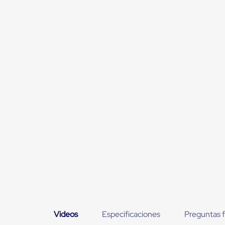
Jaulas
de
Distribución
Ultima
Milla
Anti-
Robo
Hormiga
Estanterías
Móviles
MRO
Distribución
Equipos
Móviles
Diablitos
de
carga
Empaque
y
Embalaje
Playo
Emplaye
Stretch
Film
Videos
Especificaciones
Preguntas 
Automatico