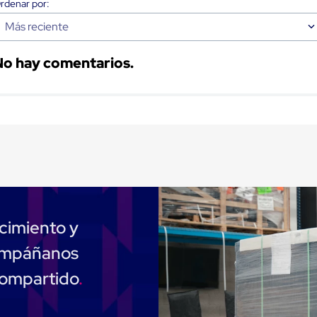
Más reciente
No hay comentarios.
cimiento y
compáñanos
compartido