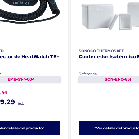
ED
SONOCO THERMOSAFE
Lector de HeatWatch TR-
Contenedor Isotérmico 
:
Referencia:
EMB-S1-1-004
SON-E1-0-851
.96
9.29
+ IVA
Ver detalle del producto"
"Ver detalle del product