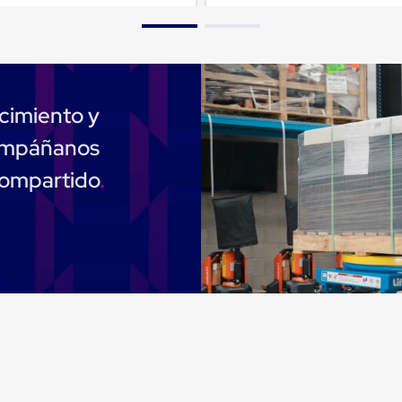
cimiento y
compáñanos
compartido