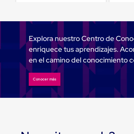
Emplaye
Manual
Plastico
para
Emplayar
Preestirado
Pelicula
Explora nuestro Centro de Cono
Plastica
Stretch
enriquece tus aprendizajes. A
Hood
Manejo
en el camino del conocimiento 
de
carga
sin
tarimas
Conocer más
Slip
Sheet
Slip
Sheet
de
Plastico
Slip
Sheet
de
Carton