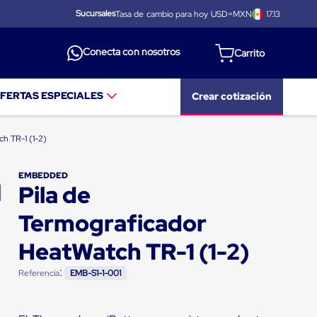
Sucursales
Tasa de cambio para hoy USD=MXN
17.13
Conecta con nosotros
FERTAS ESPECIALES
Crear cotización
ch TR-1 (1-2)
EMBEDDED
Pila de
Termograficador
HeatWatch TR-1 (1-2)
:
Referencia
EMB-S1-1-001