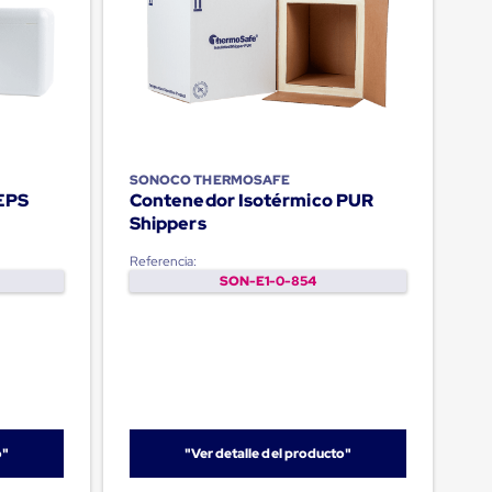
SONOCO THERMOSAFE
EPS
Contenedor Isotérmico PUR
Shippers
Referencia:
SON-E1-0-854
o"
"Ver detalle del producto"